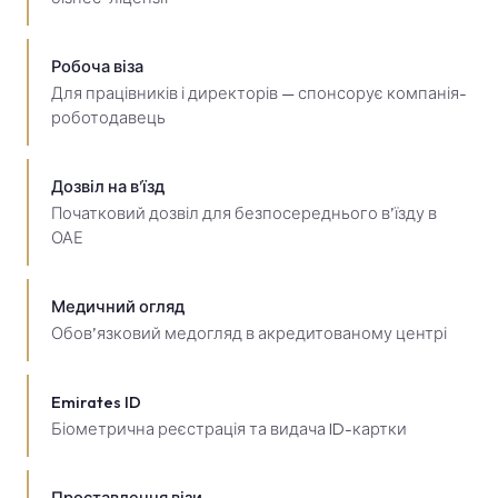
Робоча віза
Для працівників і директорів — спонсорує компанія-
роботодавець
Дозвіл на в’їзд
Початковий дозвіл для безпосереднього в’їзду в
ОАЕ
Медичний огляд
Обов’язковий медогляд в акредитованому центрі
Emirates ID
Біометрична реєстрація та видача ID-картки
Проставлення візи