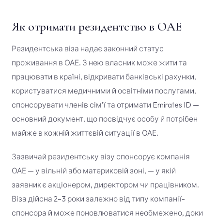
Як отримати резидентство в ОАЕ
Резидентська віза надає законний статус
проживання в ОАЕ. З нею власник може жити та
працювати в країні, відкривати банківські рахунки,
користуватися медичними й освітніми послугами,
спонсорувати членів сім’ї та отримати Emirates ID —
основний документ, що посвідчує особу й потрібен
майже в кожній життєвій ситуації в ОАЕ.
Зазвичай резидентську візу спонсорує компанія
ОАЕ — у вільній або материковій зоні, — у якій
заявник є акціонером, директором чи працівником.
Віза дійсна 2–3 роки залежно від типу компанії-
спонсора й може поновлюватися необмежено, доки