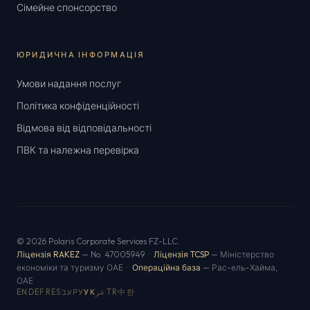
Сімейне спонсорство
ЮРИДИЧНА ІНФОРМАЦІЯ
Умови надання послуг
Політика конфіденційності
Відмова від відповідальності
ПВК та належна перевірка
© 2026 Polaris Corporate Services FZ-LLC.
Ліцензія RAKEZ
— No. 47005949 ·
Ліцензія TCSP
— Міністерство
економіки та туризму ОАЕ ·
Операційна база
— Рас-ель-Хайма,
ОАЕ
EN
DE
FR
ES
עב
РУ
УК
عر
TR
中
한