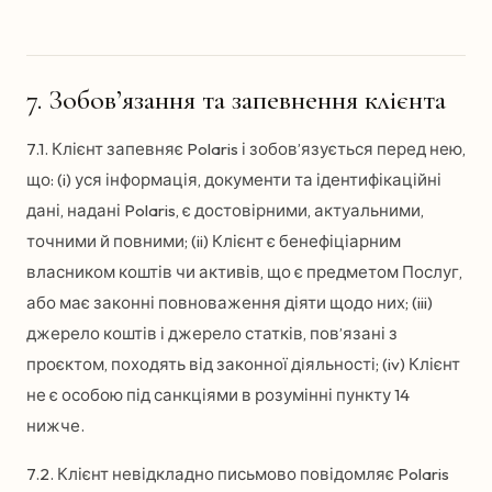
7. Зобов’язання та запевнення клієнта
7.1. Клієнт запевняє Polaris і зобов’язується перед нею,
що: (i) уся інформація, документи та ідентифікаційні
дані, надані Polaris, є достовірними, актуальними,
точними й повними; (ii) Клієнт є бенефіціарним
власником коштів чи активів, що є предметом Послуг,
або має законні повноваження діяти щодо них; (iii)
джерело коштів і джерело статків, пов’язані з
проєктом, походять від законної діяльності; (iv) Клієнт
не є особою під санкціями в розумінні пункту 14
нижче.
7.2. Клієнт невідкладно письмово повідомляє Polaris