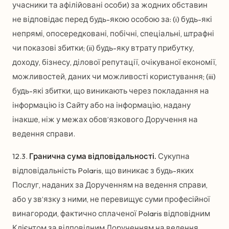
учасники та афілійовані особи) за жодних обставин
не відповідає перед будь-якою особою за: (i) будь-які
непрямі, опосередковані, побічні, спеціальні, штрафні
чи показові збитки; (ii) будь-яку втрату прибутку,
доходу, бізнесу, ділової репутації, очікуваної економії,
можливостей, даних чи можливості користування; (iii)
будь-які збитки, що виникають через покладання на
інформацію із Сайту або на інформацію, надану
інакше, ніж у межах обов’язкового Доручення на
ведення справи.
12.3.
Гранична сума відповідальності.
Сукупна
відповідальність Polaris, що виникає з будь-яких
Послуг, наданих за Дорученням на ведення справи,
або у зв’язку з ними, не перевищує суми професійної
винагороди, фактично сплаченої Polaris відповідним
Клієнтом за відповідним Дорученням на ведення