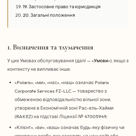
19. Застосовне право та юрисдикція
20. Загальні положення
1. Визначення та тлумачення
У цих Умовах обслуговування (далі — «
Умови
»), якщо з
контексту не випливає інше:
«Polaris», «ми», «нас», «наш» означає Polaris
Corporate Services FZ-LLC — товариство з
обмеженою відповідальністю вільної зони,
утворене в Економічній зоні Рас-ель-Хайми
(RAKEZ) на підставі Ліцензії № 47005949;
«Клієнт», «ви», «ваш» означає будь-яку фізичну чи
юридичну особу, яка заходить на наш сайт або