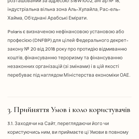
розташований за адресою: S18W1002, ангар № 18,
індустріальна вільна зона Аль-Хулайла, Рас-ель-
Хайма, Об’єднані Арабські Емірати.
Polaris є визначеною нефінансовою установою або
професією (DNFBP) для цілей Федерального декрет-
закону № 20 від 2018 року про протидію відмиванню
коштів, фінансуванню тероризму та фінансуванню
незаконних організацій (зі змінами) і в цій якості
перебуває під наглядом Міністерства економіки ОАЕ.
3. Прийняття Умов і коло користувачів
3.1. Заходячи на Сайт, переглядаючи його чи
користуючись ним, ви приймаєте ці Умови в повному