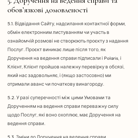
5. Доручення на ведення справи та
обов’язкові домовленості
5.1. Відвідання Сайту, надсилання контактної форми,
обмін електронним листуванням чи участь в
ознайомчій розмові не створюють проєкту з надання
Послуг. Проєкт виникає лише після того, як
Доручення на ведення справи підписали і Polaris, і
Клієнт, Клієнт пройшов належну перевірку в обсязі,
який нас задовольняє, і (якщо застосовно) ми
отримали аванс чи початкову винагороду.
5.2. У разі суперечності між цими Умовами та
Дорученням на ведення справи переважну силу
щодо Послуг, які воно охоплює, має Доручення на
ведення справи.
5.3. Зміни до Доручення на ведення справи