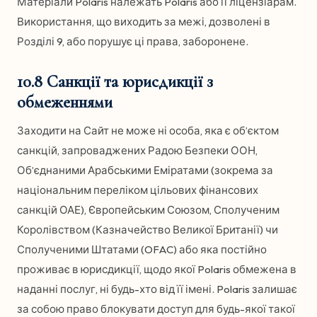
Матеріали Polaris належать Polaris або її ліцензіарам.
Використання, що виходить за межі, дозволені в
Розділі 9, або порушує ці права, заборонене.
10.8 Санкції та юрисдикції з
обмеженнями
Заходити на Сайт не може ні особа, яка є об’єктом
санкцій, запроваджених Радою Безпеки ООН,
Об’єднаними Арабськими Еміратами (зокрема за
національним переліком цільових фінансових
санкцій ОАЕ), Європейським Союзом, Сполученим
Королівством (Казначейство Великої Британії) чи
Сполученими Штатами (OFAC) або яка постійно
проживає в юрисдикції, щодо якої Polaris обмежена в
наданні послуг, ні будь-хто від її імені. Polaris залишає
за собою право блокувати доступ для будь-якої такої