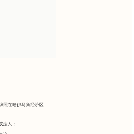
5949 号牌照在哈伊马角经济区
人或法人；