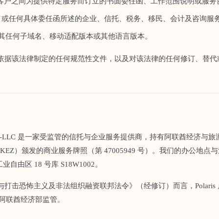
is 与客户之间为提供特定服务而订立的书面委任函、工作范围说明或服
／或任何具体委任函所述的企业、信托、税务、移民、会计及咨询服
.ae 及其任何子域名、移动适配版本或其他语言版本。
依据该法律制定的任何规范性文件，以及对该法律的任何修订、替代
 Services FZ-LLC 是一家受监管的信托与企业服务提供商，持有阿联酋经济
KEZ）颁发的商业服务牌照（第 47005949 号）。我们的办公地
 工业自由区 18 号库 S18W1002。
反洗钱与打击恐怖主义及非法组织融资联邦法令》（经修订）而言，Polari
受阿联酋经济部监管。