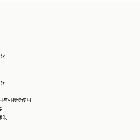
条款
款
义务
站的使用与可接受使用
接
限制