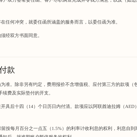
间存在任何冲突，就委任函所涵盖的服务而言，以委任函为准。
，均须经双方书面同意。
与付款
委任函为准。除非另有约定，费用报价不含增值税、应付第三方的款项（
手续费及实际垫付的开支。
应在开具后十四（14）个日历日内付清。款项应以阿联酋迪拉姆（AE
aris 保留按每月百分之一点五（1.5%）的利率计收利息的权利，利息
通知后，就逾期账户暂停服务的权利。