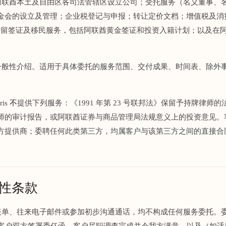
：在阿联酋本土及自由区各司法管辖区设立公司；受托服务（名义董事、
金会的设立及管理；企业税登记与申报；转让定价文档；增值税及消
询；居留签证及移民服务，包括阿联酋黄金签证和投资入籍计划；以及在
。
仅属一般性介绍。适用于具体委托的服务范围、交付成果、时间表、除外
is
不
提供下列服务：《1991 年第 23 号联邦法》保留予持牌律师的法律
的审计报告，或阿联酋证券与商品管理局法规意义上的投资意见。客户如
方提供商；委聘任何此类第三方，均属客户与该第三方之间的直接合
束性条款
联系表单、往来电子邮件或参加初步沟通通话，均不构成任何服务委托。
is 与客户双方签署委任函、客户尽职调查完成并令我方满意，以及（如