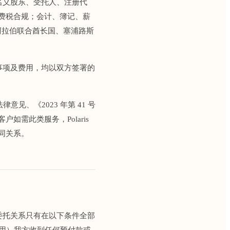
名义股东、受托人、注册代
费税合规；会计、簿记、薪
阿拉伯联合酋长国、塞浦路斯
事项及费用，均以双方签署的
意见、《2023 年第 41 号
需此类服务，Polaris
同关系。
委托关系只有在以下条件全部
适用）我方收到任何预付款或