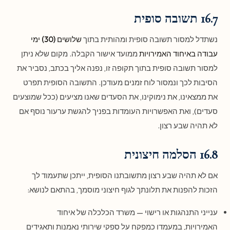
16.7 תשובה סופית
נשתדל למסור תשובה סופית ומהותית בתוך
שלושים (30) ימי
עבודה באיחוד האמירויות
ממועד אישור הקבלה. מקום שלא ניתן
למסור תשובה סופית בתוך תקופה זו, נפנה אליך בכתב, נסביר את
הסיבות לכך ונמסור לוח זמנים מעודכן. התשובה הסופית תפרט
את ממצאינו, את נימוקינו, את הסעדים שאנו מציעים (ככל שמוצעים
סעדים), ואת האפשרויות העומדות בפניך להגשת ערעור נוסף אם
לא תהיה שבע רצון.
16.8 הסלמה חיצונית
אם לא תהיה שבע רצון מתשובתנו הסופית, ייתכן שתעמוד לך
הזכות להפנות את תלונתך לגוף חיצוני מוסמך, בהתאם לנושא:
ענייני התנהגות או רישוי — משרד הכלכלה של איחוד
האמירויות, במעמדו כמפקח על ספקי שירותי נאמנות ותאגידים