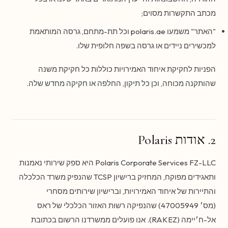
מכתב התקשרות מסוים;
"האתר" משמעו polaris.ae וכל תת-מתחם, גרסה המותאמת
למכשירים ניידים או גרסה בשפה חלופית שלו.
הפניות לחקיקת איחוד האמירויות כוללות כל חקיקת משנה
שהותקנה מכוחה, וכן כל תיקון, החלפה או חקיקה מחדש שלה.
2. אודות Polaris
Polaris Corporate Services FZ-LLC היא ספק שירותי נאמנות
ותאגידים מפוקח, המחזיק ברישיון TCSP שהנפיק משרד הכלכלה
והתיירות של איחוד האמירויות, וברישיון שירותים מסחרי
(מס׳ 47005949) שהנפיקה רשות האזור הכלכלי של ראס
אל-ח׳יימה (RAKEZ). אנו פועלים ממשרדנו הרשום בכתובת