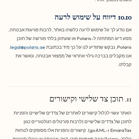
10.10 דיווח על שימוש לרעה
אם נודע לך על שימוש לרעה כלשהו באתר, לרבות פגיעוּת אבטחה,
מסע דיוג המתחזה ל-Polaris או שעתוק בלתי מורשה של תוכן
Polaris, נבקש שתודיע לנו על כך מיד בכתובת
legal@polaris.ae
.
אנו מקבלים בברכה גילוי אחראי של ממצאי אבטחה, ונאשר את
קבלתו.
11. תוכן צד שלישי וקישורים
האתר עשוי לכלול קישורים לאתרים של צדדים שלישיים והפניות
לתוכן של צדדים שלישיים (לרבות פורטלים רגולטוריים כגון
EmaraTax ו-goAML). קישורים והפניות אלו מסופקים לנוחות
בלבד. Polaris אינה מאמצת תוכן, דיוק, אבטחה או נוהלי פרטיות