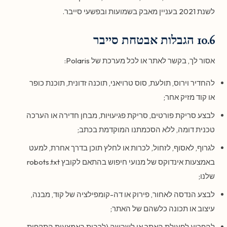
לשנת 2021 בעניין מאבק בשמועות ובפשעי סייבר.
10.6 הגבלות אבטחת סייבר
אסור לך, בקשר לאתר או לכל מערכת של Polaris:
להחדיר וירוס, תולעת, סוס טרויאני, תוכנה זדונית, תוכנת כופר
או קוד מזיק אחר;
לבצע סריקת פורטים, סריקת פגיעוּיות, מבחן חדירה או הערכה
טכנית דומה, ללא הסכמתנו המוקדמת בכתב;
לגרוף, לאסוף, לזחול, לכרות או לחלץ תוכן בדרך אחרת, למעט
באמצעות אינדוקס של מנועי חיפוש בהתאם לקובץ robots.txt
שלנו;
לבצע הנדסה לאחור, פירוק או דה-קומפילציה של קוד, מבנה,
עיצוב או תכונה כלשהם של האתר;
להפריע לפעולת האתר או לשבשה (לרבות באמצעות התקפות