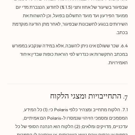
שבפיגור בשיעור של אחוז וחצי (1.5 %) לחודש, הנצברת מדי יום
ממועד הפירעון ועד מועד התשלום בפועל, וכן להשהות את
השירותים בנוגע לחשבונות שבפיגור, לאחר מתן הודעה מוקדמת
בכתב.
6.4. שכר ששולם אינו ניתן להשבה, אלא במידה שנקבע במפורש
במכתב התקשרות או כנדרש לפי הוראות כופות שבדין איחוד
האמירויות.
7. התחייבויות ומצגי הלקוח
7.1. הלקוח מתחייב ומצהיר כלפי Polaris כי: (1) כל המידע,
המסמכים ומסמכי הזיהוי שנמסרו ל-Polaris הם אמיתיים,
עדכניים, מדויקים ומלאים; (2) הלקוח הוא הנהנה הסופי של כל
כספים או נכסים שהם נושא השירותים, או שנתונה לו הסמכות