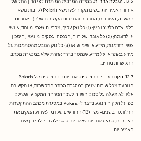
12.2.
הגבלת אחריות.
במידה המרבית המותרת לפי הדין החל של
איחוד האמירויות, בשום מקרה לא תישא Polaris (לרבות נושאי
המשרה, העובדים, החברים והחברות הקשורות שלה) באחריות
כלפי אדם כלשהו בגין: (1) כל נזק עקיף, מקרי, תוצאתי, מיוחד, עונשי
או לדוגמה; (2) כל אובדן של רווח, הכנסה, עסקים, מוניטין, חיסכון
צפוי, הזדמנות, מידע או שימוש; או (3) כל נזק הנובע מהסתמכות על
מידע באתר או על מידע שנמסר בדרך אחרת שלא במסגרת מכתב
התקשרות מחייב.
12.3.
תקרת אחריות מצרפית.
אחריותה המצרפית של Polaris
הנובעת מכל שירות שניתן במסגרת מכתב התקשרות, או הקשורה
אליו, לא תעלה על סכום השווה לשכר הטרחה המקצועי ששילם
בפועל הלקוח הנוגע בדבר ל-Polaris במסגרת מכתב ההתקשרות
הרלוונטי, בשנים-עשר (12) החודשים שקדמו לאירוע המקים את
האחריות, למעט אחריות שלא ניתן להגבילה כדין לפי דין איחוד
האמירויות.