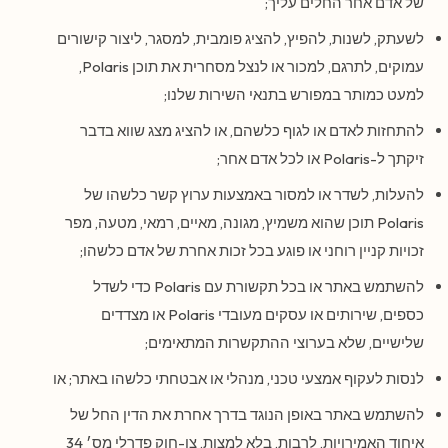
של אדם אחר החלים עליך;
לשעתק, לשנות, להפיץ, להציג פומבית, למסגר, ליצור קישורים
עמוקים, לתרגם, למכור או לנצל מסחרית את תוכן Polaris,
למעט כמותר במפורש בתנאי השירות שלנו;
להתחזות לאדם או לגוף כלשהם, או להציג מצג שווא בדבר
זיקתך ל-Polaris או לכל אדם אחר;
להעלות, לשדר או למסור באמצעות ערוץ קשר כלשהו של
Polaris תוכן שהוא משמיץ, מגונה, מאיים, רמאי, מטעה, מפר
זכויות קניין רוחני או פוגע בכל זכות אחרת של אדם כלשהו;
להשתמש באתר או בכל תקשורת עם Polaris כדי לשדל
כספים, שירותים או עסקים מעובדי Polaris או מצדדים
שלישיים, שלא בערוצי ההתקשרות המתאימים;
לנסות לעקוף אמצעי טכני, מנהלי או אבטחתי כלשהו באתר; או
להשתמש באתר באופן הנוגד בדרך אחרת את הדין החל של
איחוד האמירויות, לרבות, בלא למצות, צו-חוק פדרלי מס׳ 34