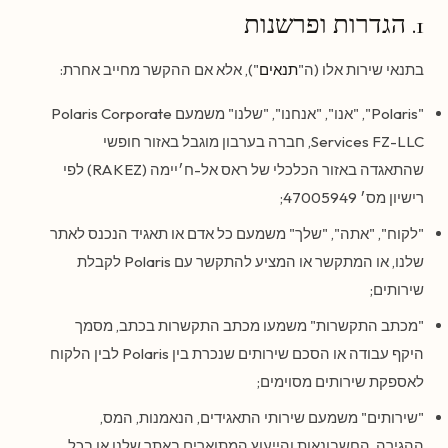
1. הגדרות ופרשנות
בתנאי שירות אלו (ה"
תנאים
"), אלא אם ההקשר מחייב אחרת:
"Polaris", "אנו", "אנחנו", "שלנו" משמעם Polaris Corporate
Services FZ-LLC, חברה בערבון מוגבל באזור חופשי
שהתאגדה באזור הכלכלי של ראס אל-ח׳יימה (RAKEZ) לפי
רישיון מס׳ 47005949;
"לקוח", "אתה", "שלך" משמעם כל אדם או תאגיד הנכנס לאתר
שלנו, או המתקשר או המציע להתקשר עם Polaris לקבלת
שירותים;
"מכתב התקשרות" משמעו מכתב התקשרות בכתב, מסמך
היקף עבודה או הסכם שירותים שנכרת בין Polaris לבין הלקוח
לאספקת שירותים מסוימים;
"שירותים" משמעם שירותי התאגידים, הנאמנות, המס,
ההגירה, החשבונאות והייעוץ המתוארים באתר שלנו או בכל