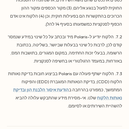
החוקית לפעול בנוגע אליהם; (3) מקור הכספים ומקור ההון
הכרוכים בהתקשרות הם בפעילות חוקית; וכן (4) הלקוח אינו אדם
הכפוף לסנקציות כמשמעותו בסעיף 14 להלן.
7.2. הלקוח יודיע ל-Polaris מיד ובכתב על כל שינוי במידע שנמסר
קודם לכן, לרבות כל שינוי בבעלות שביושר, בשליטה, בכתובת
הרשומה, בבעלי זכות החתימה, במקום המגורים, בתושבות המס,
באזרחות, במעמד הרגולטורי או בחשיפה לסנקציות.
7.3. הלקוח ישתף פעולה עם Polaris בביצוע חובות בדיקת נאותות
הלקוח (CDD), בדיקת הנאותות המוגברת (EDD) והפיקוח
המתמשך, כמפורט בהרחבה ב
הודעת איסור הלבנת הון ובדיקת
נאותות הלקוח
שלנו. אי-מסירת מידע שהתבקש עלולה להביא
להשהיית השירותים או לסיומם.