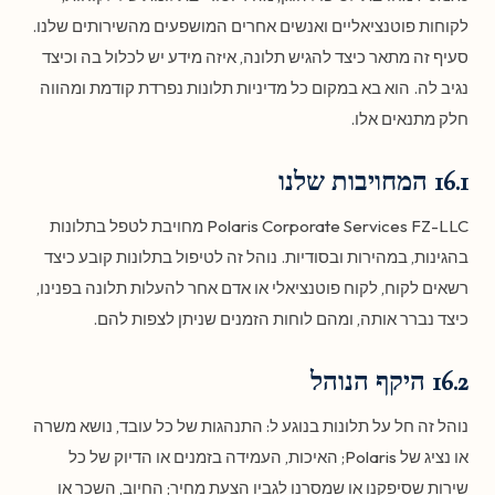
לקוחות פוטנציאליים ואנשים אחרים המושפעים מהשירותים שלנו.
סעיף זה מתאר כיצד להגיש תלונה, איזה מידע יש לכלול בה וכיצד
נגיב לה. הוא בא במקום כל מדיניות תלונות נפרדת קודמת ומהווה
חלק מתנאים אלו.
16.1 המחויבות שלנו
Polaris Corporate Services FZ-LLC מחויבת לטפל בתלונות
בהגינות, במהירות ובסודיות. נוהל זה לטיפול בתלונות קובע כיצד
רשאים לקוח, לקוח פוטנציאלי או אדם אחר להעלות תלונה בפנינו,
כיצד נברר אותה, ומהם לוחות הזמנים שניתן לצפות להם.
16.2 היקף הנוהל
נוהל זה חל על תלונות בנוגע ל: התנהגות של כל עובד, נושא משרה
או נציג של Polaris; האיכות, העמידה בזמנים או הדיוק של כל
שירות שסיפקנו או שמסרנו לגביו הצעת מחיר; החיוב, השכר או