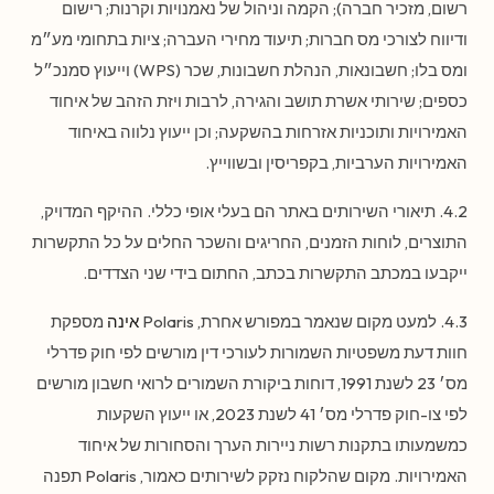
רשום, מזכיר חברה); הקמה וניהול של נאמנויות וקרנות; רישום
ודיווח לצורכי מס חברות; תיעוד מחירי העברה; ציות בתחומי מע״מ
ומס בלו; חשבונאות, הנהלת חשבונות, שכר (WPS) וייעוץ סמנכ״ל
כספים; שירותי אשרת תושב והגירה, לרבות ויזת הזהב של איחוד
האמירויות ותוכניות אזרחות בהשקעה; וכן ייעוץ נלווה באיחוד
האמירויות הערביות, בקפריסין ובשווייץ.
4.2. תיאורי השירותים באתר הם בעלי אופי כללי. ההיקף המדויק,
התוצרים, לוחות הזמנים, החריגים והשכר החלים על כל התקשרות
ייקבעו במכתב התקשרות בכתב, החתום בידי שני הצדדים.
4.3. למעט מקום שנאמר במפורש אחרת, Polaris
אינה
מספקת
חוות דעת משפטיות השמורות לעורכי דין מורשים לפי חוק פדרלי
מס׳ 23 לשנת 1991, דוחות ביקורת השמורים לרואי חשבון מורשים
לפי צו-חוק פדרלי מס׳ 41 לשנת 2023, או ייעוץ השקעות
כמשמעותו בתקנות רשות ניירות הערך והסחורות של איחוד
האמירויות. מקום שהלקוח נזקק לשירותים כאמור, Polaris תפנה