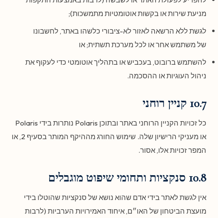
מניעת שירות או בקשות אוטומטיות מתמשכות);
לגשת ללא הרשאה לאזור לא-ציבורי כלשהו באתר, לחשבונו
של משתמש אחר או לכל מערכת תשתית; או
להשתמש ברובוט, בעכביש או בתהליך אוטומטי כדי לעקוף את
ניהול העוגיות או ההסכמה.
10.7 קניין רוחני
כל זכויות הקניין הרוחני באתר ובתוכן Polaris נותרות בידי Polaris
או מעניקי הרישיון שלה. שימוש החורג מההיקף המותר בסעיף 2, או
המפר זכויות אלו, אסור.
10.8 סנקציות ותחומי שיפוט מוגבלים
אין לגשת לאתר בידי אדם שהוא נושא של סנקציות שהוטלו בידי
מועצת הביטחון של האו״ם, איחוד האמירויות הערביות (לרבות