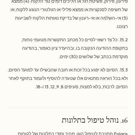
פירעון, פירוק, פשיטת רגל או הליכים דומים נגד הלקוח; (4) ממצא
של חשיפה לסנקציות או ממצא פלילי או רגולטורי הנוגע ללקוח; או
(5) אי-השלמה או אי-רענון של בדיקת נאותות הלקוח לשביעות
רצוננו.
15.2. כל צד רשאי לסיים כל מכתב התקשרות מטעמי נוחות,
בתקופת ההודעה הנקובה בו, ובהיעדר ציון כאמור, בהודעה
מוקדמת בכתב של שלושים (30) ימים.
15.3. הסיום לא יפגע בכל זכות או חובה שהבשילו עד למועד הסיום,
ולא בכל הוראה מתנאים אלו שנועדה להוסיף ולעמוד בתוקף לאחר
הסיום, לרבות, בלא למצות, סעיפים 8, 9, 12, 13 ו-18.
16. נוהל טיפול בתלונות
Polaris מחויבת לטיפול הוגן, מהיר וסודי בתלונות של לקוחות,