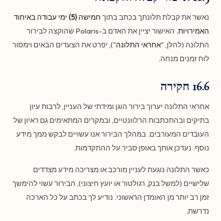
נאשר את קבלת תלונתך בכתב בתוך
חמישה (5) ימי עבודה באיחוד
האמירויות
. האישור יציין את האדם ב-Polaris שהוקצה לבירור
התלונה (להלן, "
אחראי התלונה
"), יפרט את הצעדים הבאים וימסור
לוח זמנים מנחה.
16.6 חקירה
אחראי התלונה יערוך בירור הוגן ומידתי של העניין, לרבות עיון
בתיקים ובהתכתבות הרלוונטיים, ובמקרים המתאימים גם ראיון של
העובדים המעורבים. במהלך הבירור אנו עשויים לבקש ממך מידע
נוסף. נעדכן אותך באופן סביר על ההתקדמות.
כאשר התלונה נוגעת לעניין מורכב או מצריכה מידע מצדדים
שלישיים (למשל בנק, רגולטור או יועץ חיצוני), הבירור עשוי להימשך
זמן רב יותר מן האומדן הראשוני. נודיע לך בכתב על כל הארכה
נדרשת.