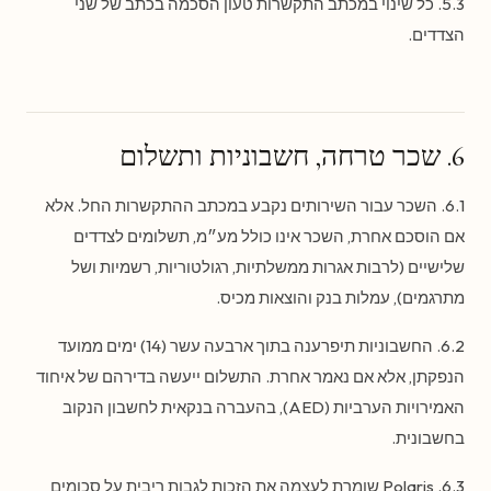
5.3. כל שינוי במכתב התקשרות טעון הסכמה בכתב של שני
הצדדים.
6. שכר טרחה, חשבוניות ותשלום
6.1. השכר עבור השירותים נקבע במכתב ההתקשרות החל. אלא
אם הוסכם אחרת, השכר אינו כולל מע״מ, תשלומים לצדדים
שלישיים (לרבות אגרות ממשלתיות, רגולטוריות, רשמיות ושל
מתרגמים), עמלות בנק והוצאות מכיס.
6.2. החשבוניות תיפרענה בתוך ארבעה עשר (14) ימים ממועד
הנפקתן, אלא אם נאמר אחרת. התשלום ייעשה בדירהם של איחוד
האמירויות הערביות (AED), בהעברה בנקאית לחשבון הנקוב
בחשבונית.
6.3. Polaris שומרת לעצמה את הזכות לגבות ריבית על סכומים