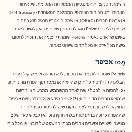
רשימת הסנקציות הפיננסיות הממוקדות המקומית של איחוד
האמירויות), האיחוד האירופי, הממלכה המאוחדת (HM Treasury)
או ארצות הברית (OFAC), או שמקום מגוריו הרגיל הוא בתחום
שיפוט שלגביו Polaris מוגבלת ממתן שירותים, ואין לגשת לאתר
בשמו של אדם כאמור. Polaris שומרת לעצמה את הזכות לחסום
גישה מכל אדם או מכל תחום שיפוט כאמור.
10.9 אכיפה
Polaris שומרת לעצמה את הזכות, ללא הודעה ולפי שיקול דעתה
הבלעדי: (1) להסיר כל תוכן שהועלה או נמסר תוך הפרת מדיניות זו;
(2) לחסום או לבטל גישה לאתר ממשתמש, ממכשיר או מרשת
שנמצאו מפרים מדיניות זו; (3) לשמר מידע ולגלותו לרשויות אכיפת
החוק או לרשויות הרגולציה, מקום שיש לה יסוד סביר להניח
שההפרה כרוכה בהתנהגות בלתי חוקית; וכן (4) לבקש סעד של צו
מניעה, פיצויים וסעדים אחרים מבתי המשפט של דובאי או מכל בית
משפט מוסמך אחר.