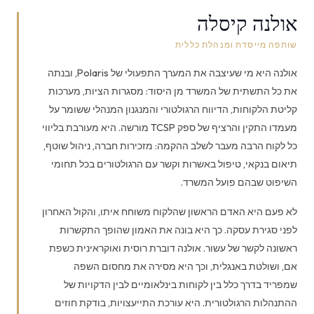
אולנה קיסלה
שותפה מייסדת ומנהלת כללית
אולנה היא מי שעיצבה את המערך התפעולי של Polaris, ובנתה
את כל התשתית של המשרד מן היסוד: מסגרות הציות, מערכות
קליטת הלקוחות, הדיווח הרגולטורי והמנגנון המנהלי ששומר על
מעמדו התקין והרציף של ספק TCSP מורשה. היא מעורבת בליווי
כל לקוח הרבה מעבר לשלב ההקמה: מזכירות חברה, ניהול שוטף,
תיאום בנקאי, טיפול באשרות וקשר עם הרגולטורים בכל תחומי
השיפוט שבהם פועל המשרד.
לא פעם היא האדם הראשון שהלקוח משוחח איתו, והקול האחרון
לפני סגירת עסקה. כך היא בונה את האמון שהופך התקשרות
ראשונה לקשר של עשור. אולנה דוברת רוסית ואוקראינית כשפת
אם, ושולטת באנגלית, וכך היא מסירה את מחסום השפה
שמפריד בדרך כלל בין לקוחות בינלאומיים לבין הדקויות של
ההתנהלות הרגולטורית. היא עורכת התייעצויות, בודקת חוזים