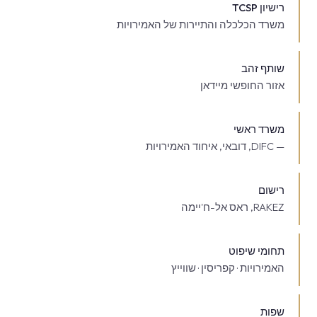
רישיון TCSP
משרד הכלכלה והתיירות של האמירויות
שותף זהב
אזור החופשי מיידאן
משרד ראשי
— DIFC, דובאי, איחוד האמירויות
רישום
RAKEZ, ראס אל-ח'יימה
תחומי שיפוט
האמירויות · קפריסין · שווייץ
שפות