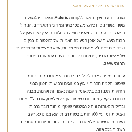
שותף מייסד ויועץ משפטי תאגידי
מוהנד הוא היועץ הראשי ללקוחות Polaris, ומאחוריו למעלה
משני עשורי ניסיון כיועץ משפטי בתחומי דיני התאגידים, הניהול
הנאמנותי והמבנה התאגידי חוצה הגבולות. הייעוץ שלו נשען על
הבנה מעשית של אופן הפעולה האמיתי של רגולטורים, בנקים
וצדדים נגדיים. לא מסגרות תאורטיות, אלא המציאות הקונקרטית
של אישור מבנים, פתיחת חשבונות וסגירת עסקאות במספר
תחומי שיפוט.
עבודתו מקיפה את כל שלבי חיי החברה: אסטרטגיית תחומי
שיפוט, הקמת חברות, ייעוץ במיזוגים ורכישות, תכנון מבני
החזקות, תכנון מס בינלאומי, הקמת נאמנויות וקרנות, מבנה
קרנות השקעה, פתרונות לשימור הון, ייעוץ לעסקאות נדל״ן, ציות
ובדיקות נאותות וניהול רגולטורי שוטף. מוהנד דובר ערבית
ואנגלית, ומייעץ ללקוחות ביבשות רבות. הוא מנווט לא רק בין
מערכות המשפט, אלא גם בין הציפיות התרבותיות והמסחריות
השונות בכל אזור.