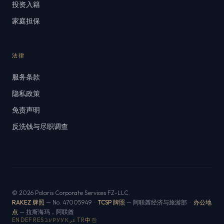
投资入籍
家庭担保
法律
服务条款
隐私政策
免责声明
反洗钱与尽职调查
© 2026 Polaris Corporate Services FZ-LLC.
RAKEZ 牌照
— No. 47005949 ·
TCSP 牌照
— 阿联酋经济与旅游部 ·
办公地
点
— 拉斯海玛，阿联酋
EN
DE
FR
ES
עב
РУ
УК
عر
TR
中
한