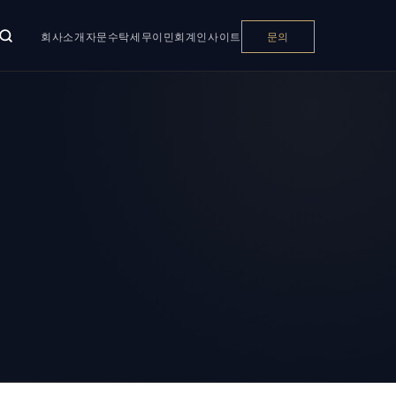
회사소개
자문
수탁
세무
이민
회계
인사이트
문의