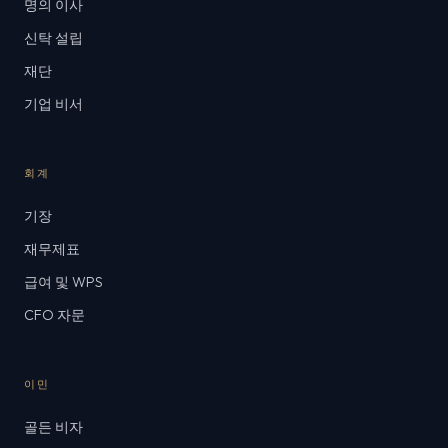
명의 이사
신탁 설립
재단
기업 비서
회계
기장
재무제표
급여 및 WPS
CFO 자문
이민
골든 비자