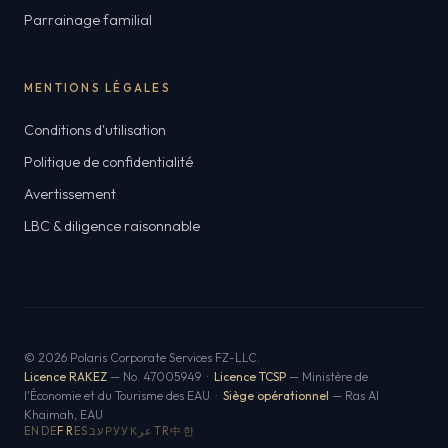
Parrainage familial
MENTIONS LÉGALES
Conditions d'utilisation
Politique de confidentialité
Avertissement
LBC & diligence raisonnable
© 2026 Polaris Corporate Services FZ-LLC.
Licence RAKEZ
— No. 47005949 ·
Licence TCSP
— Ministère de
l'Économie et du Tourisme des EAU ·
Siège opérationnel
— Ras Al
Khaimah, EAU
EN
DE
FR
ES
עב
РУ
УК
عر
TR
中
한