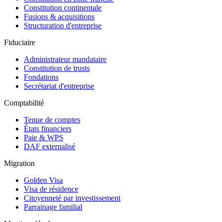
Constitution continentale
Fusions & acquisitions
Structuration d'entreprise
Fiduciaire
Administrateur mandataire
Constitution de trusts
Fondations
Secrétariat d'entreprise
Comptabilité
Tenue de comptes
États financiers
Paie & WPS
DAF externalisé
Migration
Golden Visa
Visa de résidence
Citoyenneté par investissement
Parrainage familial