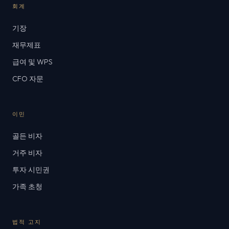
회계
기장
재무제표
급여 및 WPS
CFO 자문
이민
골든 비자
거주 비자
투자 시민권
가족 초청
법적 고지