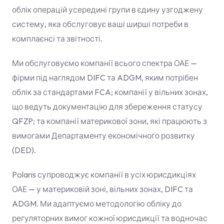
облік операцій усередині групи в єдину узгоджену
систему, яка обслуговує ваші ширші потреби в
комплаєнсі та звітності.
Ми обслуговуємо компанії всього спектра ОАЕ —
фірми під наглядом DIFC та ADGM, яким потрібен
облік за стандартами FCA; компанії у вільних зонах,
що ведуть документацію для збереження статусу
QFZP; та компанії материкової зони, які працюють з
вимогами Департаменту економічного розвитку
(DED).
Polaris супроводжує компанії в усіх юрисдикціях
ОАЕ — у материковій зоні, вільних зонах, DIFC та
ADGM. Ми адаптуємо методологію обліку до
регуляторних вимог кожної юрисдикції та водночас