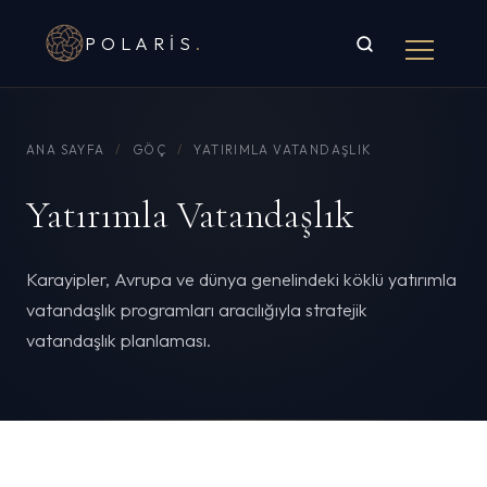
POLARIS
.
ANA SAYFA
/
GÖÇ
/
YATIRIMLA VATANDAŞLIK
Yatırımla Vatandaşlık
Karayipler, Avrupa ve dünya genelindeki köklü yatırımla
vatandaşlık programları aracılığıyla stratejik
vatandaşlık planlaması.