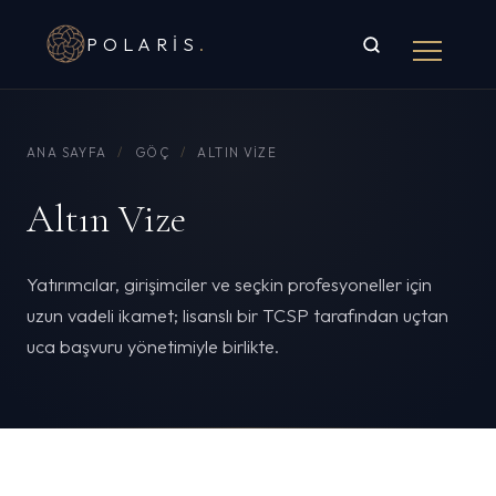
POLARIS
.
ANA SAYFA
/
GÖÇ
/
ALTIN VIZE
Altın Vize
Yatırımcılar, girişimciler ve seçkin profesyoneller için
uzun vadeli ikamet; lisanslı bir TCSP tarafından uçtan
uca başvuru yönetimiyle birlikte.