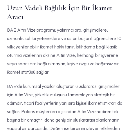
Uzun Vadeli Bağlılık İçin Bir İkamet
Aracı
BAE Altın Vize programı; yatırımcılara, girişimcilere,
uzmanlık sahibi yeteneklere ve üstün başarılı öğrencilere 10
yıllık yenilenebilir ikamet hakkı tanır. İstihdama bağlı klasik
oturma vizelerinin aksine Altın Vize, herhangi bir işverene
veya sponsora bağlı olmayan, kişiye özgü ve bağımsız bir
ikamet statüsü sağlar.
BAE’de kurumsal yapılar oluşturan uluslararası girişimciler
için Altın Vize, şirket kuruluşunu tamamlayan stratejik bir
adımdır; ticari faaliyetlerin yanı sıra kişisel ikamet istikrarı da
sağlar. Polaris müşterileri açısından Altın Vize nadiren tek
başına bir amaçtır; daha geniş bir uluslararası planlamanın
yapısal bir parçasıdır. Değeri ise birbirini izleyen etkilerden