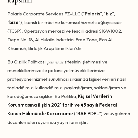
Polaris Corporate Services FZ-LLC ("
Polaris
", "
biz
",
"
bize
"), lisanslı bir tröst ve kurumsal hizmet sağlayıcısıdır
(TCSP). Operasyon merkezi ve tescilli adresi S18W1002,
Depo No. 18, Al Hulaila Industrial Free Zone, Ras Al
Khaimah, Birleşik Arap Emirlikleri'dir.
Bu Gizlilik Politikası,
sitesinin işletilmesi ve
polaris.ae
müvekkillerimize ile potansiyel müvekkillerimize
profesyonel hizmet sunulması sırasında kişisel verileri nasıl
topladığımızı, kullandığımızı, paylaştığımızı, sakladığımızı ve
koruduğumuzu açıklar. Bu Politika,
Kişisel Verilerin
Korunmasına ilişkin 2021 tarih ve 45 sayılı Federal
Kanun Hükmünde Kararname
("
BAE PDPL
") ve uygulama
düzenlemeleri uyarınca yayımlanmıştır.