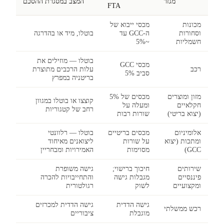
מגזר
המצב במסגרת ההסכם
FTA
מכונות
מכסי ייבוא של
וסחורות
ה-GCC עד
בוטלו, מיד או בהדרגה
חשמליות
~5%
בוטלו — מוזילים את
מכסי GCC
רכב
עלות הרכבים מתוצרת
סביב 5%
בריטניה במפרץ
מזון ומוצרים
מכסים של 5%
קוצצו או בוטלו במגוון
חקלאיים
ומעלה על
רחב של קטגוריות
(יצוא בריטי)
שורות רבות
אלומיניום
מכסים בריטיים
בוטלו — רלוונטי
ומתכות (יצוא
על שורות
ליצואנים מאיחוד
GCC)
מסוימות
האמירויות ומבחריין
שירותים
חיכוך ברישוי;
גישה משופרת
פיננסיים
מגבלות גישה
והתחייבויות להכרה
ומקצועיים
לשוק
רגולטורית
גישה הדדית
גישה הדדית למכרזים
רכש ממשלתי
מוגבלת
ציבוריים