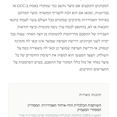
המבחנים הקובעים אם מוצר נחשב כמי שמקורו באמת ב-GCC או
בבריטניה, ומכאן אם הוא זוכה לתעריף המועדף. מוצר המורכב
באיחוד האמירויות מרכיבים שמקורם בכל העולם עשוי לעמוד בתנאי
הזכאות או לא, בהתאם לכמה ערך נוסף מקומית וכיצד הוראות
הצבירה של ההסכם מתייחסות לתשומות מן הצד האחר. טעות בכך
יקרה לשני הכיוונים: דרישת העדפה שמוצר אינו זכאי לה מזמינה
קנסות; אי-דרישת העדפה שמוצר
כן
זכאי לה משאירה כסף על
השולחן. הצעד המעשי הוא למפות את רשימת החומרים של כל
מוצר נסחר אל מול כללי המקור של ההסכם, בטרם הסתמכות על
התעריפים החדשים.
תובנות קשורות
השותפות הכלכלית הודו-איחוד האמירויות: המסדרון
המסחרי המעמיק
הסכם ה-CEPA והחוזקות הכלכליות המשלימות יוצרים מסדרון דו-צדדי