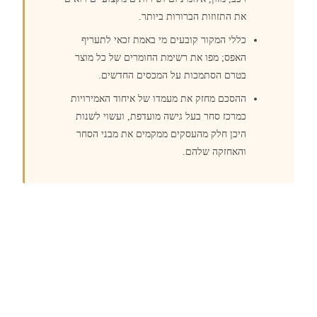
את התזוזות הברורות ביותר.
כללי המקור קובעים מי באמת זכאי לתעריף
האפס; מפו את רשימת החומרים של כל מוצר
בטרם הסתמכות על המכסים החדשים.
ההסכם מחזק את מעמדו של איחוד האמירויות
כמרכז סחר בעל גישה מועדפת, ועשוי לשנות
היכן חלק מהעסקים ממקמים את מבני הסחר
והאחזקה שלהם.
נקודת המבט של Polaris
הסכמי סחר מתגמלים את העסקים שקוראים את הפרטים.
ההבדל בין חברה שתופסת את היתרון של ה-FTA של
GCC-בריטניה לבין כזו שלא הוא לעתים נדירות לוח