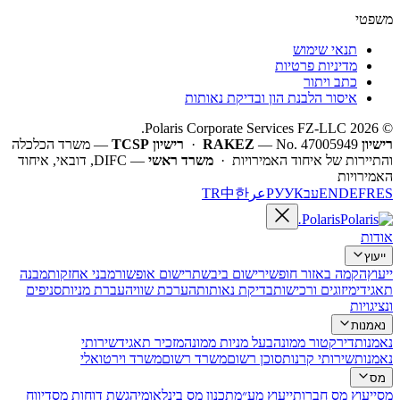
משפטי
תנאי שימוש
מדיניות פרטיות
כתב ויתור
איסור הלבנת הון ובדיקת נאותות
© 2026 Polaris Corporate Services FZ-LLC.
רישיון RAKEZ
— No. 47005949 ·
רישיון TCSP
— משרד הכלכלה
והתיירות של איחוד האמירויות ·
משרד ראשי
— DIFC, דובאי, איחוד
האמירויות
ES
FR
DE
EN
עב
УК
РУ
عر
한
中
TR
.
Polaris
אודות
ייעוץ
ייעוץ
הקמה באזור חופשי
רישום ביבשת
רישום אופשור
מבני אחזקות
מבנה
תאגידי
מיזוגים ורכישות
בדיקת נאותות
הערכת שווי
העברת מניות
סניפים
ונציגויות
נאמנות
נאמנות
דירקטור ממונה
בעל מניות ממונה
מזכיר תאגיד
שירותי
נאמנות
שירותי קרנות
סוכן רשום
משרד רשום
משרד וירטואלי
מס
מס
ייעוץ מס חברות
ייעוץ מע״מ
תכנון מס בינלאומי
הגשת דוחות מס
דיווח