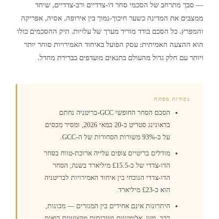
— סבך מתרחב של הסכמי סחר דו-צדדיים ורב-צדדיים, שיחד
ממצבים את המדינה כשער חיכוך-נמוך בין אירופה, אסיה, אפריקה
והמפרץ. כל הסכם בודד מוריד מערך של עלויות. תיק ההסכמים כולו
הוא ההצעה האמיתית: עסק הפועל באיחוד האמירויות סוחר יותר
ויותר עם חלק גדול מהעולם בתנאים מועדפים כברירת מחדל.
נקודות מפתח
הסכם הסחר החופשי GCC-בריטניה נחתם
בדאונינג סטריט ב-20 במאי 2026, ומסיר מכסים
על כ-93% משורות הסחורות של ה-GCC.
מודלים בריטיים צופים עלייה ארוכת-טווח בסחר
הדו-צדדי של כ-£15.5 מיליארד בשנה; הסחר
הדו-צדדי הנוכחי בין איחוד האמירויות לבריטניה
הוא כ-£23 מיליארד.
היתרונות אינם אחידים בין המגזרים — מכונות,
רכב, מזון, אלומיניום ושירותים מקצועיים רואים