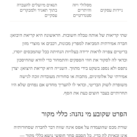
מסלולי ויזה
תנאים מיועלים להעברה
ניידות עסקים
והיתרים
בתוך תאגיד ולמבקרים
סטנדרטיים
עסקיים
שתי קריאות של אותה טבלה חשובות. הראשונה היא קריאת היבואן:
חברה אמירתית המביאה למפרץ מכונות, רכבים או מוצרי מזון
בריטיים צפויה לראות ירידה בעלויות הנחיתה ככל שהמכסים יוסרו,
וכדאי לה לסקור את חוזי הספקים והתמחור כדי לוודא שהחיסכון
נתפס ולא נספג בשקט בידי מתווך. השנייה היא קריאת היצואן: יצרן
אמירתי של אלומיניום, מתכות או סחורות מעובדות זוכה לגישה
משופרת לשוק הבריטי, וכדאי לו להעריך מחדש אם נפחים שלא היו
תחרותיים בעבר חוצים כעת את הסף.
הפרט שקובע מי נהנה: כללי מקור
שורת מכס שהועמדה על אפס אינה שווה דבר לחברה שסחורותיה
אינן זכאיות לה כדין. כל הסכם סחר חופשי נושא כללי מקור —