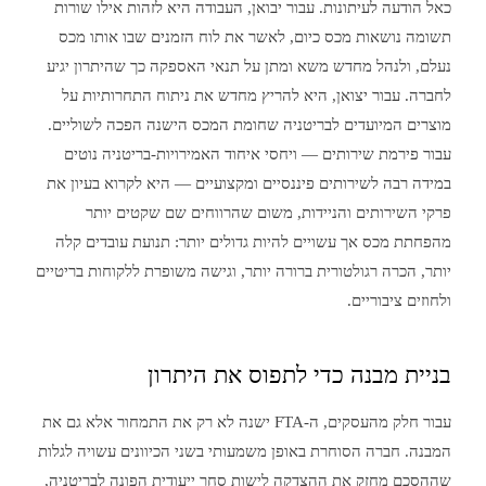
כאל הודעה לעיתונות. עבור יבואן, העבודה היא לזהות אילו שורות
תשומה נושאות מכס כיום, לאשר את לוח הזמנים שבו אותו מכס
נעלם, ולנהל מחדש משא ומתן על תנאי האספקה כך שהיתרון יגיע
לחברה. עבור יצואן, היא להריץ מחדש את ניתוח התחרותיות על
מוצרים המיועדים לבריטניה שחומת המכס הישנה הפכה לשוליים.
עבור פירמת שירותים — ויחסי איחוד האמירויות-בריטניה נוטים
במידה רבה לשירותים פיננסיים ומקצועיים — היא לקרוא בעיון את
פרקי השירותים והניידות, משום שהרווחים שם שקטים יותר
מהפחתת מכס אך עשויים להיות גדולים יותר: תנועת עובדים קלה
יותר, הכרה רגולטורית ברורה יותר, וגישה משופרת ללקוחות בריטיים
ולחוזים ציבוריים.
בניית מבנה כדי לתפוס את היתרון
עבור חלק מהעסקים, ה-FTA ישנה לא רק את התמחור אלא גם את
המבנה. חברה הסוחרת באופן משמעותי בשני הכיוונים עשויה לגלות
שההסכם מחזק את ההצדקה לישות סחר ייעודית הפונה לבריטניה,