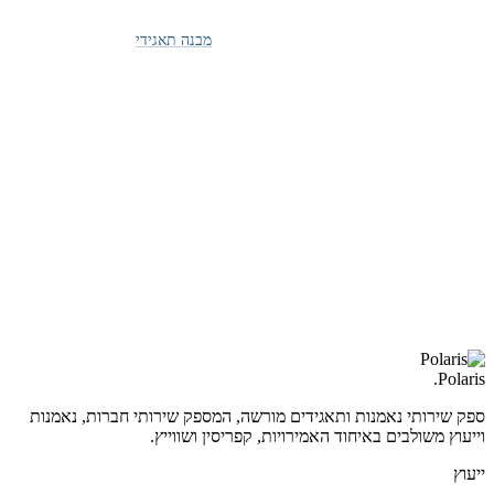
המכסים — אלא כללי המקור, חוזי האספקה והמבנה שדרכו
זורם הסחר. Polaris מייעצת בנושא
מבנה תאגידי
, עיצוב
ישויות סחר וכניסה לשוק האמירויות עבור חברות הסוחרות
בין המפרץ לממלכה המאוחדת. אם ה-FTA משנה את בסיס
העלויות שלכם, כדאי לוודא שהמבנה שלכם ממוצב לשמר
את הרווח.
לתיאום ייעוץ →
.
Polaris
ספק שירותי נאמנות ותאגידים מורשה, המספק שירותי חברות, נאמנות
וייעוץ משולבים באיחוד האמירויות, קפריסין ושווייץ.
ייעוץ