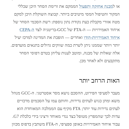
או ל
מבנה אחזקה ותפעול
הממקם את זרימת הסחר היכן שכללי
המקור והטיפול המסי מיטיבים ביותר. קבוצה השוקלת היכן למקם
מטה אזורי מקבלת כעת נקודת נתון נוספת: רשת הסכמי הסחר של
איחוד האמירויות — ה-FTA של GCC-בריטניה לצד
ה-CEPA
איחוד האמירויות-הודו
ואחרים — הופכת את המדינה למרכז יעיל
יותר ויותר שממנו ניתן לשרת כמה שווקים גדולים בתנאים מועדפים.
אלה שאלות של מבנה, ומוטב לענות עליהן בטרם דפוסי הסחר
מתקבעים ולא לאחר מכן.
האות הרחב יותר
מעבר לסעיפי הפירוט, ההסכם נושא מסר אסטרטגי. ה-GCC מנהל
משא ומתן כגוש לעתים נדירות, וחותם עמו על הסכמים מרכזיים
לעתים נדירות עוד יותר; FTA מקיף עם הממלכה המאוחדת הוא
עדות לכך שהמפרץ מטופל כצד נגדי מאוחד ורציני בידי כלכלת G7.
עבור איחוד האמירויות באופן ספציפי, ה-FTA משתבץ בדפוס מכוון