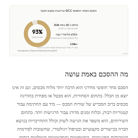
הסכם הסחר החופשי GCC–בריטניה במבט חטוף
נחתם ב-20 במאי 2026
דאונינג סטריט, לונדון
93%
~£15.5 מיליארד / שנה
משורות המכס
עלייה צפויה בסחר בטווח הארוך
~£23bn
סחר דו-צדדי נוכחי איחוד האמירויות–בריטניה
חלק שורות מכס הסחורות של ה-GCC שבוטלו
Polaris Research
מה ההסכם באמת עושה
הסכם סחר חופשי מודרני הוא הרבה יותר מלוח מכסים, וגם זה אינו
יוצא מן הכלל. בתחום הסחורות, הוא מבטל או מפחית בהדרגה
מכסים ברוב המכריע של שורות המכס — מיד עם החתימה עבור
קטגוריות רבות, ובלוח זמנים מדורג עבור הרגישות יותר. בתחום
השירותים, הוא משפר את הגישה לשוק וכולל התחייבויות בנושא
הכרה בכישורים מקצועיים ובטיפול רגולטורי, שחשובות לפירמות
השירותים הפיננסיים, המשפטיים והמקצועיים השולטות ביחסי