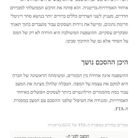
איחוד האמירויות-בריטניה. הוא פותח את הרכש הממשלתי למכרזים
הדדיים, מעניק לשני הצדדים כללים ברורים יותר בנושא סחר דיגיטלי
וזרימת נתונים, ומייעל את ניידות העסקים עבור מועברים בתוך תאגיד
ומבקרים עסקיים. ההשפעה המשולבת היא הורדה לא רק של המס
על הסחר אלא גם של החיכוך סביבו.
היכן ההסכם נושך
ההשפעה אינה אחידה בין המגזרים, ומשימתה הראשונה של חברה
היא למקם את עצמה על המפה. הטבלה שלהלן מציגה את המצב
עבור כמה מהמגזרים הרלוונטיים ביותר לעסקים הפועלים באיחוד
האמירויות, ומנגידה את הטיפול שלפני ההסכם עם המצב במסגרת
ה-FTA.
מגזרים נבחרים במסגרת ה-FTA של GCC-בריטניה
המצב לפני ה-