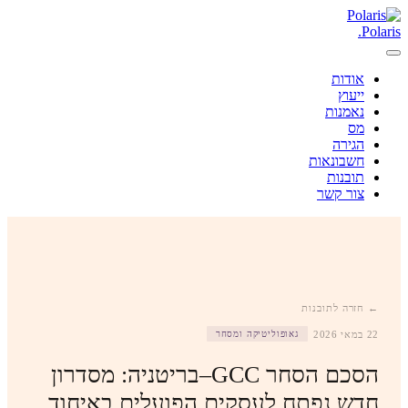
.
Polaris
אודות
ייעוץ
נאמנות
מס
הגירה
חשבונאות
תובנות
צור קשר
← חזרה לתובנות
22 במאי 2026
גאופוליטיקה ומסחר
הסכם הסחר GCC–בריטניה: מסדרון
חדש נפתח לעסקים הפועלים באיחוד