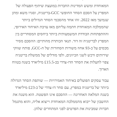
המאוחדת ומשש המדינות החברות במועצת שיתוף הפעולה של
המפרץ על הסכם הסחר החופשי GCC-בריטניה, וסגרו משא ומתן
שנמשך מאז 2022. זהו אחד מהסכמי הסחר הגדולים ביותר
שהממלכה המאוחדת חתמה עליהם מאז עזיבת האיחוד האירופי,
וההתפתחות הבודדת המשמעותית ביותר ביחסים המסחריים בין
המפרץ לבריטניה זה דור. תנאי הכותרת מהותיים: ההסכם מסיר
מכסים על כ-93 אחוז משורות הסחורות של ה-GCC, פותח שווקי
שירותים ורכש לשני הכיוונים, ולפי מודלים של ממשלת בריטניה
צפוי להעלות את הסחר הדו-צדדי בכ-£15.5 מיליארד בשנה בטווח
הארוך.
עבור עסקים הפועלים באיחוד האמירויות — שותפת הסחר הגדולה
ביותר של בריטניה במפרץ, עם סחר דו-צדדי של כ-£23 מיליארד
בשנה המלאה האחרונה — ההסכם אינו הפשטה. הוא משנה את
החשבון של ייבוא מהממלכה המאוחדת וייצוא אליה, והוא מתגמל
חברות שמבינות את הפרטים לפני המתחרים שלהן.