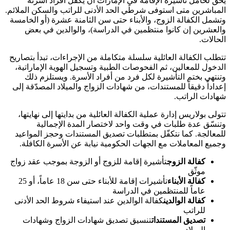
يحقّ لحامل تأشيرة الإقامة في الإمارات أن يكفل أفراد أسرته
المباشرين متى استوفى شرطَي الحد الأدنى للراتب والسكن الملائم.
وتشمل الكفالة الزوج، والأبناء حتى سن الثامنة عشرة (أو الخامسة
والعشرين إن كانوا منتظمين في الدراسة)، والوالدين في بعض
الحالات.
تتطلب الكفالة العائلية سلسلة متكاملة من الإجراءات، تبدأ بتصاريح
الدخول للمعالين، ثم الفحوصات الطبية وتسجيل الهوية الإماراتية،
وتنتهي بختم التأشيرة لكل فرد من أفراد الأسرة. ويستلزم ذلك
إعداداً دقيقاً للمستندات، من شهادات الزواج والميلاد المصدّقة إلى
شهادات الراتب.
تتولى بولاريس إدارة عملية الكفالة العائلية من بدايتها إلى نهايتها،
وتنسّق عدة طلبات في وقت واحد لاختصار المدة الإجمالية
للمعالجة. كما نتكفّل بمتطلبات تصديق المستندات وحجز المواعيد
وجميع المعاملات مع الجهات الحكومية نيابة عن الأسرة الكافلة.
كفالة الزوج
تأشيرة إقامة للزوج أو الزوجة بموجب عقد زواج
موثّق
كفالة الأبناء
تأشيرات إقامة للأبناء حتى سن 18 عاماً، أو 25
عاماً للمنتظمين في الدراسة
كفالة الوالدين
كفالة الوالدين عند استيفاء شروط الحد الأدنى
للراتب
تصديق المستندات
تنسيق تصديق شهادات الزواج وشهادات
الميلاد