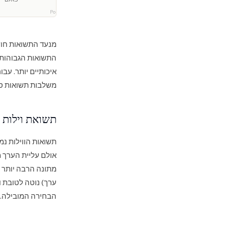
מחקר Polaris
מנעד התשואות חוש
התשואות הגבוהות ב
איכותיים יותר. עבו
משלבות תשואות סבירות (5.5% עד 7%) עם עליית ערך חז
תשואת וילות מ
מתונה הרבה יותר 
ערך) נוטה לטובת 
הבחירה המובילה.