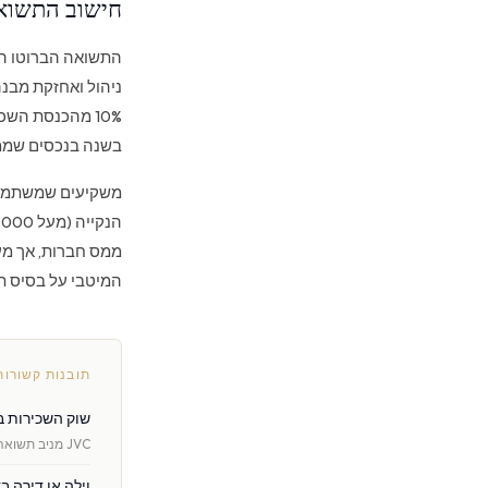
חישוב התשואה
התשואה הברוטו הי
10% מהכנסת הש
בשנה בנכסים שממוקמים הי
משקיעים שמשתמש
ממס חברות, אך מע
המיטבי על בסיס תי
תובנות קשורות
שוק השכירות בדובאי 2026: היכן התשואות הג
JVC מניב תשואה ברוטו של 8.5%, דובאי מארינה כ-7% בממוצע, ווילות יוקרה כ-4.5%. א …
וילה או דירה בדובאי 2026: איפה ההשק