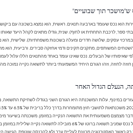
 ש"מושכר תוך שבועיים"
ות הוא נכס שעומד בארבעה תנאים. ראשית, הוא נמצא בשכונה עם ביקוש 
תי ספר, לרכבת התחתית או לחוף). שנית, גודלו מתאים לקהל היעד שאותו א
במרכזי עסקים, שלושה חדרים ומעלה בשכונות משפחתיות). שלישית, הוא נמ
שטחים המשותפים, מתקנים תקינים ודמי אחזקה סבירים. ורביעית, הוא מת
פי שאיפותיו של הבעלים. נכס שאינו עומד באחד מהתנאים הללו עלול לעמוד
חוזה לחוזה, וזהו הגורם היחיד המשמעותי ביותר לתשואה נקייה נמוכה מהצ
ה, הנעלם הגדול האחר
זרים במינוף, עלות המשכנתה היא הגורם השני בגודלו לשחיקת התשואה, מ
בריבית של 7.5% על נכס שמניב תשואה ברוטו של 6% מובילה לתשואה נקייה של
ת רק כאשר האסטרטגיה מכוונת לעליית ערך ולא להכנסה שוטפת. הגישה הז