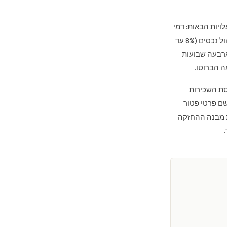
יות הבאות: דמי
ניהול ואחזקת מבנה (10 עד 25 AED למ״ר), אחזקה שוטפת (1% עד 2% מערך הנכס בשנה), ניהול נכסים (8% עד
 ארבעה שבועות
ל הכנסת השכירות
זק בשם פרטי פטור
 מבנה ההחזקה