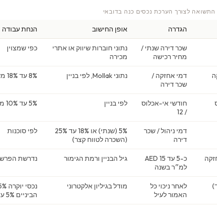
 התשואה לצורך הערכת נכסים כנה בדובאי
הגדרה
אופן החישוב
הנחת עבודה 
שכר דירה שנתי /
נתוני חוברות שיווק או אתרי
כפי שמצוין
מחיר רכישה
מכירה
ה
דמי אחזקה /
נתוני Mollak, לפי בניין
8% עד 18% משכר הדירה
שכר דירה
חודשי אי-אכלוס
לפי בניין
5% עד 10% משכר הדירה
/ 12
דמי ניהול / שכר
5% (שנתי) או 18% עד 25%
לפי סוכנות
דירה
(השכרה לטווח קצר)
זקה
כ-5 עד 15 AED
גיל הבניין ורמת הגימור
נדרשת הפרש
למ״ר בשנה
)
לאחר ניכוי כל
מודל בגיליון אלקטרוני
האמור לעיל
הביניים 5% עד 6.5%