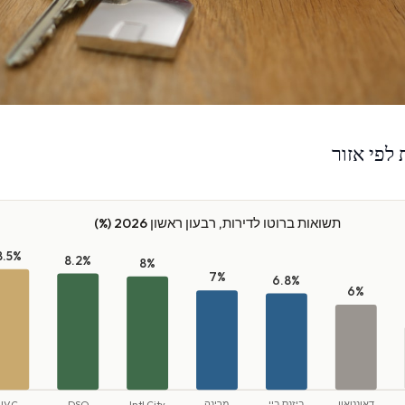
לפי אזור
תשואות ברוטו לדירות, רבעון ראשון 2026 (%)
8.5%
8.2%
8%
7%
6.8%
6%
דאונטאון
ביזנס ביי
מרינה
Intl City
DSO
JVC