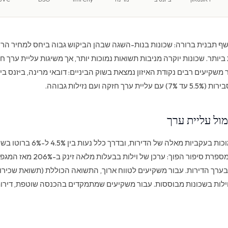
ף תבנית ברורה: שכונות בנות-השגה שבהן הביקוש גבוה ביחס למחיר הרכ
יותר. שכונות יוקרה מניבות תשואות נמוכות יותר, אך משיגות עליית ערך חז
ר משקיעים רבים נקודת האיזון נמצאת בשוק הביניים: דובאי מרינה, ביזנס ביי
קה ועם נזילות גבוהה.
ול עליית ערך
תשואות הווילות נמוכות בעקביות מאלה של ה
אולם עליית הערך מספרת סיפור הפוך: ערכן 
בערך הדירות. עבור משקיעים לטווח ארוך, התשואה הכוללת (תשואת שכירו
וילות בשכונות מבוססות. עבור משקיעים שמתמקדים בהכנסה שוטפת, דירות