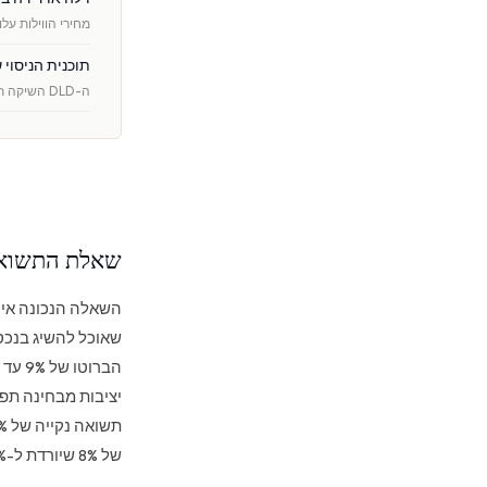
מחירי הווילות עלו ב-12%–18% בשנה, לעומת 5%–10% בדירות, אך פרופיל ה
תוכנית הניסוי
ה-DLD השיקה תוכנית ניסוי המשלבת שטרי בעלות מבוססי בלוקצ׳יין במרשם המקרקעין. בע …
שאלת התשואה
השאלה הנכונה אינ
שאוכל להשיג בנכס 
יציבות מבחינה תפע
של 8% שיורדת ל-5% לאחר ניכוי תקופות אי-אכלוס, דמי אחזקה ועלויות ניהול.