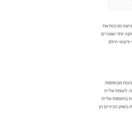
ישה מניבות את
קה יותר ושוכרים
 ודובאי הילס
דירות, ובדרך כלל נעות בין 4.5% ל-6% ברוטו בשכונות מבוססות.
של וילות בבעלות מלאה זינק ב-206% מאז המגפה, לעומת עלייה
ת בתוספת עליית
 בשוק הביניים הן