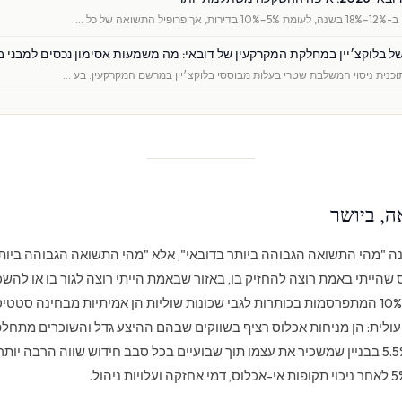
תשואה של כל …
 של בלוקצ׳יין במחלקת המקרקעין של דובאי: מה משמעות אסימון נכסים למבני ב
, ביושר
ה "מהי התשואה הגבוהה ביותר בדובאי", אלא "מהי התשואה הגבוהה ביות
שהייתי באמת רוצה להחזיק בו, באזור שבאמת הייתי רוצה לגור בו או להשכ
הברוטו של 9% עד 10% המתפרסמות בכותרות לגבי שכונות שוליות הן אמיתיות מבחינה סטט
ולית: הן מניחות אכלוס רציף בשווקים שבהם ההיצע גדל והשוכרים מתחלפ
תשואה נקייה של 5.5% בבניין שמשכיר את עצמו תוך שבועיים בכל סבב חידוש שווה הרבה 