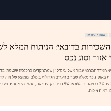
שווקים וכלכלה
שכירות בדובאי: הניתוח המלא לש
א המדד המרכזי עבור משקיעי נדל״ן שמתמקדים בהכנסה שוטפת. בדו
עד 4% בלונדון, 2% עד 3% בסינגפור ו-4% עד 5% בניו יורק. עם זאת, הממו
ם ורמות איכות.