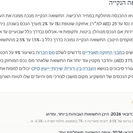
 הנקייה
א ההכנסה מחולקת במחיר הרכישה. התשואה הנקייה מנכה ממנה את העלו
כירות, אם הנכס מנוהל), ביטוח, ותקופות אי-אכלוס (בדרך כלל שבועיים עד
טב). התשואה הנקייה נמוכה בדרך כלל ב-1.5% עד 2.5% מהתשואה הברוטו.
ים ב
מבני החזקה תאגידיים
נדרשים לשלם
מס חברות
בשיעור 9% ע
הנקייה (מעל 375,000 AED), והדבר מקטין עוד יותר את התשואה שלאחר מס. נכס המוח
ורר סיבוכים בנושא
העברה בין-דורית
.
שירותי ייעוץ CFO
יכולים למפות את
ק הנכסים של המשקיע, מקום מושבו לצורכי מס והיעדים שלו לטווח הארוך.
בוהות ביותר, ומדוע
עה משתלמת יותר