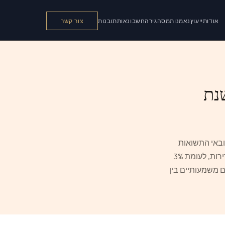
אודות
ייעוץ
נאמנות
מס
הגירה
חשבונאות
תובנות
צור קשר
נת
באי התשואות
הברוטו עדיין גבוהות באופן ניכר מאלה שברוב הערים הגדולות בעולם: ממוצע של 7.1% לדירות, לעומת 3%
צע מסתיר פערים משמעותיים בין