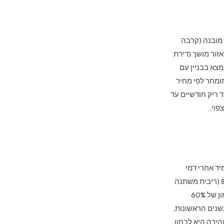
מובנה (קרבה
זור מושך (דירת
צא בבניין עם
ומחר לפי מחיר
 ריק חודשיים עד
פוי.
יד אחרי דמי
האחזקה. בשנת 2026 משכנתאות לתושבי חוץ מתומחרות בדרך כלל בריבית של 6.5% עד 8.5% (ריבית משתנה
מעל ה-EIBOR), והדבר מצמצם משמעותית את התשואה הנקייה במזומן. משכנתה בשיעור מימון של 60%
ילית במזומן בשנים הראשונות,
הירה היא לבחון