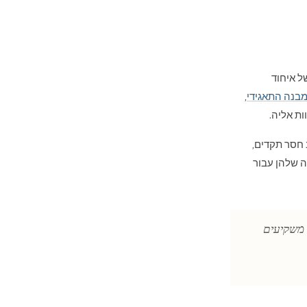
ל איחוד
בנה התאגידי
,
ת אליה.
Henle זיהו: ההון נודד בקצב חסר תקדים,
ה שלהן עבור
ך משקיעים