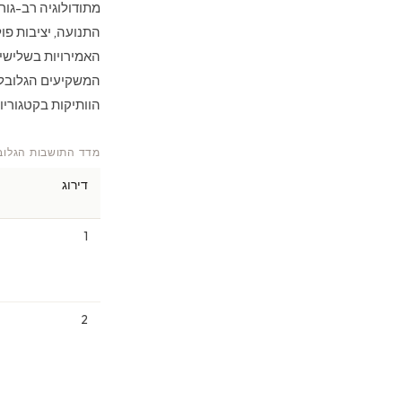
מתודולוגיה רב-גור
המשקיעים הגלובלי
הוותיקות בקטגוריו
מדד התושבות הגלובלי 2026: תמצית הדרג העליון (קריאת POLARIS את מתודולו
דירוג
1
2