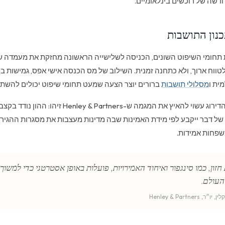
דשה של רוכשים בינלאומיים.
נון התושבות
 תחומי השיפוט השונים, הכניסה לשלישייה הראשונה מחזקת את מעמדה ש
טווח ארוך, ולא כתחנה זמנית. השילוב של מס הכנסה אישי אפס, גמישות ב
מ
ית ו
מסלולי תושבות
ברורים יוצר הצעה שמעט תחומי שיפוט יכולים להשתוו
עבור בעלי הון רב, הדירוג עשוי להאיץ את המגמה ש-y & Partners
ו של דבר ייקבע לפי מידת האמינות שבה מדינות מעצבות את מסגרות ההגיר
שפחות אמידות.
חזון, כמו סינגפור ואיחוד האמירויות, פועלות באופן אסטרטגי כדי למשו
העולם.
Henley & Partner