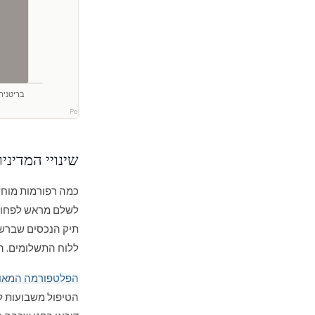
בריטניה
מחקר Polaris
שינויי המדיני
לשלם מראש לפחות 50% משוויו של נכס זכאי ל
ללוח התשלומים. הש
הפלטפורמה המאוחדת של A
הטיפול משבועות ל