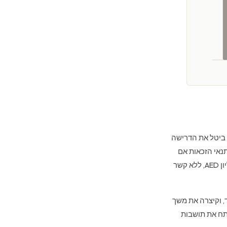
כמה רפורמות מוחשיות חיזקו את מעמדה של איחוד האמירויות. חוזר שפורסם בפברואר 2026 ביטל את הדרישה
תנאי הזכאות אם
תיק הנכסים שברשותם, המאושר על ידי מחלקת הקרקעות בדובאי (DLD), מגיע לסך של 2 מיליון AED, ללא קשר
, וקיצרה את משך
ח את תושבות