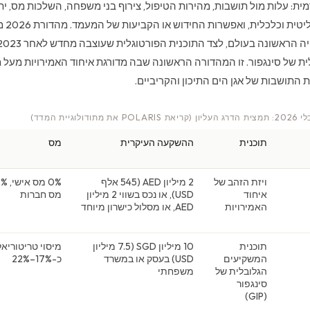
מית: עלות מול תושבות, מהירות הטיפול, צירוף בני משפחה, השלכות מס, ית
התנועה,
ת של סינגפור. זו המהדורה הראשונה שבה מדורגת איחוד האמירויות מעל
ת התושבות של אגן הים התיכון והקריביים.
גיית המדד)
תוכנית
ההשקעה העיקרית
מס
ויזת הזהב של
2 מיליון AED (545 אלף
0% מס איש
איחוד
USD), או נכס בשווי 2 מיליון
מס חברות
האמירויות
AED, או מסלול כישרון מיוחד
תוכנית
10 מיליון SGD (7.5 מיליון
מיסוי טריטוריאל
המשקיעים
USD) בעסק או במשרד
כ-17%–22%
הגלובלית של
משפחתי
סינגפור
(GIP)