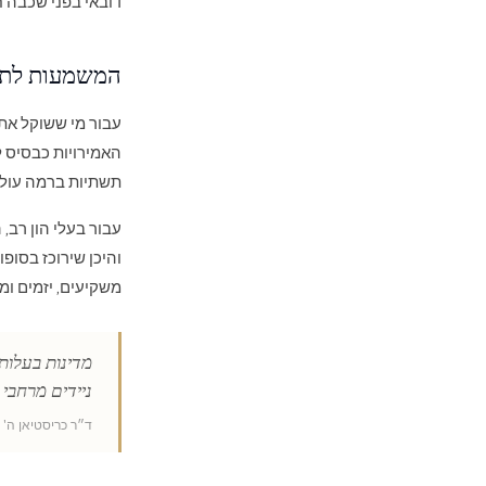
דובאי בפני שכבה ח
המשמעות לתכ
עבור מי ששוקל את
האמירויות כבסיס ל
תשתיות ברמה עולמ
והיכן שירוכז בסופ
משקיעים, יזמים ומ
מדינות בעלות 
ניידים מרחבי 
ד״ר כריסטיאן ה' קלין, יו״ר, s