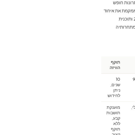
רונות חופש
 יציבות פוליטית וכלכלית, ואפשרות החידוש או הקביעות של המעמד. מהדורת 2026 ממקמת את איחוד
האמירויות בשלישייה הראשונה בעולם, לצד התוכנית הפורטוגלית שעוצבה מחדש לאחר 2023 ותוכנית
 מתחרותיה
תוקף
הוויזה
י, 9%
10
שנים,
ניתן
לחידוש
י,
מוענקת
תושבות
קבע,
ללא
תוקף
קצוב