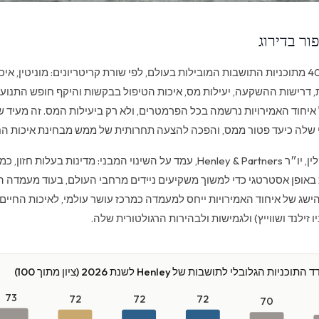
ור בדירוג
מדד Henley בוחן 40 מתוכניות התושבות המובילות בעולם, לפי שורת קריטריונים: מוניטין, אי
, דרישות ההשקעה, יעילות מס, איכות הטיפול בבקשות והיקף חופש התנוע
איחוד האמירויות נרשמה בכל הפרמטרים, ולא רק ביעילות המס. זה מעיד 
שלה כיעד פטור ממס, והפכה להצעה תחרותית של ממש מבחינת איכות החי
ד״ר כריסטיאן ה' קלין, יו״ר Henley & Partners, עמד על השינוי המבני: מדינות בעלו
 באופן אסטרטגי כדי למשוך משקיעים ניידים מרחבי העולם, בעוד מעמדה ה
ישג של איחוד האמירויות ייחס למעמדה כמרכז עושר עולמי, לאיכות החיים
ו זילנד ושווייץ) ולגמישות ולבהירות הרגולטורית שלה.
התוכניות הגלובלי לתושבות של Henley לשנת 2026 (ציון מתוך 100)
73
72
72
72
70