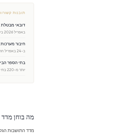
תובנות קשורות
דובאי מבטלת את סף ה-AED 750,000 בנכס לק
באפריל 2026 ביטלה דובאי את ערך הנכס המינימלי של AED 750,000 לקבלת ויזת משקיע. …
חיבור מערכות ה-GDRFA וה-DLD בדובאי: פלטפורמת הוויזה המאוחדת ומשמ
ב-24 באפריל חתמה ה-GDRFA על מזכר הבנות עם ה-DLD, שמטרתו לאחד את ה-Golden Visa, …
בתי הספר הבינלאומיים הטובי
יותר מ-220 בתי ספר, 17 תוכניות לימוד ושכר לימוד שנע בין AED 20,000 ל-AED 100,0 …
מה בוחן מדד 