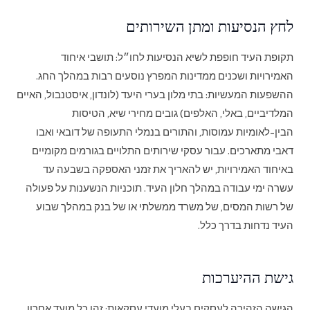
לחץ הנסיעות ומתן השירותים
תקופת העיד חופפת לשיא הנסיעות לחו״ל: תושבי איחוד
האמירויות ושכנים ממדינות המפרץ נוסעים רבות במהלך החג.
ההשפעות המעשיות: בתי מלון בערי היעד (לונדון, איסטנבול, האיים
המלדיביים, באלי, האלפים) גובים מחירי שיא, הטיסות
הבין-לאומיות עמוסות, והתורים בנמלי התעופה של דובאי ואבו
דאבי מתארכים. עבור עסקי שירותים התלויים בגורמים מקומיים
באיחוד האמירויות, יש להאריך את זמני האספקה בשבעה עד
עשרה ימי עבודה במהלך חלון העיד. תוכניות הנשענות על פעולה
של רשות המסים, של משרד ממשלתי או של בנק במהלך שבוע
העיד נדחות בדרך כלל.
גישת ההיערכות
הגישה הזהירה לעסקים בעלי מועדי עסקאות: זהו כל מועד אחרון