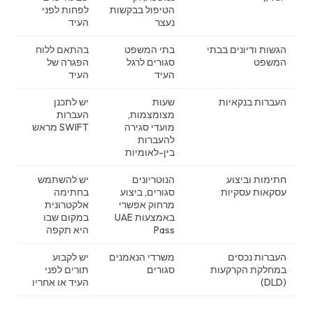
הטיפול בבקשות
לפחות לפני
נעצר
העיד
הגשות ודיונים בבתי
בתי המשפט
בהתאם ללוח
המשפט
סגורים לרגל
הפגרה של
העיד
העיד
העברות בנקאיות
שעות
יש לתכנן
מצומצמות,
העברות
מועדי סגירה
SWIFT מראש
להעברות
בין-לאומיות
חתימות וביצוע
הנוטריונים
יש להשתמש
עסקאות עסקיות
סגורים, ביצוע
בחתימה
מרחוק אפשרי
אלקטרונית
באמצעות UAE
במקום שבו
Pass
היא תקפה
העברות נכסים
משרדי הנאמנים
יש לקבוע
במחלקת הקרקעות
סגורים
תורים לפני
(DLD)
העיד או אחריו