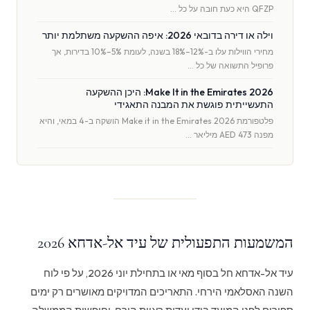
QFZP היא כעת חובה על כל …
וילה או דירה בדובאי 2026: איפה ההשקעה משתלמת יותר
מחירי הווילות עלו ב-12%–18% בשנה, לעומת 5%–10% בדירות, אך
פרופיל התשואה של כל …
Make It in the Emirates 2026: היכן ההשקעה
התעשייתית פוגשת את המבנה התאגידי
פלטפורמת Make it in the Emirates 2026 הושקה ב-4 במאי, והיא
מפנה AED 473 מיליאר …
המשמעות התפעולית של עיד אל-אדחא 2026
עיד אל-אדחא חל בסוף מאי או בתחילת יוני 2026, על פי לוח
השנה האסלאמי הירחי. התאריכים המדויקים מאושרים רק ימים