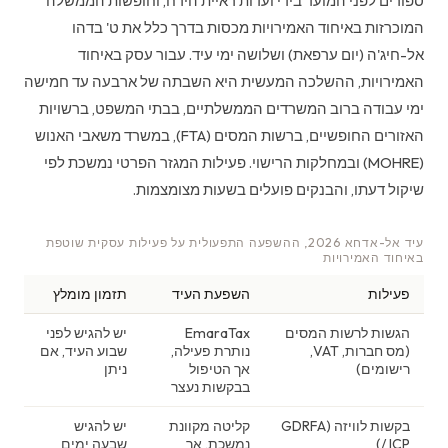
ספורים לפני המועד בידי ועדות ראיית הירח, וחופשות הממשלה
המוכרזות באיחוד האמירויות מכסות בדרך כלל את ט' בדהו
אל-חיג'ה (יום ערפאת) ושלושה ימי עיד. עבור עסק באיחוד
האמירויות, ההשלכה המעשית היא השבתה של ארבעה עד חמישה
ימי עבודה ברוב המשרדים הממשלתיים, בבתי המשפט, ברשויות
האזורים החופשיים, ברשות המסים (FTA), במשרד משאבי האנוש
(MOHRE) ובמחלקות הרישוי. פעילות המגזר הפרטי נמשכת לפי
שיקול דעתו, והבנקים פועלים בשעות מצומצמות.
עיד אל-אדחא 2026, ההשפעה התפעולית על פעילות עסקית שוטפת
באיחוד האמירויות
פעילות
השפעת העיד
תזמון מומלץ
הגשות לרשות המסים
EmaraTax
יש להגיש לפני
(מס חברות, VAT,
נותרת פעילה,
שבוע העיד, אם
רישומים)
אך הטיפול
ניתן
בבקשות נעצר
בקשות לוויזה (GDRFA
קליטה מקוונת
יש להגיש
/ ICP)
נמשכת, אך
שבעה ימים