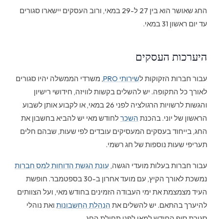
החג שאושר הוא בין 27 ל-29 במאי, ורוב העסקים יישארו סגורים
עד יום ראשון 31 במאי.
היערכות העסקים
עבור חברות הזקוקות ל
שירותי PRO
, משרדי הממשלה יהיו סגורים
לאורך כל התקופה. יש להשלים בקשות לוויזה, חידושי רישיון
והגשות לרשויות הרגולציה לפני 26 במאי, או לקבוע אותן לשבוע
הראשון של יוני. בהכנת
השכר
לחודש מאי יש להביא בחשבון את
החג, בייחוד בעסקים המעסיקים עובדים לפי שעות, שבהם חלים
תעריפי שעות נוספות של חג רשמי.
עבור חברות בעלות מועדי הגשה,
עונת הגשת הדוחות למס חברות
נמשכת לאורך הקיץ, עם מועד אחרון ב-30 בספטמבר. חופשת
העיד מצמצמת את ימי העבודה הזמינים בחודש מאי, ועל הצוותים
להיערך בהתאם. יש להשלים את
הנהלת החשבונות
ואת נוהלי
סגירת סוף החודש למאי לפני תחילת החג.