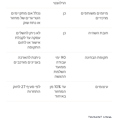
הרלוונטי
מיזמים משותפים
כן
נכלל אם מתקיימים
מרכזיים
הטריגרים של מחזור
או נתח שוק
חובת השהיה
כן
לא ניתן להשלים
עסקה עד לקבלת
אישור או לתום
התקופה
תקופת הבחינה
90 ימי
ניתנת להארכה
עבודה
בעניינים מורכבים
ממועד
השלמת
ההגשה
עיצומים
עד 10% מן
לפי סעיף 27 לחוק
המחזור
התחרות
באיחוד
מהו "ריכוז"