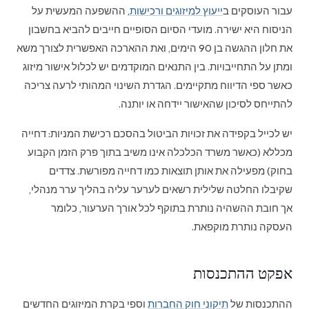
עבור העוסקים ב
ייעוץ למיזוגים ורכישות
, ההשפעה המעשית על
הניסוח היא ישירה. מועדי הסיום הסופיים חייבים להביא בחשבון
את חלון ההגשה בן 90 הימים, ואת ההארכה האפשרית לצורך משא
ומתן על התחייבויות. בין התנאים המוקדמים יש לכלול אישור מיזוג
כאשר ספי הדיווח מתקיימים. הגדרת השינוי המהותי לרעה צריכה
להתייחס לסיכון שהאישור יידחה או יותנה.
יש לכייל בקפידה את זכויות הביטול בהסכם רכישת המניות: דחייה
מכללא (כאשר משרד הכלכלה אינו משיב בתוך פרק הזמן הקבוע
בחוק) מפעילה את אותן תוצאות כמו דחייה מפורשת. צדדים
שקיבלו החלטה שלילית רשאים לערער עליה בהליך ערר מנהלי,
אך חובת ההשהיה נותרת בתוקף לכל אורך הערעור, כלומר
העסקה נותרת מוקפאת.
אפקט ההתכנסות
ההתכנסות של
תיקוני חוק החברות
וספי בקרת המיזוגים החדשים