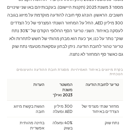
מספר 3 משנת 2025 (תקנות היישום). בעקבותיהם באו שני שינויים
חשובים. הראשון: הונהג סף חובה להודעה מוקדמת על מיזוג בגובה
300 מיליון AED, החל על המחזור השנתי המצרפי של כל הצדדים
לעסקה באיחוד. השני: טריגר הסף החלופי הקודם של "30% נתח
שוק" נותר על כנו, אך כעת הוא מבחן מהותי של חשש לתחרות ולא
טריגר טהור לחובת הודעה. ניתן לבחון עסקאות מטעמי נתח שוק
גם כאשר סף המחזור לא נחצה.
בקרת מיזוגים באיחוד האמירויות: מסגרת חובת ההודעה והעיצומים
הנוכחית
טריגר לחובת הודעה
המשטר
הערות
משנת
2023 ואילך
מחזור שנתי מצרפי של
300 מיליון
הגשת בקשת מיזוג
הצדדים באיחוד
AED ומעלה
חובה
נתח שוק
40% ומעלה
בחינה מהותית
בשוק
אפשרית