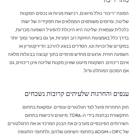
המונח "ריכוז" כולל מיזוגים, רכישות מניות או נכסים המקנות
שליטה, ומיזמים משותפים הממלאים את תפקידיה של ישות
כלכלית עצמאית. שליטה היא היכולת להפעיל השפעה מכרעת,
בדרך כלל באמצעות החזקת רוב המניות, אך גם בשיעור נמוך יותר
במקרים של זכויות וטו, הסדרים בנוגע להרכב הדירקטוריון או
השפעה חוזית. ארגונים מחדש פנימיים בתוך קבוצה בבעלות מלאה
אינם ריכוזים. השקעות מיעוט שאינן מקנות שליטה אינן ריכוזים, גם
אם הסכום המוחלט גדול.
ענפים והחרגות שלעיתים קרובות נשכחים
חוק התחרות פועל לצד רגולטורים ענפיים. עסקאות בתחום
התקשורת נבחנות בידי ה-TDRA, מיזוגים ורכישות בתחום
השירותים הפיננסיים מערבים את הבנק המרכזי או את הרגולטורים
של DIFC ו-ADGM בתחומי השיפוט שלהם, ולתחומי התעופה