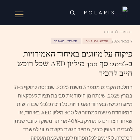
.
POLARIS
← חזרה לתובנות
9 במאי 2026
משפט ורגולציה
תאגידי ומשפטי
פיקוח על מיזוגים באיחוד האמירויות
ב-2026: סף 300 מיליון AED שכל רוכש
חייב להכיר
החלטת הקבינט מספר 3 משנת 2025, שנכנסה לתוקף ב-31
במרץ 2025, שינתה מן היסוד את סביבת הציות לעסקאות
מיזוג ורכישה באיחוד האמירויות. כל ריכוז כלכלי שבו הישות
המאוחדת מגיעה למחזור של 300 מיליון AED באיחוד, או
שאחד הצדדים לו מחזיק ב-40% או יותר משוק רלוונטי שניתן
להגדירו באופן סביר, מחייב הגשת בקשת מיזוג למשרד
הכלכלה, 90 ימים לכל הפחות לפני השלמת העסקה.