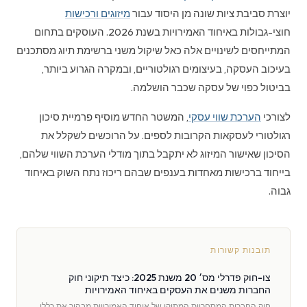
יוצרת סביבת ציות שונה מן היסוד עבור
מיזוגים ורכישות
חוצי-גבולות באיחוד האמירויות בשנת 2026. העוסקים בתחום
המתייחסים לשינויים אלה כאל שיקול משני ברשימת תיוג מסתכנים
בעיכוב העסקה, בעיצומים רגולטוריים, ובמקרה הגרוע ביותר,
בביטול כפוי של עסקה שכבר הושלמה.
לצורכי
הערכת שווי עסקי
, המשטר החדש מוסיף פרמיית סיכון
רגולטורי לעסקאות הקרובות לספים. על הרוכשים לשקלל את
הסיכון שאישור המיזוג לא יתקבל בתוך מודלי הערכת השווי שלהם,
בייחוד ברכישות מאחדות בענפים שבהם ריכוז נתח השוק באיחוד
גבוה.
תובנות קשורות
צו-חוק פדרלי מס׳ 20 משנת 2025: כיצד תיקוני חוק
החברות משנים את העסקים באיחוד האמירויות
חוק החברות המסחריות המתוקן של איחוד האמירויות מבהיר את כללי