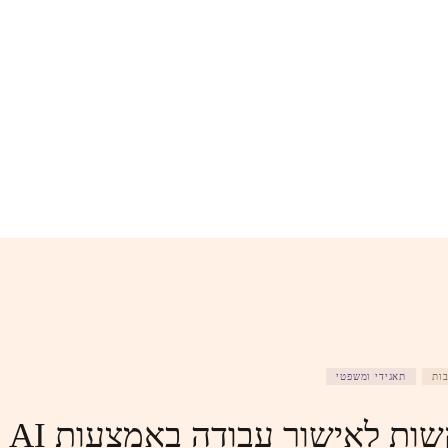
ות
תאגידי ומשפטי
הערכ