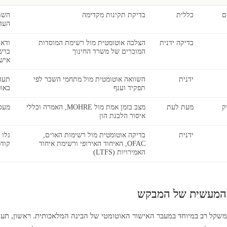
ם
כללית
בדיקת תקינות מקדימה
השת
העדכ
בדיקה ידנית
הצלבה אוטומטית מול רשימת המוסדות
ודאו
המוכרים של משרד החינוך
ברשי
אישו
ידנית
השוואה אוטומטית מול מתחמי השכר לפי
תעד
תפקיד וענף
באופ
ק
מעת לעת
מצב בזמן אמת מול MOHRE, האמרה וכללי
מעס
איסור הלבנת הון
ידנית
בדיקה אוטומטית מול רשימות האו״ם,
גלו 
OFAC, האיחוד האירופי ורשימת איחוד
קוד
האמירויות (LTFS)
המעשית של המבקש
קל רב במיוחד במעבר האישור האוטומטי של הבינה המלאכותית. ראשון, תעוד