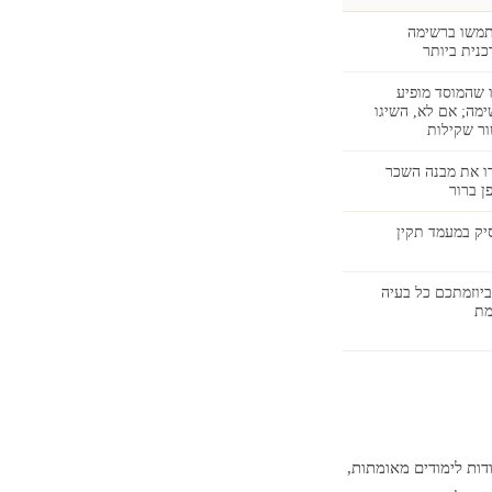
משו ברשימה
נית ביותר
 שהמוסד מופיע
מה; אם לא, השיגו
ר שקילות
ו את מבנה השכר
ן ברור
יק במעמד תקין
ביוזמתכם כל בעיה
מת
ות לימודים מאומתות,