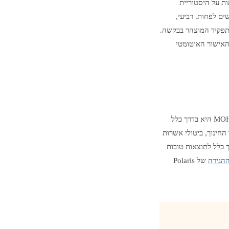
ת על היסטוריית
ם לפחות. רביעי,
העסקה התואם את שם התפקיד המוצהר בבקשה.
קשה מהאישור האוטומטי
לבקשות פשוטות (השכלה תקינה, מעסיק מוכר, ללא בעיות קודמות), הגשה ישירה דרך הפורטל של MOHRE היא בדרך כלל
חינוך, ביטולי אשרות
 כלל לתוצאות טובות
ההגירה
של Polaris