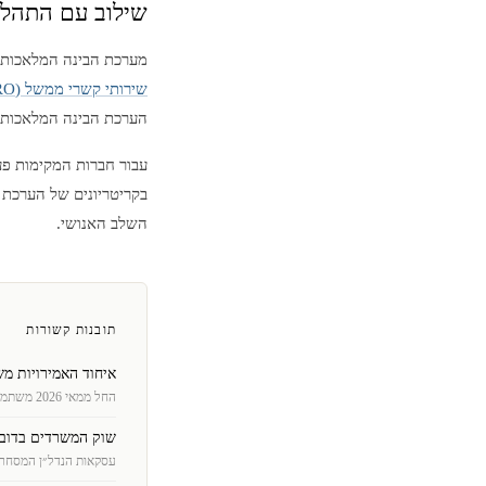
שילוב עם התהלי
מערכת הבינה המלאכותי
שירותי קשרי ממשל (PRO)
הערכת הבינה המלאכותית
בקריטריונים של הערכת 
השלב האנושי.
תובנות קשורות
איחוד האמירויות משיקה הערכת א
החל ממאי 2026 משתמשת איחוד האמירויות בבינה מלאכותית וברובוטיקה כדי להעריך בקשו …
שוק המשרדים בדובאי 2026: שטח בדרגה A נוגע ב-AED 3,047 לר
עסקאות הנדל״ן המסחרי זינקו ב-33.9% בהשוואה לשנה הקודמת, ושט