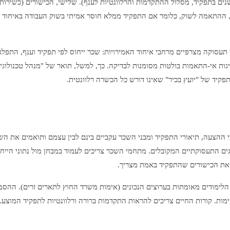
(שנים בתפקיד, מסלול ההתקדמות והרלוונטיות לענף). שלישי, הכישורים (כשירות
, ההתאמה לשוק, כלומר אם התפקיד ממלא חוסר אמיתי בשוק העבודה באיחוד הא
 תעסוקה מצרפיים מרחבי איחוד האמירויות: שכר ייחוס לפי תפקיד וענף, התפל
גות אי-התאמות בולטות מסומנות לבדיקה. כך, למשל, תואר של "מנהל טכנולוגי
פקיד של "יועץ בכיר" שאינו דורש כל הכשרה רלוונטית.
 ההצעה, תיאורי התפקיד ומבני השכר עקביים בינם לבין עצמם ותואמים את הש
ים התעסוקתיים המקובלים. מתחמי השכר צריכים לעמוד במבחן מול נתוני הייחו
ת הכישורים שהתפקיד באמת מצריך.
 הלימודים מאומתות בערוצים הנכונים (אימות משרד החוץ לתארים זרים). ההסמ
ימות. קורות החיים צריכים להראות התקדמות ברורה ורלוונטיות לתפקיד המוצע.