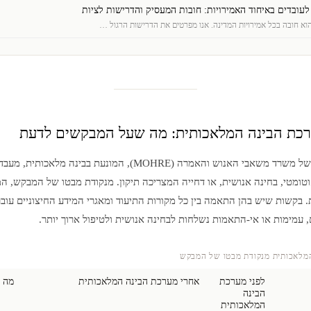
לעובדים באיחוד האמירויות: חובות המעסיק והדרישות לציות
הוא חובה בכל אמירויות המדינה. אנו מפרטים את הדרישות הרגול …
כת הבינה המלאכותית: מה שעל המבקשים לדעת
מערכת אשרות העבודה של משרד משאבי האנוש והאמרה (MOHRE), המונעת ב
אוטומטי, בחינה אנושית, או דחייה המצריכה תיקון. מנקודת מבטו של המבקש,
 בקשות שיש בהן התאמה בין כל מקורות התיעוד ומאגרי המידע החיצוניים עובר
 עמימות או אי-התאמות נשלחות לבחינה אנושית ולטיפול ארוך יותר.
מלאכותית מנקודת מבטו של המבקש
לפני מערכת
אחרי מערכת הבינה המלאכותית
מה 
הבינה
המלאכותית