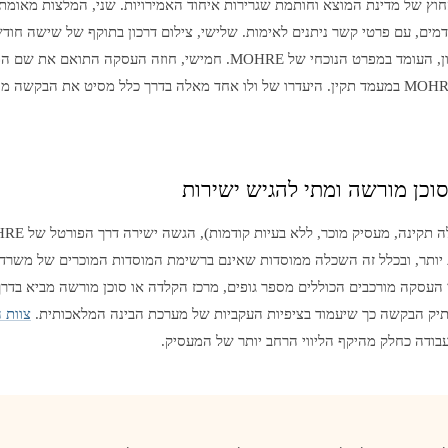
ץ של מדינת המוצא וחותמת שגרירות איחוד האמירויות. שני, המלצות מאומתו
ים, עם פרטי קשר ניתנים לאימות. שלישי, צילום דרכון בתוקף של שישה חודשי
תצלום עדכני בסגנון דרכון, העומד במפרט הנוכחי של MOHRE. חמישי, חוזה 
שישי, תיק המעסיק ב-MOHRE במעמד תקין. היעדרו של ולו אחד מאלה בדרך כלל מסיט את הב
וכן מורשה ומתי להגיש ישירות
 יותר, ובכלל זה השכלה ממוסדות שאינם ברשימת המוסדות המוכרים של משרד ה
י העסקה מורכבים הכוללים מספר גופים, מרכז הקלדה או סוכן מורשה מביא בדרך
 תיק הבקשה כך שיעמוד בציפיות העקביות של מערכת הבינה המלאכותית.
צוות 
ודה כחלק מהיקף הליווי הרחב יותר של המעסיק.