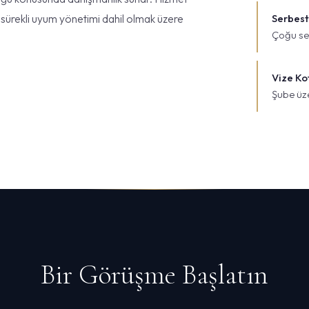
e sürekli uyum yönetimi dahil olmak üzere
Serbest
Çoğu ser
Vize Ko
Şube üze
Bir Görüşme Başlatın