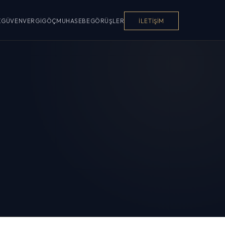
K
GÜVEN
VERGI
GÖÇ
MUHASEBE
GÖRÜŞLER
İLETIŞIM