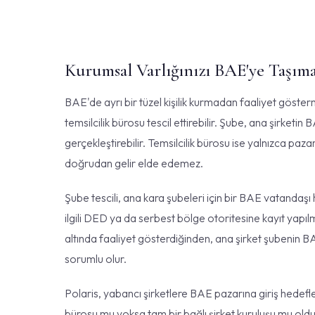
Kurumsal Varlığınızı BAE'ye Taşım
BAE'de ayrı bir tüzel kişilik kurmadan faaliyet göste
temsilcilik bürosu tescil ettirebilir. Şube, ana şirketin
gerçekleştirebilir. Temsilcilik bürosu ise yalnızca pazarl
doğrudan gelir elde edemez.
Şube tescili, ana kara şubeleri için bir BAE vatandaşı
ilgili DED ya da serbest bölge otoritesine kayıt yapılma
altında faaliyet gösterdiğinden, ana şirket şubenin 
sorumlu olur.
Polaris, yabancı şirketlere BAE pazarına giriş hedefl
bürosu mu yoksa tam bir bağlı şirket kuruluşu mu ol