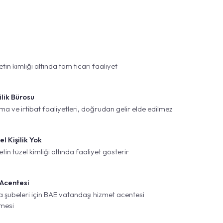
etin kimliği altında tam ticari faaliyet
ilik Bürosu
a ve irtibat faaliyetleri, doğrudan gelir elde edilmez
el Kişilik Yok
etin tüzel kimliği altında faaliyet gösterir
Acentesi
 şubeleri için BAE vatandaşı hizmet acentesi
mesi