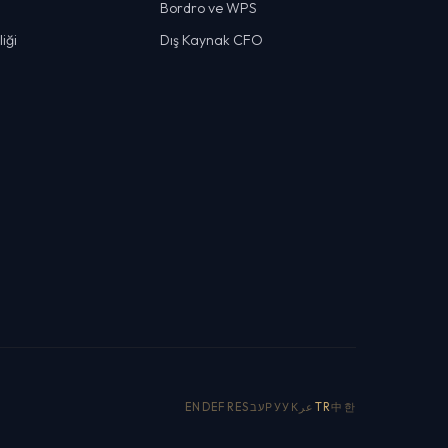
Bordro ve WPS
iği
Dış Kaynak CFO
EN
DE
FR
ES
עב
РУ
УК
عر
TR
中
한