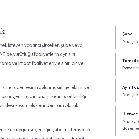
ak
Şube
Ana şirk
rmek isteyen yabancı şirketler, şube veya
 BAE'de yürüttüğü faaliyetlerin aynısını
Temsilc
ama ve irtibat faaliyetleriyle sınırlıdır ve
Pazarlam
 hizmet acentesinin bulunmasını gerektirir ve
Ayrı Tüz
Ana şirk
sını içerir. Şube, ana şirketin tüzel kimliği
BAE'deki yükümlülüklerinden tam olarak
Hizmet 
Ana kara
düzenle
erine en uygun seçeneğin şube mi, temsilcilik
duğu konusunda danışmanlık sunar. Hizmet