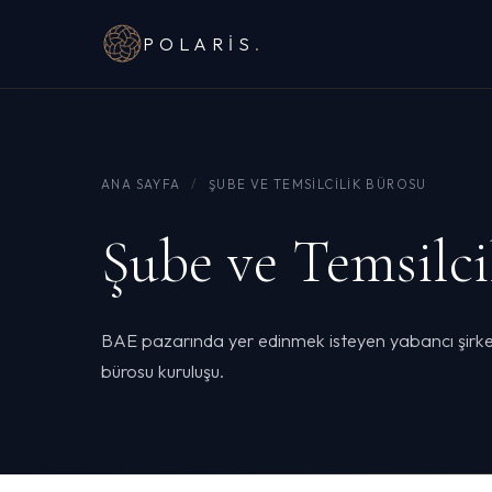
POLARIS
.
ANA SAYFA
/
ŞUBE VE TEMSILCILIK BÜROSU
Şube ve Temsilci
BAE pazarında yer edinmek isteyen yabancı şirketle
bürosu kuruluşu.