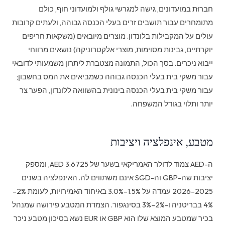
חברוּת במועדונים, גישה למגרשי גולף ולמועדוני חוף, כולם
מתומחרים עבור תושבים זרים בעלי הכנסה גבוהה, ולעתים קרובות
עולים על המקבילות בלונדון. מוצרים מיובאים (משקאות חריפים
יוקרתיים, גבינות מסוימות, מוצרי אלקטרוניקה) נושאים מרווחי
ייבוא ניכרים. בסך הכול, התמונה מצטברת ליתרון משמעותי לדובאי
עבור משקי בית בעלי הכנסה גבוהה כשמביאים את המס בחשבון;
עבור משקי בית בעלי הכנסה בינונית בהשוואה ללונדון, הפער צר
יותר ותלוי בגודל המשפחה.
מטבע, אינפלציה ויציבות
ה-AED צמוד לדולר האמריקאי בשער של 3.6725 AED, ומספק
יציבות שה-GBP וה-SGD אינם משתווים לה. האינפלציה בשנים
2025–2026 עמדה על 1.5%–3.0% באיחוד האמירויות, לעומת 2%–
4% בבריטניה ו-2%–3% בסינגפור. הצמדת המטבע פירושה שמנהל
בכיר שמטבע המוצא שלו הוא GBP או EUR נשא בסיכון מטבע ניכר