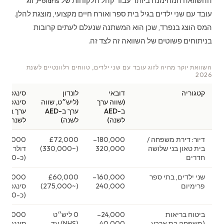
ההשוואה המהימנה ביותר עבור קהל הלקוחות של Polaris, זוג
עובד עם שני ילדים בגיל בית ספר ואורח חיים מקצועי, מוצגת להלן.
המס הוצג בנפרד, שכן הוא המשתנה שנעלם לעתים קרובות
בניתוחים פשוטים של השוואה זה לצד זה.
השוואת יוקר מחיה לזוג עובד עם שני ילדים, טווחים רלוונטיים לשנת
2026
קטגוריה
דובאי
לונדון
סינגפור (
(שווה ערך
(ליש״ט, שווה
סינגפורי,
ב-AED
ערך ב-AED
ערך 
לשנה)
לשנה)
לשנה)
דיור: דירת משפחה /
180,000–
£72,000
108,000
בית טאון בני שלושה
320,000
(~330,000)
דולר סינג
חדרים
(כ-290,000)
שני ילדים, בתי ספר
160,000–
£60,000
0
פרימיום
240,000
(~275,000)
סינגפורי
(כ-215,000)
ביטוח בריאות
24,000–
0 ליש״ט
,000
(משפחה בת ארבע
40,000
(NHS) עד
סינגפורי