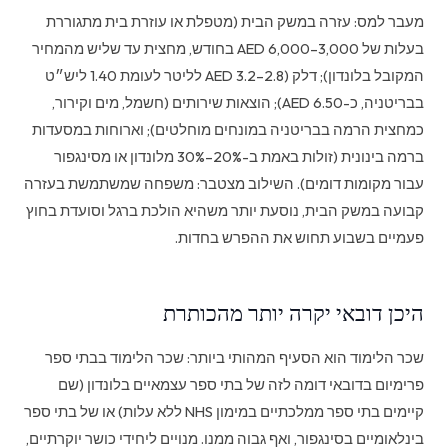
מעבר למס: עזרה במשק הבית (מטפלת או עוזרת בית מתגוררת
בעלות של 3,000–6,000 AED בחודש, מחצית עד שליש מהמחיר
המקובל בלונדון); דלק (2.8–3.2 AED לליטר לעומת 1.40 ליש״ט
בבריטניה, כ-6.50 AED); הוצאות שירותים (חשמל, מים וקירור,
כמחצית הרמה בבריטניה במונחים מוחלטים); וארוחות במסעדות
ברמה בינונית (זולות באמת ב-20%–30% מלונדון או מסינגפור
עבור מקומות דומים). השילוב מצטבר: משפחה שמשתמשת בעזרה
קבועה במשק הבית, נוסעת יותר משהיא הולכת ברגל וסועדת בחוץ
פעמיים בשבוע תחוש את ההפרש בחדות.
היכן דובאי יקרה יותר מהכותרת
שכר הלימוד הוא הסעיף המהותי ביותר: שכר הלימוד בבתי ספר
פרימיום בדובאי דומה לזה של בתי ספר עצמאיים בלונדון (שם
קיימים בתי ספר ממלכתיים במימון NHS ללא עלות) או של בתי ספר
בינלאומיים בסינגפור, ואף גבוה ממנו. מנויים ליחידי כושר יוקרתיים,