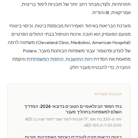
תחרותיות, ולצדן מבחר רחב יותר של תוכניות לימוד בריטית,
אמריקאית, IB והודית.
מערכת הבריאות באיחוד האמירויות מבוססת ביטוח, וכיסוי ביטוחי
מטעם המעסיק הוא חובה. איכות הטיפול בבתי החולים הפרטיים
(Cleveland Clinic, Mediclinic, American Hospital) משתווה לרמה
של לונדון וסינגפור. עבור משפחות הבוחנות מעבר, Polaris
מתאמת את הסדרת
ויזות התושבות
,
החסות המשפחתית
והקמת
החברה, כדי להבטיח מעבר חלק.
תובנות קשורות
בתי הספר הבינלאומיים הטובים בדובאי 2026: המדריך
השלם למשפחות בתהליך מעבר
יותר מ-220 בתי ספר, 17 תוכניות לימוד ושכר לימוד שנע בין AED
20,000 ל-AED 100,0 …
ביטוח בריאות חובה לעובדים באיחוד האמירויות: חובות