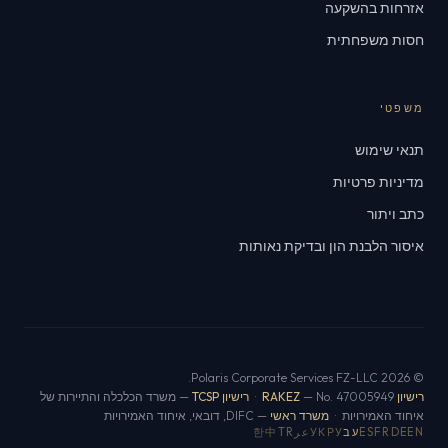
אזרחות בהשקעה
חסות משפחתית
משפטי
תנאי שימוש
מדיניות פרטיות
כתב ויתור
איסור הלבנת הון ובדיקת נאותות
© 2026 Polaris Corporate Services FZ-LLC.
רישיון RAKEZ
— No. 47005949 ·
רישיון TCSP
— משרד הכלכלה והתיירות של
איחוד האמירויות ·
משרד ראשי
— DIFC, דובאי, איחוד האמירויות
EN
DE
FR
ES
עב
РУ
УК
عر
TR
中
한