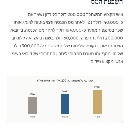
השפעת המס
איש מקצוע המשתכר 200,000 דולר בלונדון נשאר עם
כ-140,000 דולר נטו, לאחר מס הכנסה ודמי ביטוח לאומי. אותו
שכר בסינגפור מותיר כ-164,000 דולר לאחר מס הכנסה. בדובאי:
200,000 דולר. ההפרש, 60,000 דולר בשנה בהשוואה ללונדון,
מצטבר לאורך תקופת שליחות של חמש שנים ל-300,000 דולר
של הון נוסף. זהו הגורם המהותי ליתרון התחרותי של דובאי בעיני
אנשי מקצוע ניידים.
שכר נטו על משכורת של 200 אלף דולר (אלפי דולר)
200K
164K
140K
דובאי
סינגפור
לונדון
קר Polaris