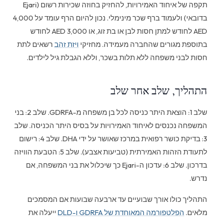
תקפה של איחוד האמירויות, להחזיק בחוזה שכירות רשום (Ejari
בדובאי) ולעמוד ברף שכר מינימלי. נכון להיום הרף עומד על 4,000
AED לחודש למתן חסות לבן או בת זוג, או 3,000 AED לחודש
בתוספת מגורים שהחברה מעמידה. מחזיקי
ויזת זהב
רשאים לתת
חסות לבני משפחה ללא תלות בשכר, וללא הגבלת גיל לילדים.
התהליך, שלב אחר שלב
שלב 1: הוצאת היתר כניסה לכל בן משפחה מ-GDRFA. שלב 2: בני
המשפחה נכנסים לאיחוד האמירויות על בסיס היתר הכניסה. שלב
3: בדיקת כושר רפואית במרכז שאושר על ידי DHA. שלב 4: רישום
לתעודת הזהות האמירתית (טביעות אצבע). שלב 5: הטבעת הוויזה
בדרכון. שלב 6: עדכון ה-Ejari כך שיכלול את בני המשפחה, אם
נדרש.
התהליך כולו אורך שבועיים עד ארבעה שבועות אם המסמכים
מלאים.
הפלטפורמה המאוחדת של GDRFA ו-DLD
ייעלה את