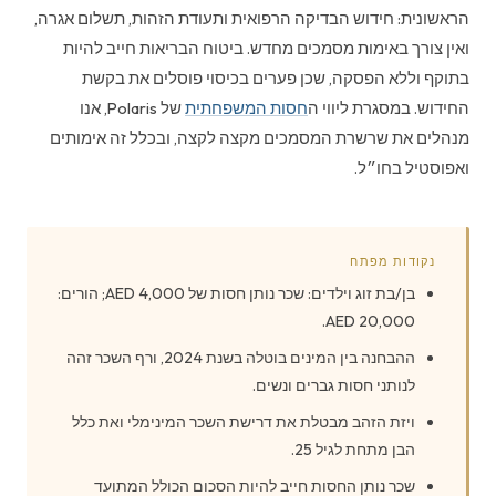
הראשונית: חידוש הבדיקה הרפואית ותעודת הזהות, תשלום אגרה,
ואין צורך באימות מסמכים מחדש. ביטוח הבריאות חייב להיות
בתוקף וללא הפסקה, שכן פערים בכיסוי פוסלים את בקשת
החידוש. במסגרת ליווי ה
חסות המשפחתית
של Polaris, אנו
מנהלים את שרשרת המסמכים מקצה לקצה, ובכלל זה אימותים
ואפוסטיל בחו״ל.
נקודות מפתח
בן/בת זוג וילדים: שכר נותן חסות של 4,000 AED; הורים:
20,000 AED.
ההבחנה בין המינים בוטלה בשנת 2024, ורף השכר זהה
לנותני חסות גברים ונשים.
ויזת הזהב מבטלת את דרישת השכר המינימלי ואת כלל
הבן מתחת לגיל 25.
שכר נותן החסות חייב להיות הסכום הכולל המתועד