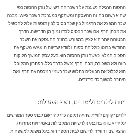
החסות הרגילה נשענת על השכר החודשי של נותן החסות כפי
שהוא רשום בחוזה ההעסקה ומשתקף במערכת השכר WPS. מבנה
שכר המפצל את התגמול בין שכר בסיס לבין תוספות עלול להכשיל
את מבחן הרף, אם שכר הבסיס לבדו נמוך מן הדרישה. הדרך
הבטוחה יותר היא לציין במפורש בחוזה ההעסקה את השכר
החודשי ברוטו כולל התוספות, ולוודא שדיווח ה-WPS משקף את
הסכום המלא. כאשר נותן החסות הוא בעל עסק המושך חלוקות
רווח ולא משכורת, מבחן הרף נכשל בדרך כלל. הפתרון המקובל
הוא לכלול את הבעלים בתלוש שכר רשמי המכסה את הרף, ואת
היתרה למשוך כדיבידנדים.
ויזות לילדים ולימודים, רצף הפעולות
ילדים זקוקים לוויזת שהייה תקפה כדי להירשם לבתי ספר המורשים
על ידי KHDA בדובאי (ולרשויות המקבילות באמירויות אחרות).
הרצף שבין הוויזה לרישום לבית הספר הוא בעל משקל למשפחות