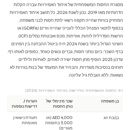
מסגרת החסות המשפחתית של איחוד האמירויות עברה הקלות
הדרגתיות מאז 2019. נכון לשנת 2026, כל תושב איחוד האמירויות
המחזיק בוויזת שהייה תקפה רשאי לתת חסות לבני משפחה,
בכפוף לתנאי המנהל הכללי לענייני שהייה וזרים (GDRFA) או
הרשות הפדרלית לזהות, אזרחות, מכס ואבטחת נמלים (ICP).
השינוי הגדול ביותר בשנת 2024 היה ביטול ההבחנה בין המינים
ברף השכר: כיום נותני חסות, גברים ונשים כאחד, כפופים לאותו רף.
עדכון 2025 הוסיף מתן חסות ישירה לאחים, לאחיות ולילדים
חורגים בנסיבות מוגדרות, והבהיר את המעמד של בנות בגירות לא
נשואות, ללא הגבלת גיל עליונה.
רפי החסות המשפחתית והדרישות באיחוד האמירויות (2026)
בן משפחה
שכר מינימלי של
הערות /
נותן החסות
דרישות נוספות
בן/בת זוג
4,000 AED (או
תעודת נישואין
3,000 בתוספת
מאומתת
מגורים)