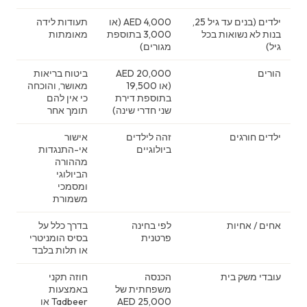
ילדים (בנים עד גיל 25,
4,000 AED (או
תעודות לידה
בנות לא נשואות בכל
3,000 בתוספת
מאומתות
גיל)
מגורים)
הורים
20,000 AED
ביטוח בריאות
(או 19,500
מאושר, והוכחה
בתוספת דירת
כי אין להם
שני חדרי שינה)
תומך אחר
ילדים חורגים
זהה לילדים
אישור
ביולוגיים
אי-התנגדות
מההורה
הביולוגי
ומסמכי
משמורת
אחים / אחיות
לפי בחינה
בדרך כלל על
פרטנית
בסיס הומניטרי
או תלות בלבד
עובדי משק בית
הכנסה
חוזה תקני
משפחתית של
באמצעות
25,000 AED
Tadbeer או