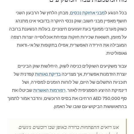
בכל הנוגע ל
מבני אחזקת נכסים
, מבחן הלחץ של הרבעון השני
חושף מאפיין מבני חשוב: שוק נכסי היוקרה בדובאי אינו מתנהג
כשוק מערבי ממונף בעת זעזועים חיצוניים. בעלות הנשענת ברובה
על מזומן, תשואות שכירות חזקות וצמיחת אוכלוסייה יוצרות רצפה
המגבילה את הירידה האפשרית, אפילו בתקופות של אי-ודאות
גאופוליטית.
עבור משקיעים השוקלים כניסה לשוק, היחלשות שוק הביניים
יוצרת הזדמנות אפשרית, אך מצריכה
בדיקת נאותות
קפדנית של
תוכניות התשלום של היזם, של לוחות הזמנים למסירה, ושל
דינמיקת ההיצע הספציפית לאזור.
רפורמות האשרות
שביטלו את
סף 750,000 AED הרחיבו את בסיס הרוכשים, והדבר אמור לתמוך
בהתאוששות הביקוש עם שובו של האמון.
אנו רואים התפתחות ברורה באופן שבו רוכשים ניגשים