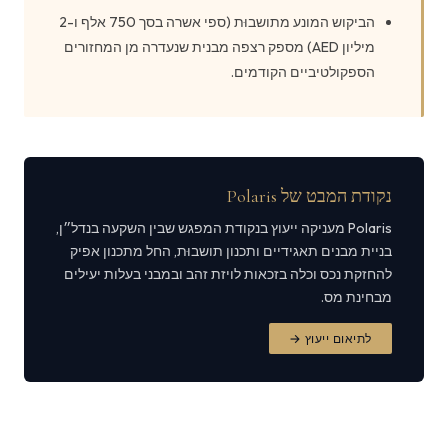
הביקוש המונע מתושבוּת (ספי אשרה בסך 750 אלף ו-2
מיליון AED) מספק רצפה מבנית שנעדרה מן המחזורים
הספקולטיביים הקודמים.
נקודת המבט של Polaris
Polaris מעניקה ייעוץ בנקודת המפגש שבין השקעה בנדל״ן,
בניית מבנים תאגידיים ותכנון תושבוּת, החל מתכנון אפיק
להחזקת נכס וכלה בזכאות לויזת זהב ובמבני בעלות יעילים
מבחינת מס.
לתיאום ייעוץ →