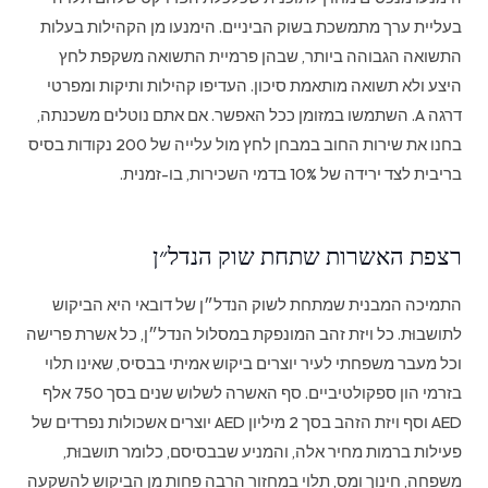
בעליית ערך מתמשכת בשוק הביניים. הימנעו מן הקהילות בעלות
התשואה הגבוהה ביותר, שבהן פרמיית התשואה משקפת לחץ
היצע ולא תשואה מותאמת סיכון. העדיפו קהילות ותיקות ומפרטי
דרגה A. השתמשו במזומן ככל האפשר. אם אתם נוטלים משכנתה,
בחנו את שירות החוב במבחן לחץ מול עלייה של 200 נקודות בסיס
בריבית לצד ירידה של 10% בדמי השכירות, בו-זמנית.
רצפת האשרות שתחת שוק הנדל״ן
התמיכה המבנית שמתחת לשוק הנדל״ן של דובאי היא הביקוש
לתושבוּת. כל ויזת זהב המונפקת במסלול הנדל״ן, כל אשרת פרישה
וכל מעבר משפחתי לעיר יוצרים ביקוש אמיתי בבסיס, שאינו תלוי
בזרמי הון ספקולטיביים. סף האשרה לשלוש שנים בסך 750 אלף
AED וסף ויזת הזהב בסך 2 מיליון AED יוצרים אשכולות נפרדים של
פעילות ברמות מחיר אלה, והמניע שבבסיסם, כלומר תושבוּת,
משפחה, חינוך ומס, תלוי במחזור הרבה פחות מן הביקוש להשקעה