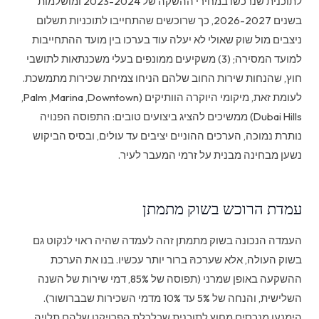
לתוכנית שנרכשו במחירי ההשקה של 2023-2024 ומושלמות
בשנים 2026-2027, כך שרוכשים שהתחייבו לתוכניות תשלום
ניצבים מול שוק שאולי לא יעלה עוד בערכו בין מועד ההתחייבות
למועד המסירה; (3) משקיעים ממונפים בעלי משכנתאות לתושבי
חוץ, שהנחות שירות החוב שלהם הניחו צמיחת שכירות מתמשכת.
לעומת זאת, מיקומי היוקרה הוותיקים (Downtown, ‏Marina, ‏Palm,
‏Dubai Hills) ממשיכים להציג ביצועים טובים: התפוסה הפנויה
נותרת נמוכה, הערכים ההוניים יציבים עד עולים, ובסיס הביקוש
נשען מבחינה מבנית על זרמי המעבר לעיר.
עמדת הרוכש בשוק מתמתן
העמדה הנכונה בשוק מתמתן זהה לעמדה שהיה ראוי לנקוט גם
בשוק העולה, אלא שערכהּ ברור יותר עכשיו. בנו את הערכת
ההשקעה באופן שמרני (תפוסה של 85%, דמי שירות של השנה
השלישית, והנחה של 5% עד 10% מדמי השכירות שבברושור).
הימנעו מנכסים מחוץ לתוכנית שכלכלת הפרויקט שלהם תלויה