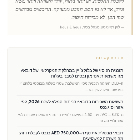
לקבלת החלטות. יש יותר ניתוח, יותר השוואה ויותר משא
ומתן, אך לא מן הסוג הנובע ממצוקה. הרוכשים מבקשים
שווי הוגן, לא מכירות חיסול.
— לוק רמינגטון, מנהל בכיר, haus & haus
תובנות קשורות
תוכנית הניסוי של בלוקצ׳יין במחלקת המקרקעין של דובאי:
מה משמעות אסימון נכסים למבני בעלות
ה-DLD השיקה תוכנית ניסוי המשלבת שטרי בעלות מבוססי בלוקצ׳יין
במרשם המקרקעין. בע …
תשואות השכירות בדובאי: הניתוח המלא לשנת 2026, לפי
אזור וסוג נכס
מ-8.5% ב-JVC ועד 4.5% בפאלם ג׳ומיירה: נתוני תשואות שכירות לפי
אזור ולפי סוג נכ …
דובאי מבטלת את סף ה-AED 750,000 בנכס לקבלת ויזה:
מה משתנה למשקיעים