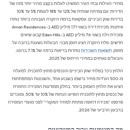
מחירי הווילות ובתי העיר המשיכו לעלות בקצב מהיר יותר מזה של
הדירות, עם צמיחה שנתית של 12% עד 18% לעומת 5% עד 10%
בדירות שוק הביניים. עסקאות ברמת היוקרה הגבוהה ביותר נותרו
איתנות: מכירת דירה בשווי 171 מיליון AED ב-Aman Residences
ומכירת וילה בשווי 76 מיליון AED ב-Eden Hills קבעו שיאים
חדשים. פלח היוקרה הציג חוסן מבני: הבעלות נשענת ברובה על
מזומן,
תשואות השכירות
נותרות בריאות ברמה של 7.1% ברוטו,
והבעלים נאחזים במחירי הייחוס של 2025.
הלחץ ניכר בפלחי שוק הביניים והנכסים מחוץ לתוכנית. למעלה
מ-500 הורדות מחיר נרשמו בשבוע אחד, והשכונות המתפתחות
הציגו את הלחץ העמוק ביותר. בחלק ממודעות המכירה החוזרת
של נכסים מחוץ לתוכנית הופיעו הנחות של 10% עד 50%, ומוכרים
פרסמו "מכירה דחופה מתחת למחיר המקורי" לפני מועדי המסירה
ברבעון הרביעי של 2026.
מה המשמעות עבור המשקיעים