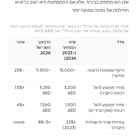
שכן הוא מתמתן בבירור, אלא אם ההתמתנות היא ייצוב בריא או
תחילתה של נסיגה עמוקה יותר.
מדדי מבחן הלחץ של הנדל״ן בדובאי: שיא המחזור לעומת הרבעון השני
של 2026 (נתוני עבודה של ייעוץ הנדל״ן של POLARIS)
מדד
שיא
הרבעון
שינוי
המחזור
השני של
2026
(2023-
2024)
היקף עסקאות (דובאי,
~15,000
~11,500
−23%
חודשי)
מחיר ממוצע לרגל
3,200
3,250
+1.5%
רבועה (יוקרה)
AED
AED
מחיר ממוצע לרגל
1,500
1,560
+4%
רבועה (שוק הביניים)
AED
AED
צמיחת שכירות שנתית
+22%
+5–8%
מאטה
(יוקרה)
(2023)