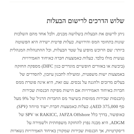
שלוש הדרכים לרישום הבעלות
ניתן לרשום את הבעלות בשלושה מבנים, ולכל אחד מהם השלכות
שונות בתחומי המס והירושה.
בעלות פרטית ישירה
היא הפשוטה
ביותר: שם הרוכש מופיע על שטר הבעלות, וכל ההתנהלות המנהלית
נעשית מולו בלבד.
בעלות באמצעות חברה באיחוד האמירויות
(ביבשת או באזורים חופשיים מוגדרים כגון DIFC) מספקת החזקה
באמצעות ישות משפטית, ומועילה לתכנון עיזבון, להסדרים של
בעלים מרובים ולהגנה על נכסים. עם זאת, היא אינה פוטרת ממס
חברות באיחוד האמירויות אם הישות מפיקה הכנסות שכירות
(הכנסות שכירות ממוסות בשיעור מס החברות הרגיל של 9% מעל
סף 375,000 AED).
בעלות באמצעות חברת ייעוד מיוחד (SPV)
באופשור
, בדרך כלל RAKICC, JAFZA Offshore או SPV של
ADGM, היא מבנה נפוץ להחזקה משפחתית ולשמירה על
דיסקרטיות, אך הכנסות שכירות שמקורן באיחוד האמירויות נשארות