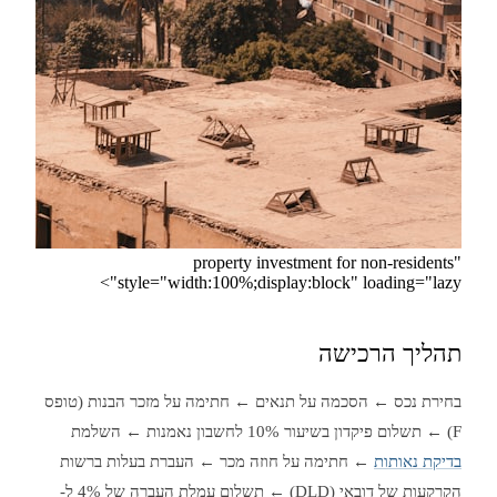
property investment for non-residents"
style="width:100%;display:block" loading="lazy">
תהליך הרכישה
בחירת נכס ← הסכמה על תנאים ← חתימה על מזכר הבנות (טופס
F) ← תשלום פיקדון בשיעור 10% לחשבון נאמנות ← השלמת
בדיקת נאותות
← חתימה על חוזה מכר ← העברת בעלות ברשות
הקרקעות של דובאי (DLD) ← תשלום עמלת העברה של 4% ל-