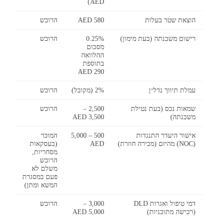
AED)
הוצאת שטר בעלות
580 AED
הרוכש
רישום משכנתה (בעת מימון)
0.25%
הרוכש
מסכום
ההלוואה
בתוספת
290 AED
עמלת תיווך נדל״ן
2% (מקובל)
הרוכש
שמאות נכס (בעת נטילת
2,500 –
הרוכש
משכנתה)
3,500 AED
אישור היעדר התנגדות
500 – 5,000
המוכר
(NOC) מהיזם (מכירה חוזרת)
AED
(בעסקאות
מסחריות,
הרוכש
משלם לא
פעם במסגרת
המשא ומתן)
דמי טיפול ואגרות DLD
3,000 –
הרוכש
(רכישה מתוכניות)
5,000 AED