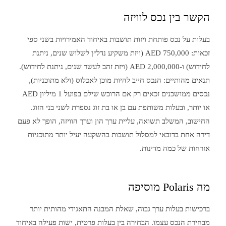
הקשר בין נכס לוויזה
בעלות על נכס פותחת ויזות תושבות באיחוד האמירויות בשני ספי
זכאות: 750,000 AED (ויזת משקיע נדל״ן לשלוש שנים, ניתנת
לחידוש) ו-2,000,000 AED (ויזת זהב לעשר שנים, ניתנת לחידוש).
תנאים מהותיים: הנכס חייב להיות מוכן לאכלוס (ולא מתוכניות),
נכסים ממושכנים זכאים רק אם הרוכש שילם בפועל 1 מיליון AED
או יותר, ובעלות משותפת עם בן או בת זוג נספרת לשני בני הזוג.
החישוב, המשלב תשואה, עליית ערך הון וערך הוויזה, הופך לא פעם
דירה אחת בדובאי למסלול תושבות בהשקעה יעיל יותר מתוכניות
אזרחות של כמה מדינות.
מה Polaris מוסיפה
ברכישות בעלות ערך גבוה, שאלת המבנה התאגידי מהותית יותר
מבחירת הנכס עצמו. הבחירה בין בעלות פרטית, ישות פעילה באיחוד