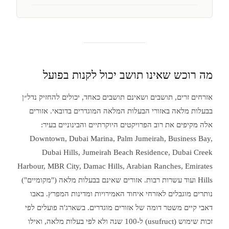
מה רוכש שאינו תושב יכול לקנות בפועל
אזרחים זרים, תושבים ושאינם תושבים כאחד, יכולים להחזיק נדל״ן
בבעלות מלאה באזורי הבעלות המלאה המוגדרים בדובאי. אזורים
אלה מקיפים את רוב הפרויקטים היוקרתיים והבינוניים בעיר:
Downtown, Dubai Marina, Palm Jumeirah, Business Bay,
Dubai Hills, Jumeirah Beach Residence, Dubai Creek
Harbour, MBR City, Damac Hills, Arabian Ranches, Emirates
Hills ועוד עשרות רבות. אזורים שאינם בבעלות מלאה ("מקומיים")
נותרים מוגבלים לאזרחי איחוד האמירויות ומדינות המפרץ. באבו
דאבי קיים משטר דומה של אזורים מוגדרים. בשארג'ה פועלים לפי
זכות שימוש (usufruct) ל-100 שנה ולא לפי בעלות מלאה, ואילו