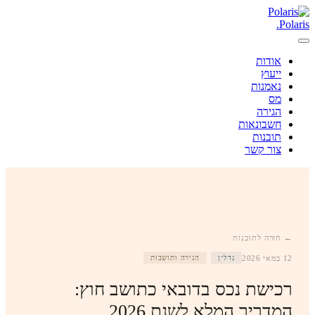
.
Polaris
אודות
ייעוץ
נאמנות
מס
הגירה
חשבונאות
תובנות
צור קשר
← חזרה לתובנות
12 במאי 2026
נדל״ן
הגירה ותושבות
רכישת נכס בדובאי כתושב חוץ:
המדריך המלא לשנת 2026