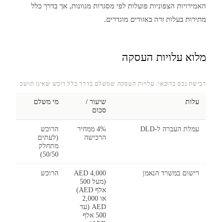
האמירויות הצפוניות פועלות לפי מסגרות מגוונות, אך בדרך כלל
מתירות בעלות זרה באזורים מוגדרים.
מלוא עלויות העסקה
רכישת נכס בדובאי: עלויות העסקה שמשלם בדרך כלל רוכש שאינו תושב
עלות
שיעור /
מי משלם
סכום
עמלת העברה ל-DLD
4% ממחיר
הרוכש
הרכישה
(לעתים
מתחלק
50/50)
רישום במשרד הנאמן
4,000 AED
הרוכש
(מעל 500
אלף AED)
או 2,000
AED (עד
500 אלף