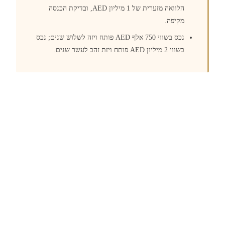
הלוואה מזערית של 1 מיליון AED, ובדיקת הכנסה
מקיפה.
נכס בשווי 750 אלף AED פותח ויזה לשלוש שנים; נכס
בשווי 2 מיליון AED פותח ויזת זהב לעשר שנים.
נקודת המבט של Polaris
Polaris מייעצת למשקיעים שאינם תושבים בנושא מבנה
רכישת הנדל״ן, החל מבחירת ישות הבעלות, דרך שילוב
הוויזה ותכנון המס, ועד ניהול הציות השוטף.
לתיאום ייעוץ →