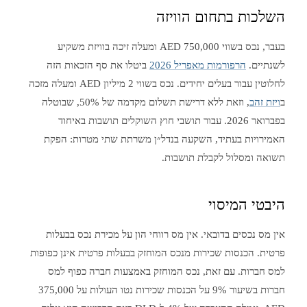
השלכות בתחום הוויזה
בעבר, נכס בשווי 750,000 AED ומעלה זיכה בוויזת משקיע
לשנתיים.
הרפורמות מאפריל 2026
ביטלו את סף הזכאות הזה
לחלוטין עבור בעלים יחידים. נכס בשווי 2 מיליון AED ומעלה מזכה
ב
ויזת זהב
, וזאת ללא דרישת תשלום מקדמה של 50%, שבוטלה
בפברואר 2026. עבור תושבי חוץ השוקלים תושבות באיחוד
האמירויות בעתיד, השקעה בנדל״ן משרתת שתי מטרות: הפקת
תשואה ומסלול לקבלת תושבות.
היבטי המיסוי
אין מס נכסים בדובאי. אין מס רווחי הון על מכירת נכס בבעלות
פרטית. הכנסות שכירות מנכס המוחזק בבעלות פרטית אינן כפופות
למס חברות. עם זאת, נכס המוחזק באמצעות חברה כפוף למס
חברות בשיעור 9% על הכנסות שכירות נטו העולות על 375,000