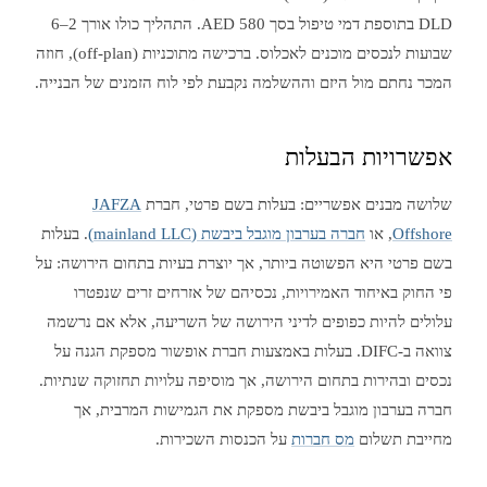
DLD בתוספת דמי טיפול בסך 580 AED. התהליך כולו אורך 2–6
שבועות לנכסים מוכנים לאכלוס. ברכישה מתוכניות (off-plan), חוזה
המכר נחתם מול היזם וההשלמה נקבעת לפי לוח הזמנים של הבנייה.
אפשרויות הבעלות
שלושה מבנים אפשריים: בעלות בשם פרטי, חברת
JAFZA
Offshore
, או
חברה בערבון מוגבל ביבשת (mainland LLC)
. בעלות
בשם פרטי היא הפשוטה ביותר, אך יוצרת בעיות בתחום הירושה: על
פי החוק באיחוד האמירויות, נכסיהם של אזרחים זרים שנפטרו
עלולים להיות כפופים לדיני הירושה של השריעה, אלא אם נרשמה
צוואה ב-DIFC. בעלות באמצעות חברת אופשור מספקת הגנה על
נכסים ובהירות בתחום הירושה, אך מוסיפה עלויות תחזוקה שנתיות.
חברה בערבון מוגבל ביבשת מספקת את הגמישות המרבית, אך
מחייבת תשלום
מס חברות
על הכנסות השכירות.