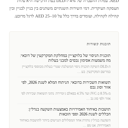
AED. עמלת ההעברה של 4% ל-DLD בעת הרכישה היא עלות
העסקה העיקרית. דמי השירות השנתיים משתנים בין בניין לבניין ובין
קהילה לקהילה, ועומדים בדרך כלל על 10–25 AED לרגל מרובע.
תובנות קשורות
תוכנית הניסוי של בלוקצ׳יין במחלקת המקרקעין של דובאי:
מה משמעות אסימון נכסים למבני בעלות
ה-DLD השיקה תוכנית ניסוי המשלבת שטרי בעלות מבוססי בלוקצ׳יין
במרשם המקרקעין. בע …
תשואות השכירות בדובאי: הניתוח המלא לשנת 2026, לפי
אזור וסוג נכס
מ-8.5% ב-JVC ועד 4.5% בפאלם ג׳ומיירה: נתוני תשואות שכירות לפי
אזור ולפי סוג נכ …
תושבות באיחוד האמירויות באמצעות השקעה בנדל״ן:
הכללים לשנת 2026 וספי הזכאות
השקעה בנדל״ן נותרת אחד המסלולים הנגישים ביותר לתושבות באיחוד
האמירויות. אנו מפ …