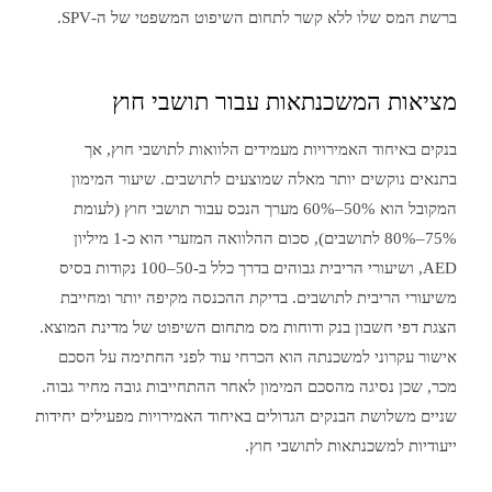
ברשת המס שלו ללא קשר לתחום השיפוט המשפטי של ה-SPV.
מציאות המשכנתאות עבור תושבי חוץ
בנקים באיחוד האמירויות מעמידים הלוואות לתושבי חוץ, אך
בתנאים נוקשים יותר מאלה שמוצעים לתושבים. שיעור המימון
המקובל הוא 50%–60% מערך הנכס עבור תושבי חוץ (לעומת
75%–80% לתושבים), סכום ההלוואה המזערי הוא כ-1 מיליון
AED, ושיעורי הריבית גבוהים בדרך כלל ב-50–100 נקודות בסיס
משיעורי הריבית לתושבים. בדיקת ההכנסה מקיפה יותר ומחייבת
הצגת דפי חשבון בנק ודוחות מס מתחום השיפוט של מדינת המוצא.
אישור עקרוני למשכנתה הוא הכרחי עוד לפני החתימה על הסכם
מכר, שכן נסיגה מהסכם המימון לאחר ההתחייבות גובה מחיר גבוה.
שניים משלושת הבנקים הגדולים באיחוד האמירויות מפעילים יחידות
ייעודיות למשכנתאות לתושבי חוץ.