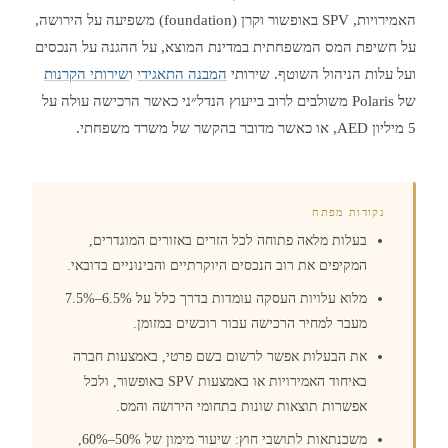
האמירויות, SPV באופשור וקרן (foundation) משפיעה על הירושה,
על חשיפת המס המשפחתית במדינת המוצא, על ההגנה על הנכסים
ועל עלות הניהול השוטף. שירותי
המבנה התאגידי
ו
שירותי הקרנות
של Polaris משולבים לרוב בייעוץ הנדל״ני כאשר הרכישה עולה על
5 מיליון AED, או כאשר מדובר בהקשר של משרד משפחתי.
נקודות מפתח
בעלות מלאה פתוחה לכל הזרים באזורים המוגדרים,
המקיפים את רוב הנכסים היוקרתיים והבינוניים בדובאי.
מלוא עלויות העסקה עומדות בדרך כלל על 6.5%–7.5%
מעבר למחיר הרכישה עבור רוכשים במזומן.
את הבעלות אפשר לרשום בשם פרטי, באמצעות חברה
באיחוד האמירויות או באמצעות SPV באופשור, ולכל
אפשרות תוצאות שונות בתחומי הירושה והמס.
משכנתאות לתושבי חוץ: שיעור מימון של 50%–60%,