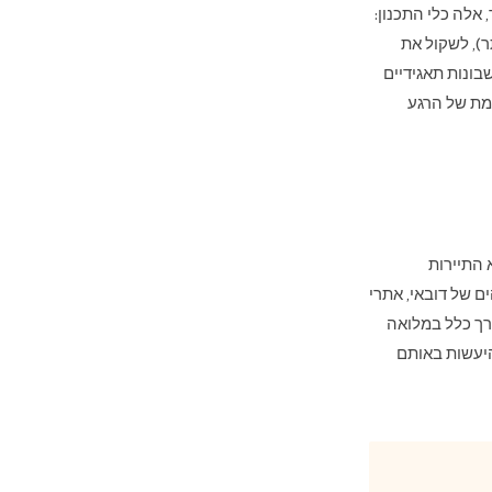
אלה כלי התכנון:
ותר), לשקול את
בחשבונות תאגידיים
מת של הרגע
 התיירות
ם של דובאי, אתרי
רך כלל במלואה
היעשות באותם