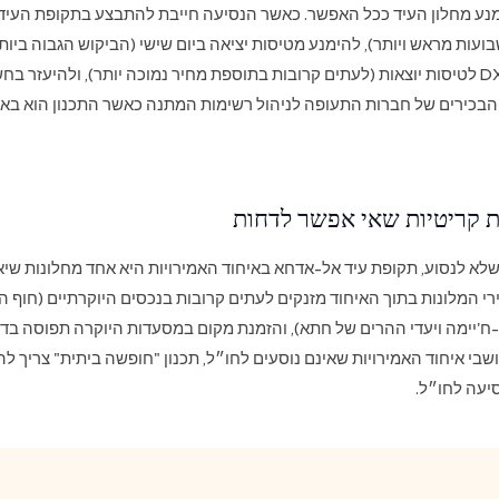
מנע מחלון העיד ככל האפשר. כאשר הנסיעה חייבת להתבצע בתקופת העיד, 
זמין מוקדם (8 שבועות מראש ויותר), להימנע מטיסות יציאה ביום שישי (הביקוש הגבוה בי
AUH כחלופה ל-DXB לטיסות יוצאות (לעתים קרובות בתוספת מחיר נמוכה יותר), ולהיעזר 
 הבכירים של חברות התעופה לניהול רשימות המתנה כאשר התכנון הוא בא
ת קריטיות שאי אפשר לדחות
לא לנסוע, תקופת עיד אל-אדחא באיחוד האמירויות היא אחד מחלונות שיא
י המלונות בתוך האיחוד מזנקים לעתים קרובות בנכסים היוקרתיים (חוף הי
ח'יימה ויעדי ההרים של חתא), והזמנת מקום במסעדות היוקרה תפוסה בד
בי איחוד האמירויות שאינם נוסעים לחו״ל, תכנון "חופשה ביתית" צריך ל
יעה לחו״ל.