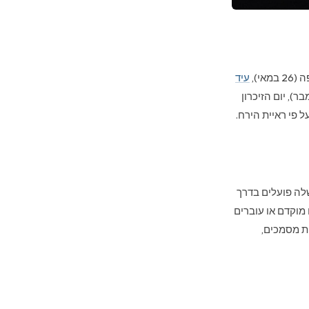
עיד
שנה ההג'רי (27 ביוני), יום הולדת הנביא (5 בספטמבר), יום הזיכרון
די הממשלה פועלים בדרך
וגרים מוקדם או עוברים
מות מסמכים,