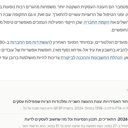
ספטמבר הם העונה העסקית השקטה יותר. משפחות מהגרים רבות נוסעות 
ט). זמני הטיפול של הרשויות עשויים להתארך. עם זאת, זו גם התקופה שבה
השלים את
הקמת החברה
, שכן היקפי הפעילות הנמוכים מאפשרים טיפול מ
חופשיים.
עדים רגולטוריים, ובמיוחד המועד האחרון
להגשת דוח מס החברות
 להביא בחשבון את עיד אל-אדחא (סוף מאי), חופשות אפשריות של עובדים
ן.
הנהלת החשבונות
ו
ההכנה לביקורת
צריכות להיות מושלמות ברובן עוד ל
וד האמירויות: עונת ההגשה השנייה ומלכודות הציות שמפילות עסקים
 כעת חובה על כל …
ד 31 במאי, החג הרשמי האר …