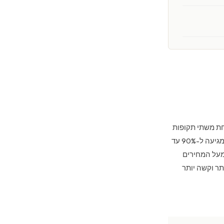
חת משתי תקופות
שיא הביקוש בשנה (לצד עיד אל-פיטר). תפוסת הטיסות היוצאות מנמלי התעופה DXB ו-AUH מגיעה ל-90% עד
קיבולת בעשרת הימים שסביב החג, ומחירי המלונות ביעדים מזנקים ב-30% עד 60% מעל המחירים
ר וקשה יותר