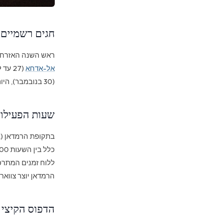
חגים רשמיים בש
ראש השנה האזרחית (1 בינואר), עיד אל-פיטר (בקירוב 30 במרץ עד 1 באפריל, 3 ימים), יום
אל-אדחא
(30 בנובמבר), היום הלאומי (2 עד 3 בדצמבר, יומיים). כל החגים האסלאמיים כפופים לאישור על פי ראיית הירח.
שעות הפעילו
ללוח זמנים המתרכ
הרמדאן יוצר צוואר
הדפוס הקיצי