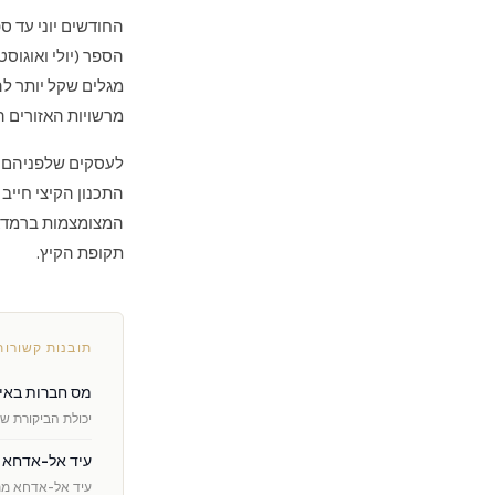
החודשים יוני עד 
הספר (יולי ואוגוס
מגלים שקל יותר ל
מרשויות האזורים ה
לעסקים שלפניהם מו
התכנון הקיצי חייב
המצומצמות ברמדא
תקופת הקיץ.
תובנות קשורות
מס חברות באיח
יכולת הביקורת של ה-FTA גדלה ב-135% במהלך 2024. ביקורת QFZP היא
עיד אל-אדחא 2026: התאריכים, תכנון הנסיעות וכל מה שחשוב לעסקים לדעת
עיד אל-אדחא מתחיל ב-27 במאי, ועמו חופשה בת שישה ימים ע