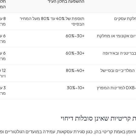
ההשפעה בחלון העיד
חלו
המו
תוספת של 40% עד 80% מעל המחיר
הבסיסי
מרא
מיום אקונומי או מחלקת
+30–60%
מרא
+30–60%
מרא
המלדיביים ובסיישל
+40–80%
2
ויות
ץ
+10–30%
מרא
 קריטיות שאינן סובלות דיחוי
זמן באמת קריטי בהן, כגון סגירת עסקאות, עמידה במועדים רגולטוריים ו