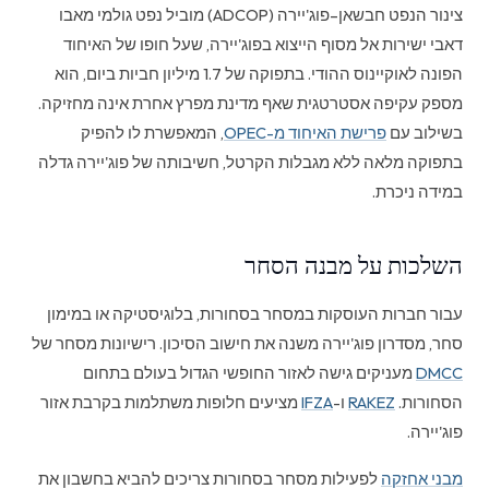
צינור הנפט חבשאן–פוג'יירה (ADCOP) מוביל נפט גולמי מאבו
דאבי ישירות אל מסוף הייצוא בפוג'יירה, שעל חופו של האיחוד
הפונה לאוקיינוס ההודי. בתפוקה של 1.7 מיליון חביות ביום, הוא
מספק עקיפה אסטרטגית שאף מדינת מפרץ אחרת אינה מחזיקה.
בשילוב עם
פרישת האיחוד מ-OPEC
, המאפשרת לו להפיק
בתפוקה מלאה ללא מגבלות הקרטל, חשיבותה של פוג'יירה גדלה
במידה ניכרת.
השלכות על מבנה הסחר
עבור חברות העוסקות במסחר בסחורות, בלוגיסטיקה או במימון
סחר, מסדרון פוג'יירה משנה את חישוב הסיכון. רישיונות מסחר של
DMCC
מעניקים גישה לאזור החופשי הגדול בעולם בתחום
הסחורות.
RAKEZ
ו-
IFZA
מציעים חלופות משתלמות בקרבת אזור
פוג'יירה.
מבני אחזקה
לפעילות מסחר בסחורות צריכים להביא בחשבון את