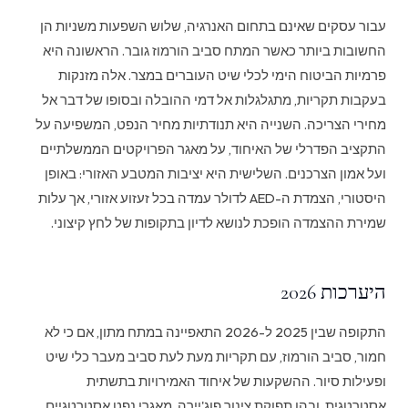
עבור עסקים שאינם בתחום האנרגיה, שלוש השפעות משניות הן
החשובות ביותר כאשר המתח סביב הורמוז גובר. הראשונה היא
פרמיות הביטוח הימי לכלי שיט העוברים במצר. אלה מזנקות
בעקבות תקריות, מתגלגלות אל דמי ההובלה ובסופו של דבר אל
מחירי הצריכה. השנייה היא תנודתיות מחיר הנפט, המשפיעה על
התקציב הפדרלי של האיחוד, על מאגר הפרויקטים הממשלתיים
ועל אמון הצרכנים. השלישית היא יציבות המטבע האזורי: באופן
היסטורי, הצמדת ה-AED לדולר עמדה בכל זעזוע אזורי, אך עלות
שמירת ההצמדה הופכת לנושא לדיון בתקופות של לחץ קיצוני.
היערכות 2026
התקופה שבין 2025 ל-2026 התאפיינה במתח מתון, אם כי לא
חמור, סביב הורמוז, עם תקריות מעת לעת סביב מעבר כלי שיט
ופעילות סיור. ההשקעות של איחוד האמירויות בתשתית
אסטרטגית, ובהן תפוקת צינור פוג'יירה, מאגרי נפט אסטרטגיים