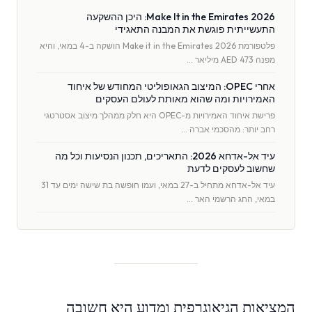
Make It in the Emirates 2026: היכן ההשקעה
התעשייתית פוגשת את המבנה התאגידי
פלטפורמת Make it in the Emirates 2026 הושקה ב-4 במאי, והיא
מפנה AED 473 מיליאר …
אחרי OPEC: המיצוב הגאופוליטי המחודש של איחוד
האמירויות ומה שהוא מאותת לעולם העסקים
פרישת איחוד האמירויות מ-OPEC היא חלק ממהלך מיצוב אסטרטגי
רחב יותר: מהסכמי אברה …
עיד אל-אדחא 2026: התאריכים, תכנון הנסיעות וכל מה
שחשוב לעסקים לדעת
עיד אל-אדחא מתחיל ב-27 במאי, ועמו חופשה בת שישה ימים עד 31
במאי, החג הרשמי האר …
המציאות הגיאוגרפית ומדוע היא חשובה