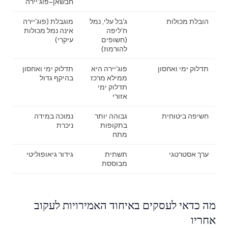
חבשאן–פוג'יירה
הובלת מכולות
ג'בל עלי, נמל
מוגבלת (פוג'יירה
ח'ליפה
אינה נמל מכולות
(חשופים
עיקרי)
להורמוז)
תדלוק ימי ואחסון
פוג'יירה היא
תדלוק ימי ואחסון
ממילא מרכז
בהיקף גדול
תדלוק ימי
אזורי
חשיפה ביטוחית
גבוהה יותר
נמוכה במידה
בתקופות
ניכרת
מתח
ערך אסטרטגי
תשתית
גידור גיאופוליטי
מבוססת
מה כדאי לעסקים באיחוד האמירויות לעקוב
אחריו