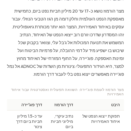
מצר הורמוז נושא כ-17 עד 20 מיליון חביות נפט ביום, כחמישית
מאספקת הנפט העולמית וחלק דומה מן הגז הטבעי הנוזלי. עבור
עסקים באיחוד האמירויות, המצר הוא יותר מכותרת גיאופוליטית.
זהו המסדרון שדרכו זורם רוב ייצוא הנפט של האיחוד, הנתיב
המשמש את תנועת המכולות אל ג'בל עלי, וצוואר בקבוק שכל
שיבוש בו ישפיע מיד על דמי ההובלה, על פרמיות הביטוח ועל
זמינות האספקה. פוג'יירה, על החוף המזרחי של האיחוד מחוץ
למצר, היא הגידור התפעולי: צינורות מן השדות של ADNOC אל נמל
פוג'יירה מאפשרים ייצוא נפט בלי לעבור דרך הורמוז.
מצר הורמוז לעומת פוג'יירה: השוואה תפעולית ואסטרטגית עבור איחוד
האמירויות
היבט
דרך הורמוז
דרך פוג'יירה
תפוקת ייצוא הנפט של
נתיב עיקרי,
עד כ-1.5 מיליון
איחוד האמירויות
מיליוני חביות
חביות ביום דרך
ביום
צינור