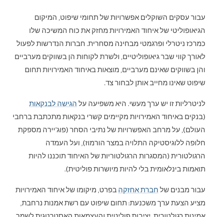
עבור עסקים השוקלים אפשרויות של תחומי שיפוט, המיקום
הגיאופוליטי של איחוד האמירויות מחזק את כוח המשיכה שלו
כמרכז ניטרלי ופרגמטי מבחינה מסחרית. חברות הנדרשות לפעול
לאורך קווי שבר גיאופוליטיים, ולשרת לקוחות הן בשווקים מערביים
והן בשווקים שאינם מערביים, מוצאות באיחוד האמירויות תחום
שיפוט שאינו מחייב אותן לבחור צד.
לניטרליות זו יש ערך מעשי. היא משפיעה על
הגישה לבנקאות
(בנקים באיחוד האמירויות מקיימים קשרי בנקאות מתכתבת ברחבי
העולם), על מרחב האפשרויות של נתיבי הסחר (פוג'יירה מספקת
חלופה ללוגיסטיקה התלויה במצר הורמוז), ועל העמדה
הרגולטורית (המסגרות הרגולטוריות של האיחוד תוכננו להיות
תואמות בינלאומית בלי להיות מיושרות פוליטית).
עבור מבנים של
חברת אחזקה
בפרט, מיקומו של איחוד האמירויות
מציע הצעת ערך משכנעת: תחום שיפוט עם רשת אמנות נרחבת,
אמינות רגולטורית, יציבות פוליטית והעצמאות האסטרטגית לשמר