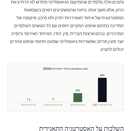
נתונים אלה מלמדים שהמיקום הגיאופוליטי מחדש לא הרתיע את
ההון, אלא משך אותו. נראה שהמשקיעים רואים בעצמאות
האסטרטגית של איחוד האמירויות יתרון ולא סיכון. מיקומה של
המדינה כתחום שיפוט המקיים יחסים עם כל הגושים העולמיים
המרכזיים, ובהם ארצות הברית, סין, הודו, האיחוד האירופי ורוסיה,
יוצר מעין מרחב אפשרויות גיאופוליטי שמעט תחומי שיפוט אחרים
יכולים להציע.
אמון המשקיעים באיחוד האמירויות (2026)
680
250
5
1.4
נדל״ן (מיליארדי AED)
ויזות זהב (אלפים)
צמיחת תוצר באחוזים
חברות (מיליונים)
קר Polaris
השלכות על האסטרטגיה התאגידית