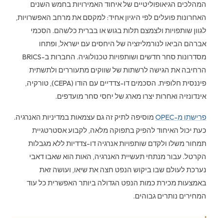
המהלכים הגיאופוליטיים של איחוד האמירויות בחמש השנים
האחרונות פועלים לפי היגיון אחיד: למקסם את מרחב האפשרויות,
לגוון שותפויות ולצמצם תלות בגוש או בברית כלשהם. הסכמי
אברהם הביאו לנורמליזציה של היחסים עם ישראל, ופתחו
מסדרונות סחר חדשים ושותפויות טכנולוגיה. החברות ב-BRICS
הרחיבה את הגישה לרשתות של שווקים מתעוררים ולתשתית
פיננסית חלופית. הסכמים דו-צדדיים עם הודו (CEPA), טורקיה,
אינדונזיה ואחרות יצרו מארג של יחסי סחר מועדפים.
פרישתו מ-OPEC
מוסיפה לתיק זה גם עצמאות במדיניות האנרגיה.
כעת יכול האיחוד להפיק בתפוקה מלאה, לקבוע אסטרטגיית
תמחור משלו ולקדם שותפויות אנרגיה דו-צדדיות ללא מגבלות
הקרטל. עבור מנתחי תעשיית האנרגיה, האות הוא שאבו דאבי
נערכת לעולם שבו ביקוש הנפט חצה את שיאו, ועושה זאת
באמצעות מכירת כמות הנפט הגדולה ביותר האפשרית כל עוד
המחירים נותרים גבוהים.