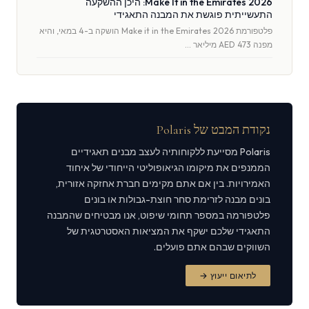
Make It in the Emirates 2026: היכן ההשקעה
התעשייתית פוגשת את המבנה התאגידי
פלטפורמת Make it in the Emirates 2026 הושקה ב-4 במאי, והיא
מפנה AED 473 מיליאר …
נקודת המבט של Polaris
Polaris מסייעת ללקוחותיה לעצב מבנים תאגידיים
הממנפים את מיקומו הגיאופוליטי הייחודי של איחוד
האמירויות. בין אם אתם מקימים חברת אחזקה אזורית,
בונים מבנה לזרימת סחר חוצת-גבולות או בונים
פלטפורמה במספר תחומי שיפוט, אנו מבטיחים שהמבנה
התאגידי שלכם ישקף את המציאות האסטרטגית של
השווקים שבהם אתם פועלים.
לתיאום ייעוץ →