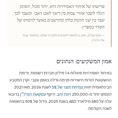
פרישתו של איחוד האמירויות היא, יותר מכול, הסימן
הגלוי לשבר אזורי עמוק בין ריאד לאבו דאבי, ומעבר לכך,
שבר בין שני חזונות בלתי מתיישבים באשר לדמותו של
הסדר במפרץ.
— אנס עבדון, יועץ בינלאומי לאנרגיה ולענייני עולם, במאמר עבור
אל-ג'זירה
אמון המשקיעים: הנתונים
באיחוד האמירויות פועלות 1.4 מיליון חברות רשומות. זרימת
ההשקעות הזרות הישירות פנימה גדלה באופן עקבי, וקרן המטבע
הבינלאומית חוזה
צמיחת תוצר של 5%
לשנת 2026. מאז 2021
הונפקו יותר מ-250,000
ויזות זהב
. היקף
עסקאות הנדל״ן
בדובאי
עלה על 680 מיליארד AED בשנת 2025, גידול של 30% בהשוואה
לשנה הקודמת.