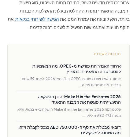
עבור נכנסים חדשים לשוק, בחירת תחום השיפוט, סוג הישות
והמבנה התאגידי נותרת ההחלטה בעלת ההשלכות הכבדות
ביותר. היא קובעת את עמדת המס, את
הגישה לשירותי בנקאות
, את
היקף הוויזות ואת גמישות הפעילות לשנים רבות קדימה.
תובנות קשורות
איחוד האמירויות פורשת מ-OPEC: מה המשמעות
לאסטרטגיה התאגידית במפרץ
איחוד האמירויות פרשה מ-OPEC ב-1 במאי 2026, לאחר 59 שנות
חברות. אנו מנתחים את ה …
Make It in the Emirates 2026: היכן ההשקעה
התעשייתית פוגשת את המבנה התאגידי
פלטפורמת Make it in the Emirates 2026 הושקה ב-4 במאי, והיא
מפנה AED 473 מיליאר …
דובאי מבטלת את סף ה-AED 750,000 בנכס לקבלת ויזה:
מה משתנה למשקיעים