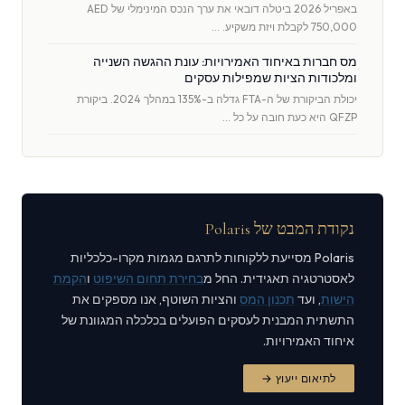
באפריל 2026 ביטלה דובאי את ערך הנכס המינימלי של AED
750,000 לקבלת ויזת משקיע. …
מס חברות באיחוד האמירויות: עונת ההגשה השנייה
ומלכודות הציות שמפילות עסקים
יכולת הביקורת של ה-FTA גדלה ב-135% במהלך 2024. ביקורת
QFZP היא כעת חובה על כל …
נקודת המבט של Polaris
Polaris מסייעת ללקוחות לתרגם מגמות מקרו-כלכליות
לאסטרטגיה תאגידית. החל מ
בחירת תחום השיפוט
ו
הקמת
הישות
, ועד
תכנון המס
והציות השוטף, אנו מספקים את
התשתית המבנית לעסקים הפועלים בכלכלה המגוונת של
איחוד האמירויות.
לתיאום ייעוץ →