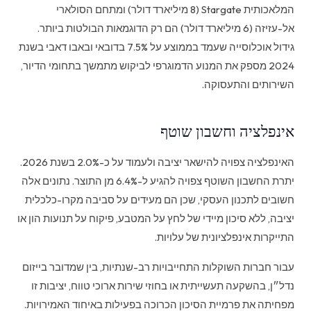
המלאכותית Stargate (8 מיליארד דולר) ומתחם הסולארי
אל-עזיזה (6 מיליארד דולר) הם רק הדוגמאות הבולטות ביותר.
גידול אוכלוסייה שעמד בממוצע על 7.5% בדובאי ובאבו דאבי בשנת
2024 מספק את המנוע הדמוגרפי לביקוש מתמשך בתחומי הדיור,
השירותים והתעסוקה.
אינפלציה וחשבון שוטף
האינפלציה צפויה להישאר יציבה ולעמוד על כ-2.0% בשנת 2026.
יתרת החשבון השוטף צפויה להגיע ל-6.4% מן התוצר. נתונים אלה
חשובים לתכנון העסקי, שכן הם מעידים על סביבה מקרו-כלכלית
יציבה, ללא סיכון מיידי של לחץ על המטבע, פיקוח על תנועות הון או
התייקרות אינפלציונית של עלויות.
עבור חברות השוקלות התחייבויות רב-שנתיות, בין שמדובר בייזום
נדל״ן, בהשקעה תעשייתית או בחוזי שירות ארוכי טווח, יציבות זו
מפחיתה את פרמיית הסיכון הכרוכה בפעילות באיחוד האמירויות.