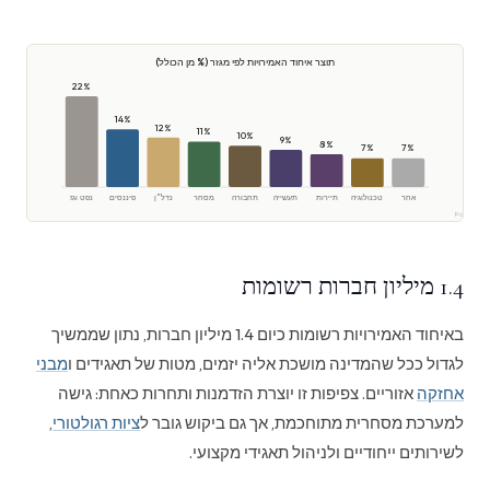
תוצר איחוד האמירויות לפי מגזר (% מן הכולל)
22%
14%
12%
11%
10%
9%
8%
7%
7%
אחר
טכנולוגיה
תיירות
תעשייה
תחבורה
מסחר
נדל״ן
פיננסים
נפט וגז
קר Polaris
1.4 מיליון חברות רשומות
באיחוד האמירויות רשומות כיום 1.4 מיליון חברות, נתון שממשיך
לגדול ככל שהמדינה מושכת אליה יזמים, מטות של תאגידים ו
מבני
אחזקה
אזוריים. צפיפות זו יוצרת הזדמנות ותחרות כאחת: גישה
למערכת מסחרית מתוחכמת, אך גם ביקוש גובר ל
ציות רגולטורי
,
לשירותים ייחודיים ולניהול תאגידי מקצועי.