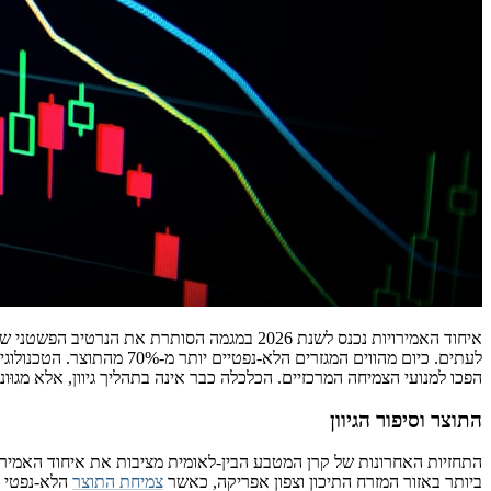
איחוד האמירויות נכנס לשנת 2026 במגמה הסותרת את ה
לעתים. כיום מהווים המגזרים הלא
הפכו למנועי הצמיחה המרכזיים. הכלכלה כבר אינה בתהליך גיוון, אלא מגוּונ
התוצר וסיפור הגיוון
התחזיות האחרונות של קרן המטבע הבין-לאומית מציבות את איחוד האמירו
ביותר באזור המזרח התיכון וצפון אפריקה, כאשר
צמיחת התוצר
הלא-נפטי ע