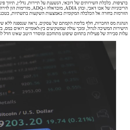
ברציפות. כלכלת השירותים של דובאי, הנשענת על תיירות, נדל״ן, תיווך 
הריבוניות של אבו דאבי, ובהן DIA
הזורמות בחזרה אל הכלכלה המקומית באמצעות השקעות בתשתיות, בטכנולוג
הנהגת מס החברות, חלף בלימת הקמתם של עסקים, נראה שנספגה ללא שי
עלות סבירה של פעילות בתחום שיפוט מתוחכם ומוסדר היטב שאינו חדל ל