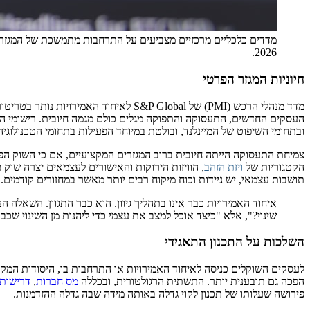
מדדים כלכליים מרכזיים מצביעים על התרחבות מתמשכת של המגזר 
2026.
חיוניות המגזר הפרטי
מדד מנהלי הרכש (PMI) של S&P Global לאיחוד
העסקים החדשים, התעסוקה והתפוקה מגלים כולם מגמה חיובית. רישומי ה
ובתחומי השיפוט של המיינלנד, ובולטת במיוחד הפעילות בתחומי הטכנולוגי
צמיחת התעסוקה הייתה חיובית ברוב המגזרים המקצועיים, אם כי השוק הפ
הקטגוריות של
ויזת הזהב
, הוויזות הירוקות והאישורים לעצמאים יצרה שוק 
תושבות עצמאי, יש ניידות וכוח מיקוח רבים יותר מאשר במחזורים קודמים.
איחוד האמירויות כבר אינו בתהליך גיוון. הוא כבר התגוון. השאלה 
שינוי?", אלא "כיצד אוכל למצב את עצמי כדי ליהנות מן השינוי שכ
השלכות על התכנון התאגידי
לעסקים השוקלים כניסה לאיחוד האמירויות או התרחבות בו, היסודות המקרו
הפכה גם תובענית יותר. התשתית הרגולטורית, ובכללה
מס חברות
,
דרישות 
פירושה שעלותו של תכנון לקוי גדלה באותה מידה שבה גדלה ההזדמנות.