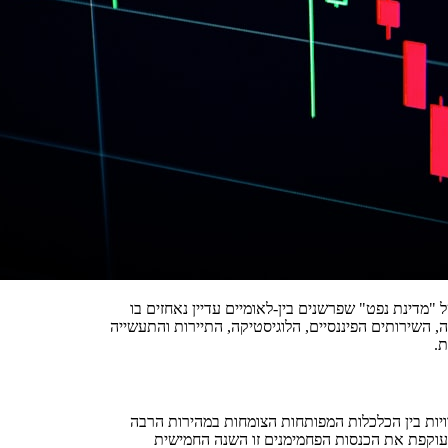
נרטיב הפשטני של "מדינת נפט" שפרשנים בין-לאומיים עדיין נאחזים בו
-נפטיים יותר מ-70% מהתוצר. הטכנולוגיה, השירותים הפיננסיים, הלוגיסטיקה, התיירות והתעשייה
ת.
יות בין הכלכלות המפותחות הצומחות במהירות הרבה
וקפת את הכנסות הפחמימנים זו השנה החמישית