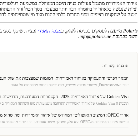
איחוד האמירויות מתגמל פעילות בנויה היטב המנוהלת במשמעת רגולטורית.
וציות שנעשה כלאחר יד בחומרה רבה יותר מבעבר. בסך הכול זוהי התפתחו
ומגנה על שחקנים רציניים מפני תחרות בלתי הוגנת מצד מי שמתייחסים לחוב
Polaris מייעצת לעסקים בכניסה לשוק, ב
מבנה תאגידי
ובציות שוטף בסביבה
קשר בכתובת info@polaris.ae.
תובנות קשורות
המגזר הפרטי והתעסוקה באיחוד האמירויות: המגמות שמעצבות את שוק העבודה 
יעדי ה-Emiratisation, אישורי עבודה גמישים, ויזות ירוקות והגנות מתפתחות על העוב …
Golden Visa של איחוד האמירויות 2025: הקטגוריות המעודכנות, הדרישות והשיקולים האסטרטגיים
תוכנית ה-Golden Visa של איחוד האמירויות התרחבה משמעותית מאז השקתה המקורית ב-20 …
אחרי OPEC: המיצוב הגאופוליטי המחודש של איחוד האמירויות ומה שהוא מאותת לעולם העסקים
פרישת איחוד האמירויות מ-OPEC היא חלק ממהלך מיצוב אסטרטגי רחב יותר: מהסכמי אברה …