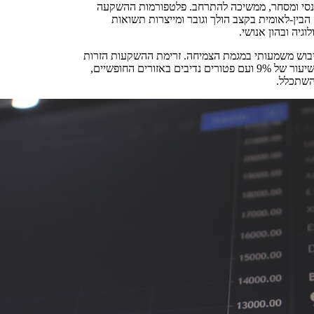
פיננסי ומסחר, ממשיכה להתרחב. פלטפורמות ההשקעה
A, מובדאלה ו-ADQ, מזרימות הון לזירה הבין-לאומית בקצב הולך וגובר ומייצרות תשואות
יה ובהון אנושי.
בוש משמעותי במגמת הצמיחה. זרימת ההשקעות הזרות
הישירות המשיכה לגדול, ומכך עולה שמשקיעים בין-לאומיים רואים במס, בשיעור של 9% ועם פטורים נדיבים באזורים החופשיים,
השתכלל.