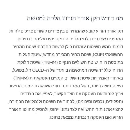
מה דורש תקן אורך הזרוע הלכה למעשה
תקן אורך הזרוע קובע שהמחירים בין צדדים קשורים צריכים להיות
המחירים שצדדים בלתי תלויים היו מסכימים עליהם בנסיבות
דומות. חמש השיטות עומדות כולן לרשות החברה: שיטת המחיר
ההשוואתי (CUP), שיטת מחיר המכירה מחדש, שיטת העלות
בתוספת רווח, שיטת השוליים הנקיים (TNMM) ושיטת חלוקת
הרווח. כלל "השיטה המתאימה ביותר" של ה-OECD חל. בפועל,
באיחוד האמירויות שיטת השוליים הנקיים העסקאתית (TNMM)
היא הנפוצה ביותר, בשל המחסור בנתוני השוואה פנימיים. התיעוד
צריך לזהות את העסקה עם הצד הקשור, לאפיין את הצדדים
(תפקידים, נכסים וסיכונים), לבחור את השיטה ולנמק את הבחירה,
להציג את ניתוח ההשוואה לצד נתוני ייחוס, ולהסיק מהו טווח אורך
הזרוע ואם העסקה הנבחנת נמצאת בתוכו.