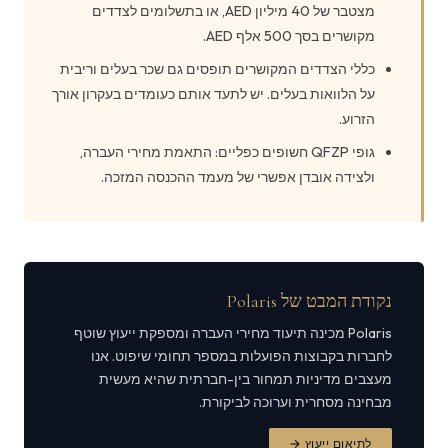
מצטבר של 40 מיליון AED, או בתשלומים לצדדים
מקושרים בסך 500 אלף AED.
כללי הצדדים המקושרים תופסים גם שכר בעלים וריבית
על הלוואות בעלים. יש לתעד אותם כעומדים בעקרון אורך
הזרוע.
גופי QFZP חשופים כפליים: התאמת מחירי העברה,
ולצידה אובדן אפשרי של מעמד ההכנסה המזכה.
נקודת המבט של Polaris
Polaris מכינה תיעוד מחירי העברה ומספקת ייעוץ שוטף
לחברות בקבוצות הפועלות במספר תחומי שיפוט. אנו
מעצבים מדיניות תמחור בין-חברתית שהיא מעשית
מבחינה מסחרית וערוכה לביקורת.
לתיאום ייעוץ →