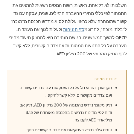
השלכות ולא רק אחת. ראשית, רשות המסים רשאית להתאים את
התמחור לפי כללי מחירי ההעברה הרגילים. שנית, עסקה עם צד
קשור שתומחרה שלא כראוי עלולה לסווג מחדש הכנסה מ"מזכה"
ל"בלתי מזכה", לחרוג מ
סף הזניחות
ולעלות לגוף את מעמד ה-
QFZP למשך חמש שנים. הגישה הזהירה היא להחזיק תיעוד מחירי
העברה על כל התנועות המהותיות עם צדדים קשורים, ללא קשר
לסף התיק המקומי של 200 מיליון AED.
נקודות מפתח
תקן אורך הזרוע חל על כל העסקאות עם צדדים קשורים
ועם צדדים מקושרים, ללא קשר להיקפן.
תיק מקומי נדרש בהכנסה של 200 מיליון AED; תיק אב
ודוח לפי מדינות נדרשים בהכנסה מאוחדת של 3.15
מיליארד AED לקבוצה.
טופס גילוי נדרש בעסקאות עם צדדים קשורים בסך