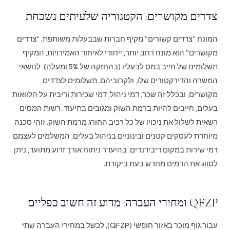
צדדים מקושרים: הקטגוריה שלעיתים נשכחת
המונח "צדדים קשורים" מקיף חברות שבבעלות משותפת. "צדדים
מקושרים" הוא מונח רחב יותר, ייחודי לאיחוד האמירויות, המקיף
תשלומים של חייב במס לבעליו (בהחזקה של 5% ומעלה), לנושאי
המשרה והדירקטורים שלו, ולקרוביהם. תשלומים לצדדים
מקושרים, ובכלל זה שכר, דמי ניהול, דמי שכירות וריבית על הלוואות
בעלים, חייבים להיות ברמת השוק ומגובים בתיעוד. רשות המסים
רשאית לשלול את ניכויו של כל רכיב החורג מרמת השוק. זוהי סכנה
מיוחדת לעסקים קטנים ובינוניים בניהול בעלים, המשלמים לעצמם
דמי שירות במקום דיבידנדים. בהיעדר ניתוח אורך זרוע מתועד, ניתן
לסווג את הדמים מחדש בעת ביקורת.
QFZP ומחירי העברה: מדוע זה חשוב כפליים
עבור גוף מוכר באזור חופשי (QFZP), לכשל במחירי העברה שתי