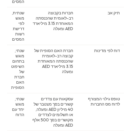
המסים
תיק אב
חברות בקבוצה
שנתית,
רב-לאומית שהכנסתה
מוגש
המאוחדת 3.15 מיליארד
לפי
AED ומעלה
דרישת
רשות
המסים
דוח לפי מדינות
חברת האם הסופית של
שנתי,
קבוצה רב-לאומית
מוגש
שהכנסתה המאוחדת
בתחום
3.15 מיליארד AED
השיפוט
ומעלה
של
חברת
האם
הסופית
טופס גילוי המצורף
עסקאות עם צדדים
שנתי,
לדוח מס החברות
קשורים בסך מצטבר של
מוגש
40 מיליון AED ומעלה,
יחד עם
או תשלומים לצדדים
הדוח
מקושרים בסך 500 אלף
AED ומעלה