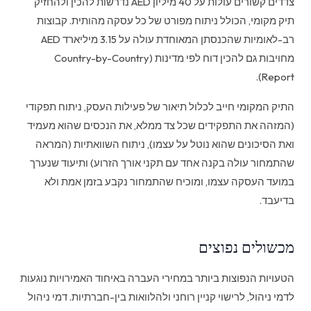
צדדים קשורים עולות על 40 מיליון AED נדרשות להכין ולהחזיק
תיק מקומי, הכולל ניתוח מפורט של כל עסקה מהותית. קבוצות
רב-לאומיות שהכנסתן המאוחדת עולה על 3.15 מיליארד AED
מחויבות גם להכין דוח לפי מדינות (Country-by-Country
Report).
התיק המקומי חייב לכלול תיאור של פעילות העסק, ניתוח תפקודי
(המזהה את התפקידים שכל צד ממלא, את הנכסים שהוא מעמיד
ואת הסיכונים שהוא נוטל על עצמו), ניתוח השוואתיות (המראה
שהתמחור עולה בקנה אחד עם תקני אורך הזרוע) ותיעוד שנערך
במועד העסקה עצמו, ומוכיח שהתמחור נקבע בזמן אמת ולא
בדיעבד.
מכשולים נפוצים
הטעויות הנפוצות ביותר במחירי העברה באיחוד האמירויות נוגעות
לדמי ניהול, לרישוי קניין רוחני ולהלוואות בין-חברתיות. דמי ניהול