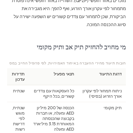
מוכרים באזור חופשי (QFZP). השהייה באזור חופשי אינה פוטרת
מתמחור לפי עקרון אורך הזרוע, ואף להפך: היא מגבירה את
הביקורת, שכן לתמחור עם צדדים קשורים יש השפעה ישירה על
סיווג ההכנסה המזכה.
מי מחויב להחזיק תיק אב ותיק מקומי
חובות תיעוד מחירי ההעברה באיחוד האמירויות, לפי פרופיל החייב במס
דרגת התיעוד
תנאי מפעיל
תדירות
עדכון
ניתוח תמחור לפי עקרון
כל העסקאות עם צדדים
שנתית
אורך הזרוע (בסיסי)
קשורים, בכל היקף
תיק מקומי
הכנסה של 200 מיליון
שנתית,
AED ומעלה, או חברות
מוגש
בקבוצה שהכנסתה
לפי
המאוחדת 3.15 מיליארד
דרישת
AED ומעלה
רשות