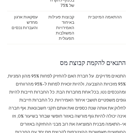
של 75%
ההתאמה המיטבית
קבוצות פעילות
עסקאות ארגון
באיחוד
מחדש
האמירויות
והעברות נכסים
המשולבות
תפעולית
התנאים להקמת קבוצת מס
התנאים מדויקים. על חברת האם להחזיק לפחות 95% מהון המניות,
95% מזכויות ההצבעה, ולהיות זכאית לפחות ל-95% מהרווחים
ומהנכסים נטו, בכל אחת מחברות הבת. כל החברות חייבות להיות
גופים משפטיים תושבי איחוד האמירויות. כל החברות חייבות
לחלוק את אותה שנת כספים ואת אותם תקני חשבונאות. אף חברה
אינה יכולה להיות גוף מורשה באזור חופשי שבחר בשיעור 0%, וזו
אי-התאמה מבנית המוציאה את רוב מבני ההחזקה באזורים
החופשיים מאפשרות ההצטרפות לקבוצת מס יחד עם החברות