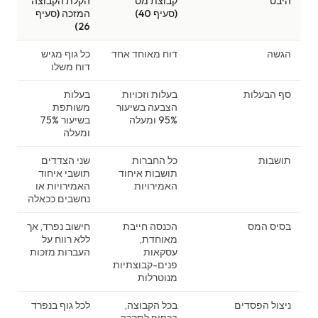
היבט
קבוצת מס
הקלת הקבוצה
(סעיף 40)
המזכה (סעיף
26)
הגשה
דוח מאוחד אחד
כל גוף מגיש
דוח משלו
סף הבעלות
בעלות וזכויות
בעלות
הצבעה בשיעור
משותפת
95% ומעלה
בשיעור 75%
ומעלה
תושבות
כל החברות
שני הצדדים
תושבות איחוד
תושבי איחוד
האמירויות
האמירויות או
נחשבים ככאלה
בסיס המס
הכנסה חייבת
חישוב נפרד, אך
מאוחדת,
ללא רווח על
עסקאות
העברות מזכות
פנים-קבוצתיות
מנוטרלות
ניצול הפסדים
בכל הקבוצה,
לכל גוף בנפרד
בכפוף לתקרה