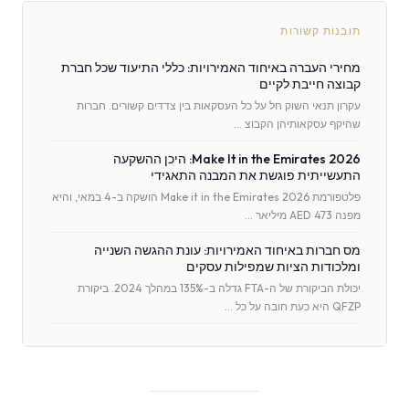
תובנות קשורות
מחירי העברה באיחוד האמירויות: כללי התיעוד שכל חברת
קבוצה חייבת לקיים
עקרון תנאי השוק חל על כל העסקאות בין צדדים קשורים. חברות
שהיקף עסקאותיהן הקבוצ …
Make It in the Emirates 2026: היכן ההשקעה
התעשייתית פוגשת את המבנה התאגידי
פלטפורמת Make it in the Emirates 2026 הושקה ב-4 במאי, והיא
מפנה AED 473 מיליאר …
מס חברות באיחוד האמירויות: עונת ההגשה השנייה
ומלכודות הציות שמפילות עסקים
יכולת הביקורת של ה-FTA גדלה ב-135% במהלך 2024. ביקורת
QFZP היא כעת חובה על כל …