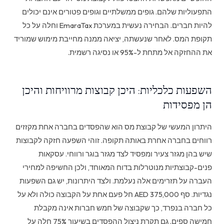
התפעוליות שלהם. גופים ממשלתיים וגופים פטורים אינם יכולים
להיות חברים. הבחירה נעשית במערכת EmaraTax וחלה על כל
תקופת המס. לאחר שנעשתה, יציאה ממנה מחייבת מימוש שמוריד
את ההחזקה אל מתחת ל-95% או נסיגה רשמית.
השפעות כלכליות: היכן קבוצות מרוויחות והיכן
הן מפסידות
היתרון המעשי של קבוצת מס הוא שהפסדים בחברה אחת מקזזים
רווחים בחברה אחרת באותה תקופה. זוהי השפעה חזקה לקבוצות
שיש בהן מגזר צעיר ומפסיד לצד מגזר בוגר ורווחי. עסקאות
פנים-קבוצתיות מנוטרלות בדוח המאוחד, ולכן החשיפה למחירי
העברה על תזרימים אלה נעלמת. ולצד היתרונות, יש גם השפעות
נגדיות. סף 375,000 AED חל פעם אחת על הקבוצה כולה ולא על
כל חברה בנפרד, כך שקבוצה של חמש חברות אינה מקבלת
חמישה ספים. גם תקרת ניצול ההפסדים בשיעור 75% חלה על