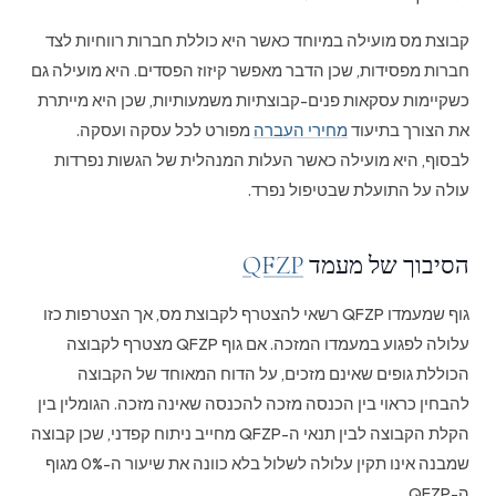
קבוצת מס מועילה במיוחד כאשר היא כוללת חברות רווחיות לצד
חברות מפסידות, שכן הדבר מאפשר קיזוז הפסדים. היא מועילה גם
כשקיימות עסקאות פנים-קבוצתיות משמעותיות, שכן היא מייתרת
את הצורך בתיעוד
מחירי העברה
מפורט לכל עסקה ועסקה.
לבסוף, היא מועילה כאשר העלות המנהלית של הגשות נפרדות
עולה על התועלת שבטיפול נפרד.
הסיבוך של מעמד
QFZP
גוף שמעמדו QFZP רשאי להצטרף לקבוצת מס, אך הצטרפות כזו
עלולה לפגוע במעמדו המזכה. אם גוף QFZP מצטרף לקבוצה
הכוללת גופים שאינם מזכים, על הדוח המאוחד של הקבוצה
להבחין כראוי בין הכנסה מזכה להכנסה שאינה מזכה. הגומלין בין
הקלת הקבוצה לבין תנאי ה-QFZP מחייב ניתוח קפדני, שכן קבוצה
שמבנה אינו תקין עלולה לשלול בלא כוונה את שיעור ה-0% מגוף
ה-QFZP.