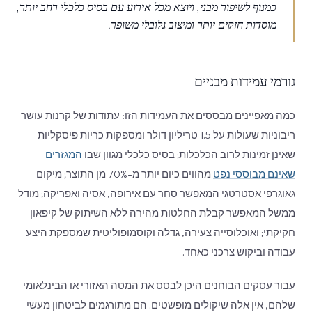
כמנוף לשיפור מבני, ויוצא מכל אירוע עם בסיס כלכלי רחב יותר,
מוסדות חזקים יותר ומיצוב גלובלי משופר.
גורמי עמידות מבניים
כמה מאפיינים מבססים את העמידות הזו: עתודות של קרנות עושר
ריבוניות שעולות על 1.5 טריליון דולר ומספקות כריות פיסקליות
שאינן זמינות לרוב הכלכלות; בסיס כלכלי מגוון שבו
המגזרים
שאינם מבוססי נפט
מהווים כיום יותר מ-70% מן התוצר; מיקום
גאוגרפי אסטרטגי המאפשר סחר עם אירופה, אסיה ואפריקה; מודל
ממשל המאפשר קבלת החלטות מהירה ללא השיתוק של קיפאון
חקיקתי; ואוכלוסייה צעירה, גדלה וקוסמופוליטית שמספקת היצע
עבודה וביקוש צרכני כאחד.
עבור עסקים הבוחנים היכן לבסס את המטה האזורי או הבינלאומי
שלהם, אין אלה שיקולים מופשטים. הם מתורגמים לביטחון מעשי