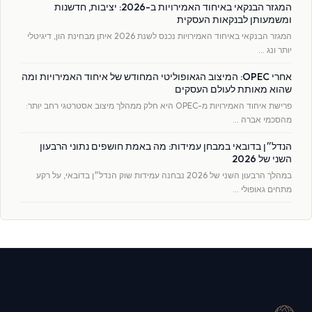
המגזר הבנקאי באיחוד האמירויות ב-2026: יציבות, חדשנות
ומשמעותן לבנקאות העסקית
המגזר הבנקאי באיחוד האמירויות נכנס לשנת 2026 איתן מבחינת הון, דיגיטלי
יותר ונג …
אחרי OPEC: המיצוב הגאופוליטי המחודש של איחוד האמירויות ומה
שהוא מאותת לעולם העסקים
פרישת איחוד האמירויות מ-OPEC היא חלק ממהלך מיצוב אסטרטגי רחב יותר:
מהסכמי אברה …
הנדל״ן בדובאי במבחן עמידות: מה באמת חושפים נתוני הרבעון
השני של 2026
במהלך הרבעון השני של 2026 נבחנה עמידות שוק הנדל״ן בדובאי, על רקע
מתחים גאופולי …