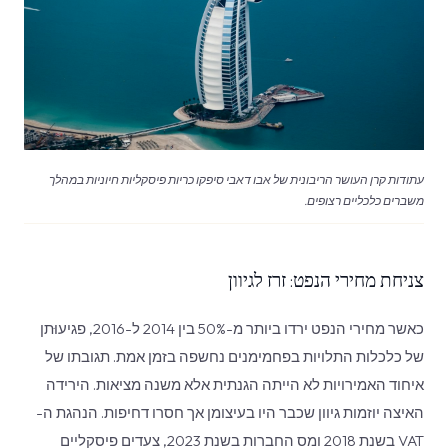
עתודות קרן העושר הריבונית של אבו דאבי סיפקו כריות פיסקליות חיוניות במהלך
משברים כלכליים רצופים.
צניחת מחירי הנפט: זרז לגיוון
כאשר מחירי הנפט ירדו ביותר מ-50% בין 2014 ל-2016, פגיעוּתן
של כלכלות התלויות בפחמימנים נחשפה בזמן אמת. תגובתו של
איחוד האמירויות לא הייתה הגנתית אלא משנה מציאות. הירידה
האיצה יוזמות גיוון שכבר היו בעיצומן אך חסרו דחיפות. הנהגת ה-
VAT בשנת 2018 ומס החברות בשנת 2023, צעדים פיסקליים