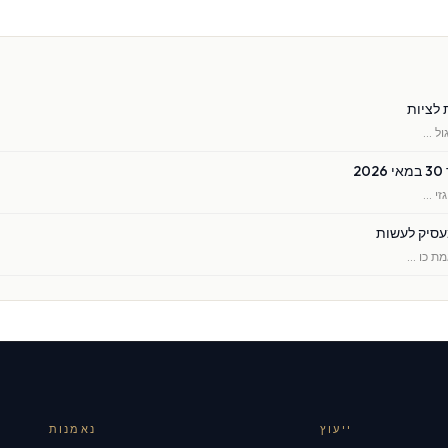
 לציות
ול …
ייעוץ
נאמנות