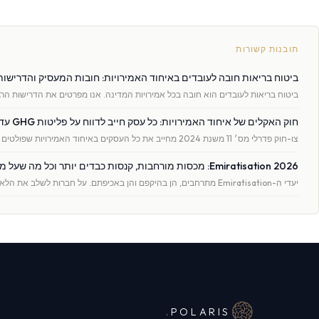
תובנות קשורות
ביטוח בריאות חובה לעובדים באיחוד האמירויות: חובות המעסיק והדרישות
ביטוח בריאות לעובדים הוא חובה בכל אמירויות המדינה. אנו מפרטים את הדרישות הרג
חוק האקלים של איחוד האמירויות: כל עסק חייב לדווח על פליטות GHG עד 30 במאי 2026
צו-חוק פדרלי מס׳ 11 משנת 2024 מחייב את כל העסקים באיחוד האמירויות שפולטים גזי …
Emiratisation 2026: מכסות מורחבות, קנסות כבדים יותר וכל מה שעל מעסיק לעשות
יעדי ה-Emiratisation מתרחבים, הן בהיקפם והן באכיפתם. על חברות לשלב את הלאמת כו …
.
POLARIS