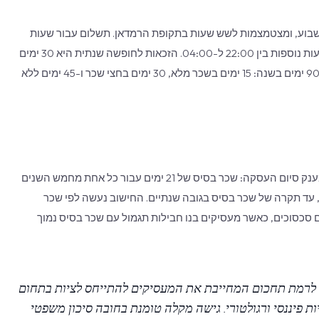
רגילות הן שמונה שעות ביום או 48 שעות בשבוע, ומצטמצמות לשש שעות בתקופת הרמדאן. תשלום עבור שעות
נוספות הוא 125% עבור שעות נוספות רגילות ו-150% עבור שעות נוספות בין 22:00 ל-04:00. הזכאות לחופשה שנתית היא 30 ימים
קלנדריים לאחר שנת עבודה אחת. הזכאות לדמי מחלה היא 90 ימים בשנה: 15 ימים בשכר מלא, 30 ימים בחצי שכר ו-45 ימים ללא
עובדים שהשלימו שנת עבודה רצופה אחת או יותר זכאים למענק סיום העסקה: שכר בסיס של 21 ימים עבור כל אחת מחמש השנים
ר כל שנה לאחר מכן, עד תקרה של שכר בסיס בגובה שנתיים. החישוב נעשה לפי שכר
ם סכסוכים, כאשר מעסיקים בנו חבילות תגמול עם שכר בסיס נמוך
ה לרמת תחכום המחייבת את המעסיקים להתייחס לציות בתחום
פיננסי ורגולטורי. גישה מקלה טומנת בחובה סיכון משפטי