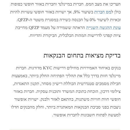
העריכו את מצב המס. חברות במיינלנד וחברות באזור חופשי כפופות
כולן ל
מס חברות
בשיעור 9%, אך ישויות באזור חופשי עשויות להיות
זכאיות לשיעור 0% על הכנסה כשירה במסגרת משטר ה-QFZP.
עונת ההגשה השנייה
הראתה ששמירה על מעמד QFZP מחייבת
ציות קפדני לדרישות המהות הכלכלית, הביקורת והדיווח.
בדיקת מציאות בתחום הבנקאות
בנקים באיחוד האמירויות מחילים דרישות KYC מדורגות. חברות
מיינלנד חוות בדרך כלל את תהליך הפתיחה החלק ביותר, באמצעות
חבילת מסמכים סטנדרטית הכוללת רישיון מסחר, תקנון התאגדות,
צילומי דרכון, הוכחת כתובת המשרד ותוכנית עסקית. חברות באזור
חופשי חוות חוויות משתנות, בהתאם לאזור ולבנק. ישויות אופשור
ניצבות בפני סביבת הבנקאות המאתגרת ביותר, וחלק מהבנקים חדלו
למעשה לפתוח חשבונות לחברות אופשור.