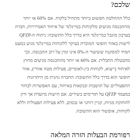
שלכם?
כלל ההחלטה הפשוט ביותר מתחיל בלקוח. אם 60% או יותר
מההכנסה מגיעים מלקוחות במיינלנד של איחוד האמירויות, חברה
בערבון מוגבל במיינלנד היא בדרך כלל התשובה: ניתוח ה-QFZP
לישות באזור חופשי המוכרת בעיקר ללקוחות במיינלנד מגיע כמעט
תמיד למסקנה ששיעור ה-0% אינו זמין על רוב ההכנסה, וכך
מתבטלת התכלית. אם 60% או יותר מההכנסה מגיעים מחוץ
לאיחוד (ייצוא, לקוחות בין-לאומיים, פעילות מטה אזורי), אזור
חופשי הוא בדרך כלל התשובה: החברה נהנית מן היתרונות
התפעוליים של תושבות ובנקאות באיחוד, עם האפשרות לבחור
במעמד QFZP על תזרימים כשירים. אם הישות מיועדת אך ורק
להחזקת מניות, קניין רוחני או נכסים, ללא פעילות תפעולית וללא
לקוחות, אופשור הוא התשובה.
רפורמת הבעלות הזרה המלאה