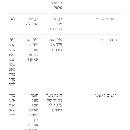
נובמבר
2020
ויזות תושבות
כן, לפי
כן, לפי
לא
מספר
החבילה
העובדים
מס חברות
9% מעל
9%, או
9% על
375 אלף
0% אם
הכנסה
דירהם
עומדים
שמקורה
בתנאי
באיחוד;
QFZP
הכנסה
שמקורה
באופשור
בדרך כלל
מחוץ
לתחולה
רישום ל-VAT
חובה מעל
חובה
בדרך כלל
מחזור של
מעל
אינו חל ע
375 אלף
הסף;
ישויות
דירהם
מורכב
שאינן
במסחר
תושבות
בין
אזורים
חופשיים