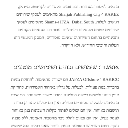
מתאים למסחר בסחורות ובתחומים הקשורים לקריפטו. מיידאן,
RAKEZ ו-Sharjah Publishing City מתאימים לעסקי שירותים
רגישים לעלות. IFZA, Dubai South ו-Shams מתאימים לעסקי
שירותים קטנים ולעסקים דיגיטליים. עבור רוב העסקים הקטנים
והבינוניים בתחום השירותים שאינם מוסדרים, המסנן המעשי הוא
העלות וחיכוכי החידוש, ולא היוקרה.
אופשור: שימושים נכונים ושימושים מוטעים
RAKICC ו-JAFZA Offshore הם ישויות מתאימות להחזקת מניות
בחברות בנות פעילות, לבעלות על נדל״ן באיחוד האמירויות, להחזקת
קניין רוחני ולשמש כישות העליונה במבני משרד משפחתי. הם
אינם
מתאימים לעסקים מסחריים פעילים: אין הם יכולים להחזיק בוויזת
תושבות באיחוד, אין הם יכולים לפתוח בקלות חשבונות בנק באיחוד
לעסק פעיל, ואין הם זכאים לחלק ניכר מהטבות האמנות ללא מבנה
נוסף. דפוס השימוש המוטעה הנפוץ ביותר שאנו רואים הוא שימוש