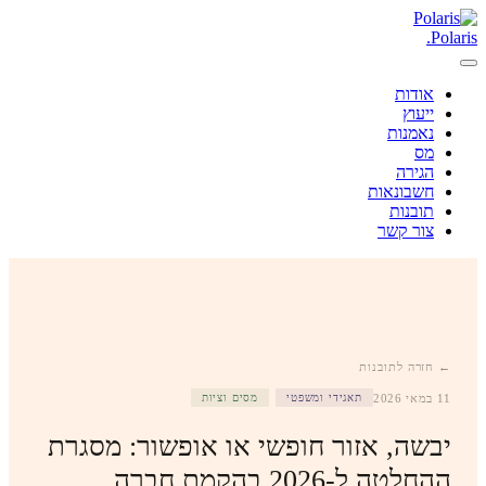
.
Polaris
אודות
ייעוץ
נאמנות
מס
הגירה
חשבונאות
תובנות
צור קשר
← חזרה לתובנות
11 במאי 2026
תאגידי ומשפטי
מסים וציות
יבשה, אזור חופשי או אופשור: מסגרת
ההחלטה ל-2026 בהקמת חברה