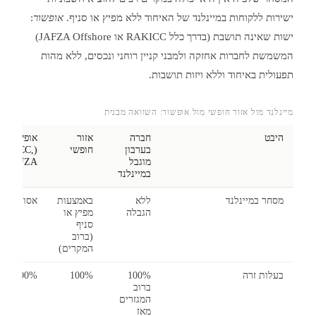
ישירות ללקוחות במיינלנד של האיחוד ללא מפיץ או סניף.
אופשור
:
ישות שאינה תושבת (בדרך כלל RAKICC או JAFZA Offshore)
המשמשת לחברות אחזקה ולמבני קניין רוחני ונכסים, ללא מהות
תפעולית באיחוד וללא ויזות תושבות.
מיינלנד מול אזור חופשי מול אופשור: השוואה מבנית
היבט
חברה
אזור
אופשור
בערבון
חופשי
RAKICC,
מוגבל
JAFZA)
במיינלנד
מסחר במיינלנד
ללא
באמצעות
אסור
הגבלה
מפיץ או
סניף
(ברוב
המקרים)
בעלות זרה
100%
100%
100%
ברוב
המגזרים
מאז