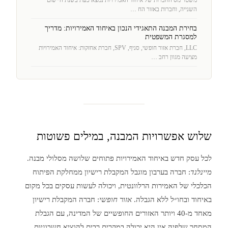
משטר מס החברות של איחוד האמירויות נמצא כעת בשנת היישום
השנייה, וחברות באזור הח …
בחירת המבנה התאגידי הנכון באיחוד האמירויות: מדריך
למסגרת המשפטית
LLC, חברת אזור חופשי, סניף, SPV, חברת אחזקות: איחוד האמירויות
מציעה מגוון רחב …
שלוש אפשרויות המבנה, במילים פשוטות
לכל עסק חדש באיחוד האמירויות פתוחים שלושה מסלולי מבנה.
מיינלנד
: חברה בערבון מוגבל המקבלת רישיון ממחלקת הפיתוח
הכלכלי של האמירות הרלוונטית, ויכולה לעשות עסקים בכל מקום
באיחוד ובחו״ל ללא הגבלה.
אזור חופשי
: חברה המקבלת רישיון
מאחד מ-40 ויותר האזורים החופשיים של המדינה, עם הגבלת
המסחר שלפיה אין היא יכולה במקרים רבים להוציא חשבוניות