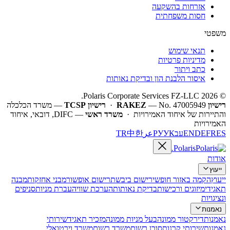
אזרחות בהשקעה
חסות משפחתית
משפטי
תנאי שימוש
מדיניות פרטיות
כתב ויתור
איסור הלבנת הון ובדיקת נאותות
© 2026 Polaris Corporate Services FZ-LLC.
רישיון RAKEZ
— No. 47005949 ·
רישיון TCSP
— משרד הכלכלה
והתיירות של איחוד האמירויות ·
משרד ראשי
— DIFC, דובאי, איחוד
האמירויות
ES
FR
DE
EN
עב
УК
РУ
عر
한
中
TR
.
Polaris
אודות
ייעוץ
ייעוץ
הקמה באזור חופשי
רישום ביבשת
רישום אופשור
מבני אחזקות
מבנה
תאגידי
מיזוגים ורכישות
בדיקת נאותות
הערכת שווי
העברת מניות
סניפים
ונציגויות
נאמנות
נאמנות
דירקטור ממונה
בעל מניות ממונה
מזכיר תאגיד
שירותי
נאמנות
שירותי קרנות
סוכן רשום
משרד רשום
משרד וירטואלי