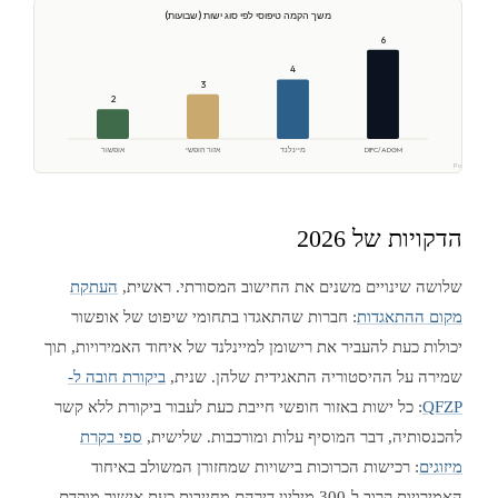
משך הקמה טיפוסי לפי סוג ישות (שבועות)
6
4
3
2
DIFC/ADGM
מיינלנד
אזור חופשי
אופשור
מחקר Polaris
הדקויות של 2026
שלושה שינויים משנים את החישוב המסורתי. ראשית,
העתקת
מקום ההתאגדות
: חברות שהתאגדו בתחומי שיפוט של אופשור
יכולות כעת להעביר את רישומן למיינלנד של איחוד האמירויות, תוך
שמירה על ההיסטוריה התאגידית שלהן. שנית,
ביקורת חובה ל-
QFZP
: כל ישות באזור חופשי חייבת כעת לעבור ביקורת ללא קשר
להכנסותיה, דבר המוסיף עלות ומורכבות. שלישית,
ספי בקרת
מיזוגים
: רכישות הכרוכות בישויות שמחזורן המשולב באיחוד
האמירויות קרוב ל-300 מיליון דירהם מחייבות כעת אישור מוקדם