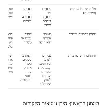
עלות תפעול שנתית
15,000
12,000
6,000 עד
(טיפוסית)
עד
עד
12,000
60,000
40,000
דירהם
דירהם
דירהם
ויותר
מהות כלכלית ומשרד
משרד
שולחן
ללא משרד
אמיתי
גמיש או
פיזי; נציג
הוא חובה
משרד
רשום
בלבד
ההתאמה הטובה ביותר
עסקים
ייצוא בין
ישויות
לצרכן,
עסקים,
אחזקה,
שירותים,
מטה
קניין רוחני
קמעונאות
אזורי,
ומשרד
ועסקים
קניין
משפחתי
הפונים
רוחני
לשוק
ותעשייה
המיינלנד
המסנן הראשון: היכן נמצאים הלקוחות