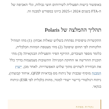
באופשור כישות תפעולית לשירותים חוצי גבולות, וגלי האכיפה של
ה-FTA בשנים 2024 ו-2025 כיוונו במפורש למבנה זה.
תהליך ההמלצה של Polaris
התקשרות טיפוסית נפתחת בשלוש שאלות אבחון: (1) מהו תמהיל
הלקוחות לפי תחום שיפוט? (2) מהי מעטפת המהות הכלכלית,
כלומר מספר העובדים, ההיקף הפיזי והפעילות הבנקאית? (3) מהי
תוכנית ההורשה או החזקת המניות? התשובות מצמצמות בדרך כלל
את הבחירה לשתיים מתוך שלוש האפשרויות. לאחר מכן,
ייעוץ
המבנה
מוסיף שכבות של ניתוח מס (כדאיות QFZP, איחוד קבוצתי),
ניתוח רגולטורי (רישוי ייעודי למגזר, מהות כלכלית לפי ESR) וניתוח
בנקאי.
נקודות מפתח