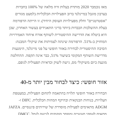
מאז נובמבר 2020 מותרת בעלות זרה מלאה של 100% בחברות
בערבון מוגבל במיינלנד ברוב הפעילויות הכלכליות (למעט מגזרים
"אסטרטגיים" וחלק מפעילויות העוסק היחיד). זו הייתה הרפורמה
בעלת ההשלכות הכבדות ביותר בדיני התאגידים בעשור האחרון, שכן
היא ביטלה את הדרישה ההיסטורית לשותף אזרח איחוד האמירויות
המחזיק ב-51%. הרפורמה שינתה לצמיתות את שיקולי המבנה:
הסיבה ההיסטורית לבחירה באזור חופשי על פני מיינלנד, הימנעות
מדרישת השותף המקומי בשיעור 51%, כבר אינה תקפה. ההחלטה
מונעת כיום משיקולי מס, גישה לשוק וכדאיות תפעולית לגופם.
אזור חופשי: כיצד לבחור מבין יותר מ-40
הבחירה באזור חופשי תלויה בהתאמה לתחום הפעילות, במעטפת
העלויות, בנוחות הבנקאית ובהיקף המהות הכלכלית. DIFC ו-
ADGM מתאימים לפעילות מוסדרת של שירותים פיננסיים. JAFZA
מתאים לעסקי תעשייה ומסחר הזקוקים לגישה לנמל. DMCC