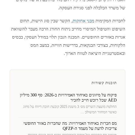
של משרד הכלכלה לפני סגירת העסקה.
לחברות המקימות
מבני אחזקות
, הקשר שבין סוג הישות, תחום
השיפוט והטיפול המיסויי מחייב ניתוח החורג הרבה מעבר להשוואת
אגרות באזורים החופשיים. המבנה הנכון תלוי במודל העסקי, בבסיס
הלקוחות, בצורכי הבנקאות, בדרישות הוויזה, במצב המס
ובאסטרטגיית היציאה לטווח הארוך.
תובנות קשורות
פיקוח על מיזוגים באיחוד האמירויות ב-2026: סף 300 מיליון
AED שכל רוכש חייב להכיר
החלטת מועצת השרים מס׳ 3 משנת 2025 קובעת חובת דיווח על מיזוג
כאשר המחזור המשולב …
מס חברות באיחוד האמירויות: מה שחברות באזור החופשי
צריכות לדעת על מעמד ה-QFZP