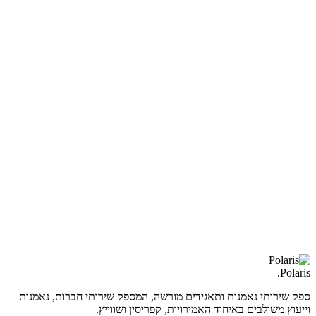
נקודת המבט של Polaris
Polaris מייעצת בבחירת הישות, בהקמתה ובניהולה השוטף
בכל תחומי השיפוט של איחוד האמירויות. כספק שירותי
נאמנות ותאגידים (TCSP) מורשה, בעל ניסיון ישיר ביותר
מ-40 אזורים חופשיים, במיינלנד וב-DIFC/ADGM, אנו
מספקים את הניתוח ההשוואתי הדרוש לקבלת ההחלטה
המבנית הנכונה.
לתיאום ייעוץ →
.
Polaris
ספק שירותי נאמנות ותאגידים מורשה, המספק שירותי חברות, נאמנות
וייעוץ משולבים באיחוד האמירויות, קפריסין ושווייץ.