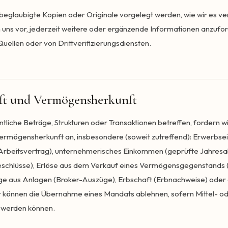
eglaubigte Kopien oder Originale vorgelegt werden, wie wir es ve
 uns vor, jederzeit weitere oder ergänzende Informationen anzuford
Quellen oder von Drittverifizierungsdiensten.
nft und Vermögensherkunft
tliche Beträge, Strukturen oder Transaktionen betreffen, fordern w
Vermögensherkunft an, insbesondere (soweit zutreffend): Erwerbs
rbeitsvertrag), unternehmerisches Einkommen (geprüfte Jahresa
chlüsse), Erlöse aus dem Verkauf eines Vermögensgegenstands 
äge aus Anlagen (Broker-Auszüge), Erbschaft (Erbnachweise) oder
r können die Übernahme eines Mandats ablehnen, sofern Mittel- 
t werden können.