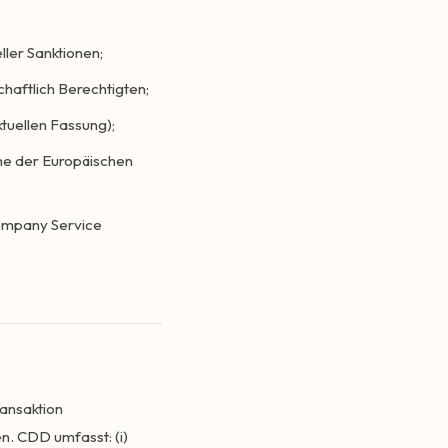
ller Sanktionen;
haftlich Berechtigten;
ktuellen Fassung);
me der Europäischen
Company Service
ransaktion
. CDD umfasst: (i)