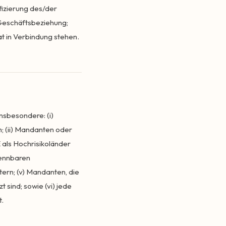
ifizierung des/der
 Geschäftsbeziehung;
at in Verbindung stehen.
nsbesondere: (i)
; (ii) Mandanten oder
als Hochrisikoländer
kennbaren
ern; (v) Mandanten, die
sind; sowie (vi) jede
t.