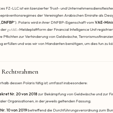
es FZ-LLC ist ein lizenzierter Trust- und Unternehmensdienstleister
räventionsregimes der Vereinigten Arabischen Emirate als Desi
„
DNFBP
"). Polaris wird in ihrer DNFBP-Eigenschaft vom
VAE-Minis
f der
-Meldeplattform der Financial Intelligence Unit registrie
goAML
ere Pflichten zur Verhinderung von Geldwäsche, Terrorismusfinanzi
ung erfüllen und was wir von Mandanten benötigen, um dies tun zu k
r Rechtsrahmen
halb dessen Polaris tätig ist, umfasst insbesondere:
kret Nr. 20 von 2018
zur Bekämpfung von Geldwäsche und zur Fi
galer Organisationen, in der jeweils geltenden Fassung;
Nr. 10 von 2019
betreffend die Durchführungsverordnung zum Bu