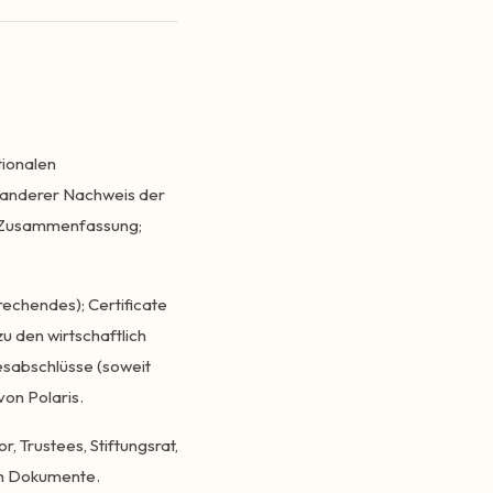
tionalen
r anderer Nachweis der
he Zusammenfassung;
echendes); Certificate
 den wirtschaftlich
esabschlüsse (soweit
von Polaris.
, Trustees, Stiftungsrat,
en Dokumente.