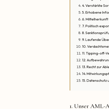
4. Verstärkte Sor
5. Erhobene Inf
6. Mittelherkun
7. Politisch exp
8. Sanktionsprüf
9. Laufende Üb
10. Verdachtsm
11. Tipping-off-
12. Aufbewahrun
13. Recht zur A
14. Mitwirkungsp
15. Datenschutz u
1. Unser AML-Au