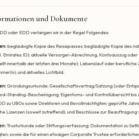
formationen und Dokumente
DD oder EDD verlangen wir in der Regel Folgendes:
en:
beglaubigte Kopie des Reisepasses; beglaubigte Kopie des na
 B. Emirates ID); aktuelle Versorger-Abrechnung, Kontoauszug ode
llt innerhalb der letzten drei Monate); Lebenslauf oder beruflic
mer(n); und aktuelles Lichtbild.
en:
Gründungsurkunde; Gesellschaftsvertrag/Satzung (oder Entspr
-Standing-Bescheinigung; Eigentums- und Kontrollübersicht bis zu
DD zu UBOs sowie Direktoren und Bevollmächtigten; geprüfte Jahr
che Lizenzen (soweit zutreffend); und Beschlüsse zur Beauftragung 
en:
Trusturkunde oder Stiftungsverfassung; Dokumentation zu Settlor
ten; sowie die für einen etwaigen Corporate Trustee erforderlich