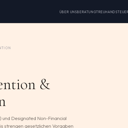
ÜBER UNS
BERATUNG
TREUHAND
STEUE
NTION
ention &
en
P) und Designated Non-Financial
ris strengen gesetzlichen Vorgaben