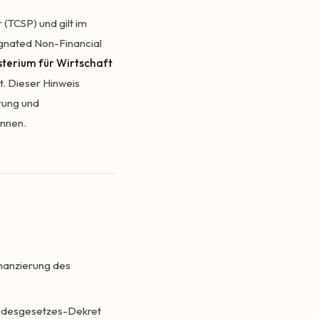
 (TCSP) und gilt im
gnated Non-Financial
terium für Wirtschaft
rt. Dieser Hinweis
erung und
önnen.
nanzierung des
ndesgesetzes-Dekret