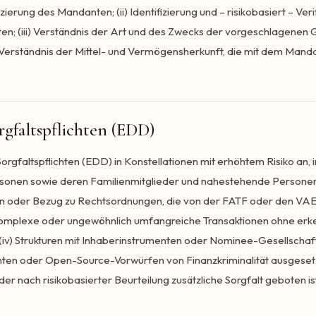
izierung des Mandanten; (ii) Identifizierung und – risikobasiert – Ver
gten; (iii) Verständnis der Art und des Zwecks der vorgeschlagenen
 – Verständnis der Mittel- und Vermögensherkunft, die mit dem Mand
rgfaltspflichten (EDD)
rgfaltspflichten (EDD) in Konstellationen mit erhöhtem Risiko an, i
rsonen sowie deren Familienmitglieder und nahestehende Personen
in oder Bezug zu Rechtsordnungen, die von der FATF oder den VAE 
i) komplexe oder ungewöhnlich umfangreiche Transaktionen ohne er
 (iv) Strukturen mit Inhaberinstrumenten oder Nominee-Gesellschaft
en oder Open-Source-Vorwürfen von Finanzkriminalität ausgesetzt 
 der nach risikobasierter Beurteilung zusätzliche Sorgfalt geboten is