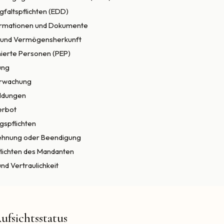
gfaltspflichten (EDD)
ormationen und Dokumente
ft und Vermögensherkunft
onierte Personen (PEP)
ung
erwachung
eldungen
Verbot
gspflichten
blehnung oder Beendigung
flichten des Mandanten
nd Vertraulichkeit
fsichtsstatus