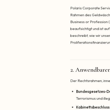
Polaris Corporate Servic
Rahmen des Geldwäschep
Business or Profession (
beaufsichtigt und ist au
beschreibt, wie wir uns
Proliferationsfinanzier
2. Anwendbare
Der Rechtsrahmen, inner
Bundesgesetzes-De
Terrorismus und ille
Kabinettsbeschluss 