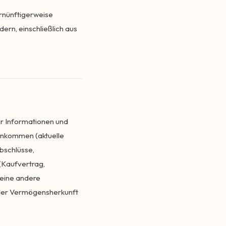
rnünftigerweise
ern, einschließlich aus
ir Informationen und
einkommen (aktuelle
bschlüsse,
(Kaufvertrag,
 eine andere
oder Vermögensherkunft