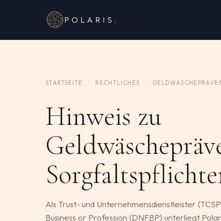
POLARIS
.
STARTSEITE
/
RECHTLICHES
/
GELDWÄSCHEPRÄVE
Hinweis zu
Geldwäschepräv
Sorgfaltspflicht
Als Trust- und Unternehmensdienstleister (TCS
Business or Profession (DNFBP) unterliegt Pola