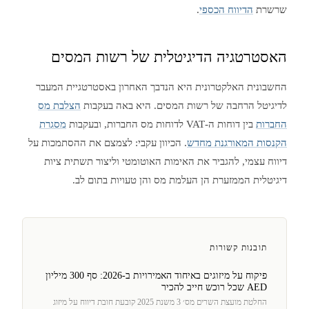
שרשרת
הדיווח הכספי
.
האסטרטגיה הדיגיטלית של רשות המסים
החשבונית האלקטרונית היא הנדבך האחרון באסטרטגיית המעבר
לדיגיטל הרחבה של רשות המסים. היא באה בעקבות
הצלבת מס
החברות
בין דוחות ה-VAT לדוחות מס החברות, ובעקבות
מסגרת
הקנסות המאורגנת מחדש
. הכיוון עקבי: לצמצם את ההסתמכות על
דיווח עצמי, להגביר את האימות האוטומטי וליצור תשתית ציות
דיגיטלית הממזערת הן העלמת מס והן טעויות בתום לב.
תובנות קשורות
פיקוח על מיזוגים באיחוד האמירויות ב-2026: סף 300 מיליון
AED שכל רוכש חייב להכיר
החלטת מועצת השרים מס׳ 3 משנת 2025 קובעת חובת דיווח על מיזוג