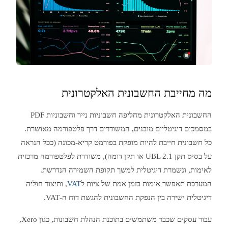
מה מחייבת החשבונית האלקטרונית
החשבונית האלקטרונית מחליפה חשבוניות נייר וחשבוניות PDF
במסמכים דיגיטליים מובנים, המשודרים דרך פלטפורמה מאושרת.
כל חשבונית חייבת להיות מופקת בפורמט קריא-מכונה (ככל הנראה
על בסיס תקן UBL 2.1 או תקן דומה), משודרת לפלטפורמה מרכזית
לאימות, ונשמרת דיגיטלית למשך תקופת השמירה הנדרשת.
המערכת תאפשר אימות בזמן אמת של ציות ל
VAT
, ותיצור חוליה
דיגיטלית ישירה בין הנפקת החשבונית להגשת דוח ה-VAT.
עבור עסקים שכבר משתמשים בתוכנת הנהלת חשבונות, כגון Xero,‏