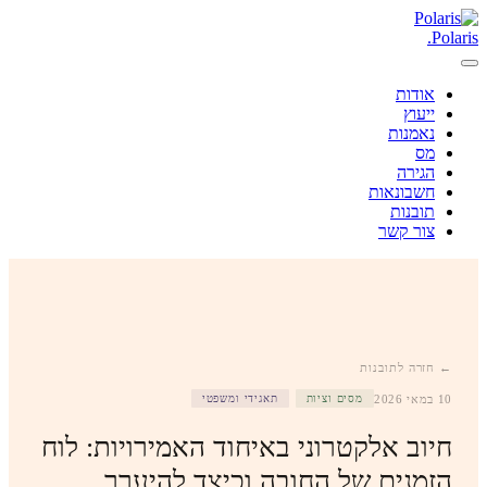
.
Polaris
אודות
ייעוץ
נאמנות
מס
הגירה
חשבונאות
תובנות
צור קשר
← חזרה לתובנות
10 במאי 2026
מסים וציות
תאגידי ומשפטי
חיוב אלקטרוני באיחוד האמירויות: לוח
הזמנים של החובה וכיצד להיערך