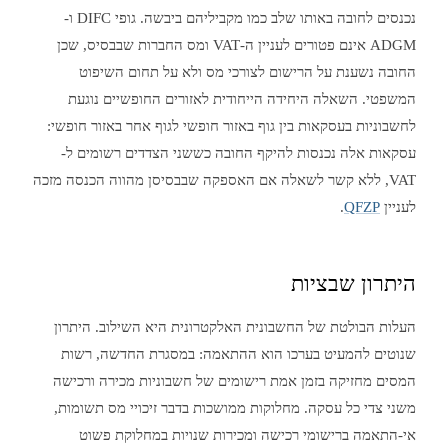
נכנסים לחובה באותו שלב כמו מקביליהם ביבשה. גופי DIFC ו-
ADGM אינם פטורים לעניין ה-VAT ומס החברות שבבסיס, שכן
החובה נשענת על הרישום לצורכי מס ולא על תחום השיפוט
המשפטי. השאלה היחידה הייחודית לאזורים החופשיים נוגעת
לחשבוניות בעסקאות בין גוף באזור חופשי לגוף אחר באזור חופשי:
עסקאות אלה נכנסות להיקף החובה כששני הצדדים רשומים ל-
VAT, ללא קשר לשאלה אם האספקה שבבסיסן מהווה הכנסה מזכה
לעניין
QFZP
.
היתרון שבציות
העלות הבולטת של החשבונית האלקטרונית היא השילוב. היתרון
שנוטים להמעיט בערכו הוא ההתאמה: במסגרת החדשה, רשות
המסים מחזיקה בזמן אמת רישומים של חשבוניות מכירה ורכישה
משני צדי כל עסקה. מחלוקות ממושכות בדבר זיכויי מס תשומות,
אי-התאמה ברישומי רכישה ומכירות שנויות במחלוקת פשוט