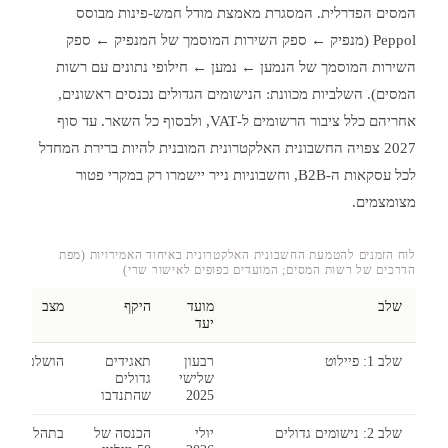
המסים הפדרלית. המסגרת מאמצת מודל חמש-פינות מבוסס
Peppol (מנפיק ← ספק השירות המוסמך של המנפיק ← ספק
השירות המוסמך של הנמען ← נמען ← חילופי נתונים עם רשות
המסים). השלביות מכוונת: הנישומים הגדולים נכנסים ראשונים,
אחריהם כלל ציבור הרשומים ל-VAT, ולבסוף כל השאר. עד סוף
2027 צפויה החשבונית האלקטרונית המובנית להיות ברירת המחדל
לכל עסקאות ה-B2B, וחשבוניות נייר יישמרו רק במקרי פטור
מצומצמים.
לוח הזמנים להטמעת החשבונית האלקטרונית באיחוד האמירויות (מפת
הדרכים של רשות המסים; המועדים כפופים לאישור שרי)
שלב
מועד
היקף
מצב
יעד
שלב 1: פיילוט
רבעון
תאגידים
הושלם
שלישי
גדולים
2025
שהתנדבו
שלב 2: נישומים גדולים
יולי
הכנסה של
בתהליך