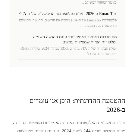
כאשר המחזור המשולב …
EmaraTax ב-2026: ניווט בפלטפורמה הדיגיטלית של ה-FTA
פלטפורמת EmaraTax של ה-FTA מרכזת את הרישום, ההגשה, התשלום
והתקשורת בכל הנוגע ל …
מס חברות באיחוד האמירויות: עונת ההגשה השנייה
ומלכודות הציות שמפילות עסקים
יכולת הביקורת של ה-FTA גדלה ב-135% במהלך 2024. ביקורת QFZP
היא כעת חובה על כל …
ההטמעה ההדרגתית: היכן אנו עומדים
ב-2026
חובת החשבונית האלקטרונית באיחוד האמירויות מוטמעת בהדרגה
מכוח החלטה שרית 244 לשנת 2024 והנחיות נוספות של רשות