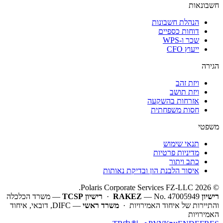
חשבונאות
הנהלת חשבונות
דוחות כספיים
שכר ו-WPS
ייעוץ CFO
הגירה
ויזת זהב
ויזת תושב
אזרחות בהשקעה
חסות משפחתית
משפטי
תנאי שימוש
מדיניות פרטיות
כתב ויתור
איסור הלבנת הון ובדיקת נאותות
© 2026 Polaris Corporate Services FZ-LLC.
רישיון RAKEZ
— No. 47005949 ·
רישיון TCSP
— משרד הכלכלה
והתיירות של איחוד האמירויות ·
משרד ראשי
— DIFC, דובאי, איחוד
האמירויות