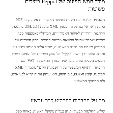
מודל חמש-הפינות של Peppol במילים
פשוטות
חשבונית אלקטרונית תקנית באיחוד האמירויות אינה קובץ PDF
ואינה דואר אלקטרוני. זהו מסמך XML מובנה (UBL 2.1 בתוספת
הרחבות ייחודיות לאיחוד האמירויות), המוחלף באמצעות ספק
שירות מוסמך שקיבל הרשאה מרשות המסים. ספק השירות של
המנפיק מאמת את מבנה החשבונית, מחיל עליה חתימה דיגיטלית
ומנתב אותה דרך רשת Peppol אל ספק השירות של הנמען. רשות
המסים מקבלת עותק בזמן אמת לצורך התאמת ה-VAT ומס
החברות. התוקף המשפטי של החשבונית חל על מסמך ה-XML
המובנה. קובץ ה-PDF, אם הופק, הוא עותק נוחות קריא לבני אדם,
ולא המסמך המשפטי.
מה על החברות להחליט כבר עכשיו
שלוש החלטות תפעוליות הן בעלות משקל. ראשית, באיזה ספק