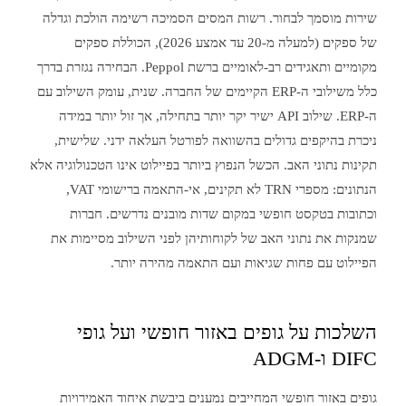
שירות מוסמך לבחור. רשות המסים הסמיכה רשימה הולכת וגדלה
של ספקים (למעלה מ-20 עד אמצע 2026), הכוללת ספקים
מקומיים ותאגידים רב-לאומיים ברשת Peppol. הבחירה נגזרת בדרך
כלל משילובי ה-ERP הקיימים של החברה. שנית, עומק השילוב עם
ה-ERP. שילוב API ישיר יקר יותר בתחילה, אך זול יותר במידה
ניכרת בהיקפים גדולים בהשוואה לפורטל העלאה ידני. שלישית,
תקינות נתוני האב. הכשל הנפוץ ביותר בפיילוט אינו הטכנולוגיה אלא
הנתונים: מספרי TRN לא תקינים, אי-התאמה ברישומי VAT,
וכתובות בטקסט חופשי במקום שדות מובנים נדרשים. חברות
שמנקות את נתוני האב של לקוחותיהן לפני השילוב מסיימות את
הפיילוט עם פחות שגיאות ועם התאמה מהירה יותר.
השלכות על גופים באזור חופשי ועל גופי
DIFC ו-ADGM
גופים באזור חופשי המחייבים נמענים ביבשת איחוד האמירויות