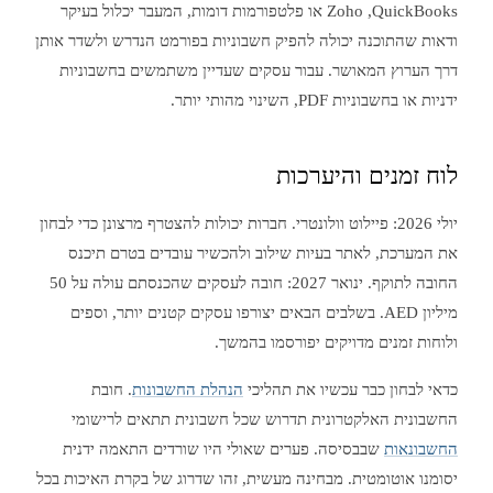
QuickBooks,‏ Zoho או פלטפורמות דומות, המעבר יכלול בעיקר
ודאות שהתוכנה יכולה להפיק חשבוניות בפורמט הנדרש ולשדר אותן
דרך הערוץ המאושר. עבור עסקים שעדיין משתמשים בחשבוניות
ידניות או בחשבוניות PDF, השינוי מהותי יותר.
לוח זמנים והיערכות
יולי 2026: פיילוט וולונטרי. חברות יכולות להצטרף מרצונן כדי לבחון
את המערכת, לאתר בעיות שילוב ולהכשיר עובדים בטרם תיכנס
החובה לתוקף. ינואר 2027: חובה לעסקים שהכנסתם עולה על 50
מיליון AED. בשלבים הבאים יצורפו עסקים קטנים יותר, וספים
ולוחות זמנים מדויקים יפורסמו בהמשך.
כדאי לבחון כבר עכשיו את תהליכי
הנהלת החשבונות
. חובת
החשבונית האלקטרונית תדרוש שכל חשבונית תתאים לרישומי
החשבונאות
שבבסיסה. פערים שאולי היו שורדים התאמה ידנית
יסומנו אוטומטית. מבחינה מעשית, זהו שדרוג של בקרת האיכות בכל