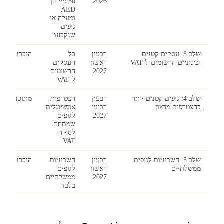
2026
50 מיליון
AED
ומעלה או
גופים
שנקבעו
שלב 3: עסקים קטנים
רבעון
כל
הוכרז
ובינוניים הרשומים ל-VAT
ראשון
העסקים
2027
הרשומים
ל-VAT
שלב 4: גופים קטנים יותר
רבעון
הצטרפות
מתוכנן
בהצטרפות מרצון
רביעי
אופציונלית
2027
לגופים
שמתחת
לסף ה-
VAT
שלב 5: חשבוניות לגופים
רבעון
חשבוניות
הוכרז
ממשלתיים
ראשון
לגופים
2027
ממשלתיים
בלבד