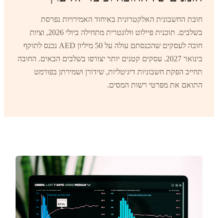
חובת החשבונית האלקטרונית באיחוד האמירויות נפרסת
בשלבים. תוכנית פיילוט וולונטרית מתחילה ביולי 2026, וציות
חובה לעסקים שהכנסתם עולה על 50 מיליון AED נכנס לתוקף
בינואר 2027. עסקים קטנים יותר יצורפו בשלבים הבאים. החובה
תחייב הפקת חשבוניות דיגיטליות, שידורן ושמירתן בפורמט
התואם את מפרטי רשות המסים.