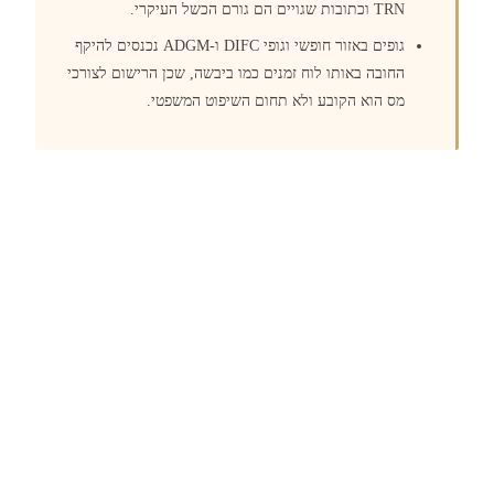
TRN וכתובות שגויים הם גורם הכשל העיקרי.
גופים באזור חופשי וגופי DIFC ו-ADGM נכנסים להיקף
החובה באותו לוח זמנים כמו ביבשה, שכן הרישום לצורכי
מס הוא הקובע ולא תחום השיפוט המשפטי.
נקודת המבט של Polaris
Polaris מנהלת ציות בתחומי החשבונאות והמס עבור
לקוחות בכל תחומי השיפוט באיחוד האמירויות. אנו מכינים
את מערכות הנהלת החשבונות והחשבוניות של לקוחותינו
לקראת הציות לחשבונית האלקטרונית, ודואגים למעבר
חלק עם כניסת החובה לתוקף.
לתיאום ייעוץ →