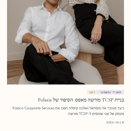
תאגידי ומשפטי
דעה
בניית TCSP מורשה מאפס: הסיפור של Polaris
כיצד מוהנד אל-מסחאל ואולנה קיסלה הפכו את Polaris Corporate Services
מעסק של שני שותפים ל-TCSP מורשה
8 במאי 2026