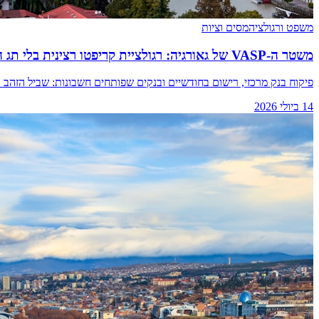
משפט ורגולציה
מסים וציות
משטר ה-VASP של גאורגיה: רגולציית קריפטו רצינית בלי תג המחיר של MiCA
פיקוח בנק מרכזי, רישום בחודשיים ובנקים שפותחים חשבונות: שביל הזהב בין MiCA לאופש
14 ביולי 2026