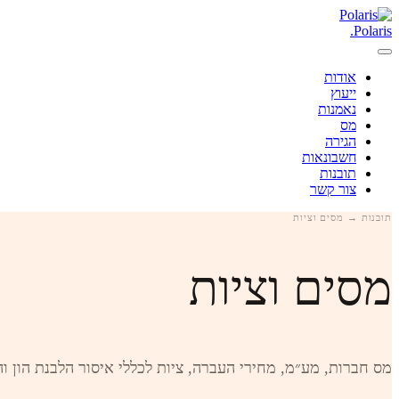
.
Polaris
אודות
ייעוץ
נאמנות
מס
הגירה
חשבונאות
תובנות
צור קשר
תובנות
→ מסים וציות
מסים וציות
מס חברות, מע״מ, מחירי העברה, ציות לכללי איסור הלבנת הון וה