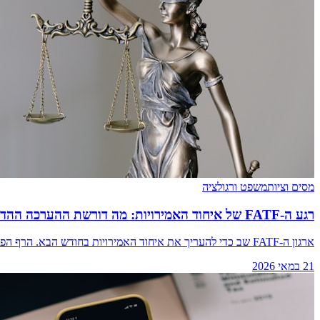
מסים וציות
משפט ורגולציה
רגע ה-FATF של איחוד האמירויות: מה דורשת ההערכה ההדדית של חודש יוני מכל עסק מפוקח
ארגון ה-FATF שב כדי להעריך את איחוד האמירויות בחודש הבא. הרף הפעם אינו מסמכים — אלא הוכחה שהציות אכן עובד הלכה למעשה.
21 במאי 2026